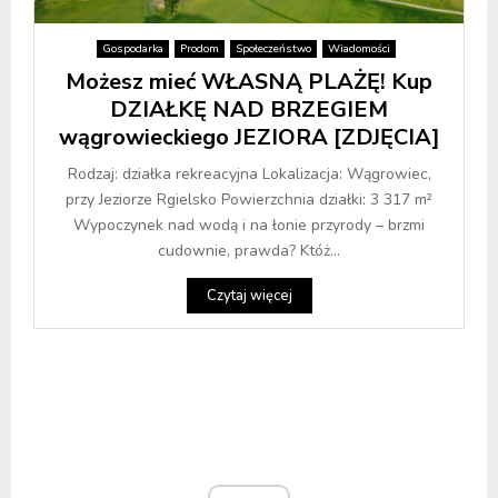
Gospodarka
Prodom
Społeczeństwo
Wiadomości
Możesz mieć WŁASNĄ PLAŻĘ! Kup
DZIAŁKĘ NAD BRZEGIEM
wągrowieckiego JEZIORA [ZDJĘCIA]
Rodzaj: działka rekreacyjna Lokalizacja: Wągrowiec,
przy Jeziorze Rgielsko Powierzchnia działki: 3 317 m²
Wypoczynek nad wodą i na łonie przyrody – brzmi
cudownie, prawda? Któż...
Czytaj więcej