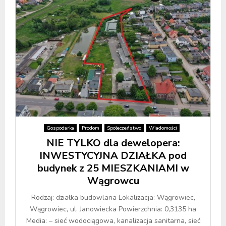
Gospodarka
Prodom
Społeczeństwo
Wiadomości
NIE TYLKO dla dewelopera:
INWESTYCYJNA DZIAŁKA pod
budynek z 25 MIESZKANIAMI w
Wągrowcu
Rodzaj: działka budowlana Lokalizacja: Wągrowiec,
Wągrowiec, ul. Janowiecka Powierzchnia: 0,3135 ha
Media: – sieć wodociągowa, kanalizacja sanitarna, sieć