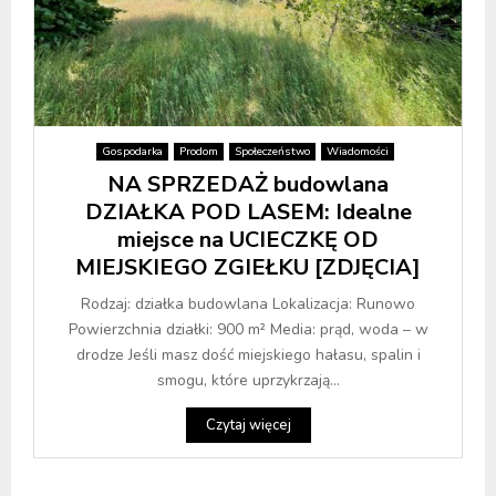
Gospodarka
Prodom
Społeczeństwo
Wiadomości
NA SPRZEDAŻ budowlana
DZIAŁKA POD LASEM: Idealne
miejsce na UCIECZKĘ OD
MIEJSKIEGO ZGIEŁKU [ZDJĘCIA]
Rodzaj: działka budowlana Lokalizacja: Runowo
Powierzchnia działki: 900 m² Media: prąd, woda – w
drodze Jeśli masz dość miejskiego hałasu, spalin i
smogu, które uprzykrzają...
Czytaj więcej