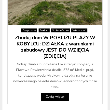
Gospodarka
Prodom
Społeczeństwo
Wiadomości
Zbuduj dom W POBLIŻU PLAŻY W
KOBYLCU: DZIAŁKA z warunkami
zabudowy JEST DO WZIĘCIA
[ZDJĘCIA]
Rodzaj: działka budowlana Lokalizacja: Kobylec, ul.
Plażowa Powierzchnia działki: 875 m² Media: prąd,
kanalizacja, woda Atrakcyjna działka na terenie
nowoczesnego osiedla domów jednorodzinnych może
stać...
Czytaj więcej