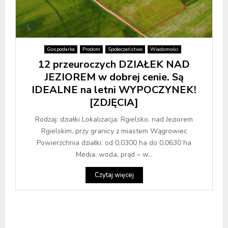
Gospodarka
Prodom
Społeczeństwo
Wiadomości
12 przeuroczych DZIAŁEK NAD
JEZIOREM w dobrej cenie. Są
IDEALNE na letni WYPOCZYNEK!
[ZDJĘCIA]
Rodzaj: działki Lokalizacja: Rgielsko, nad Jeziorem
Rgielskim, przy granicy z miastem Wągrowiec
Powierzchnia działki: od 0,0300 ha do 0,0630 ha
Media: woda, prąd – w...
Czytaj więcej