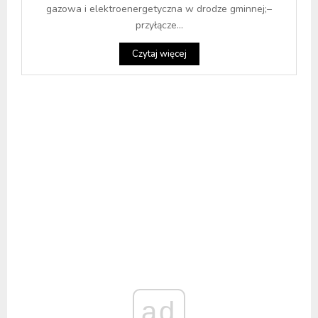
gazowa i elektroenergetyczna w drodze gminnej;–
przyłącze...
Czytaj więcej
ad