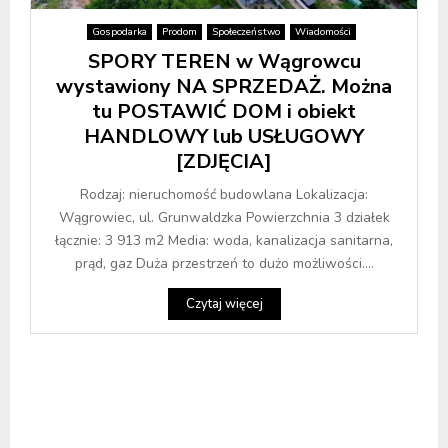
Gospodarka
Prodom
Społeczeństwo
Wiadomości
SPORY TEREN w Wągrowcu
wystawiony NA SPRZEDAŻ. Można
tu POSTAWIĆ DOM i obiekt
HANDLOWY lub USŁUGOWY
[ZDJĘCIA]
Rodzaj: nieruchomość budowlana Lokalizacja:
Wągrowiec, ul. Grunwaldzka Powierzchnia 3 działek
łącznie: 3 913 m2 Media: woda, kanalizacja sanitarna,
prąd, gaz Duża przestrzeń to dużo możliwości....
Czytaj więcej