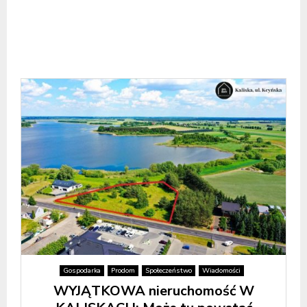
Gospodarka
Prodom
Społeczeństwo
Wiadomości
WYJĄTKOWA nieruchomość W