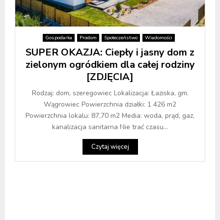
Gospodarka
Prodom
Społeczeństwo
Wiadomości
SUPER OKAZJA: Ciepły i jasny dom z
zielonym ogródkiem dla całej rodziny
[ZDJĘCIA]
Rodzaj: dom, szeregowiec Lokalizacja: Łaziska, gm.
Wągrowiec Powierzchnia działki: 1 426 m2
Powierzchnia lokalu: 87,70 m2 Media: woda, prąd, gaz,
kanalizacja sanitarna Nie trać czasu...
Czytaj więcej