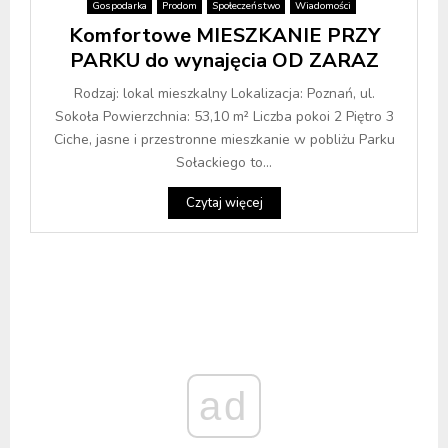
Gospodarka
Prodom
Społeczeństwo
Wiadomości
Komfortowe MIESZKANIE PRZY
PARKU do wynajęcia OD ZARAZ
Rodzaj: lokal mieszkalny Lokalizacja: Poznań, ul.
Sokoła Powierzchnia: 53,10 m² Liczba pokoi 2 Piętro 3
Ciche, jasne i przestronne mieszkanie w pobliżu Parku
Sołackiego to...
Czytaj więcej
ad