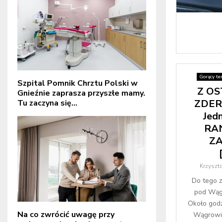
Gorący te
Szpital Pomnik Chrztu Polski w
Z OS
Gnieźnie zaprasza przyszłe mamy.
ZDERZ
Tu zaczyna się...
Jed
RAN
Z
Krzyszt
Do tego z
pod Wągr
Około godz
Na co zwrócić uwagę przy
Wągrowie