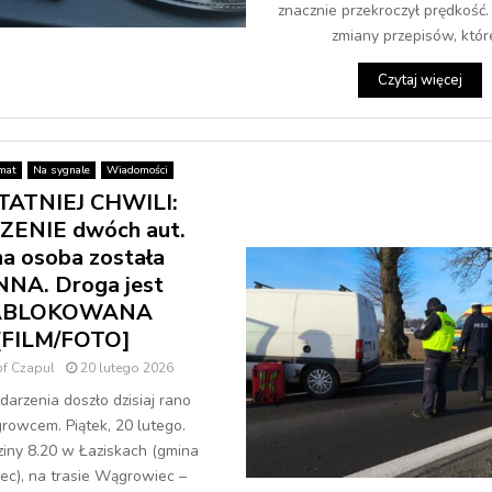
znacznie przekroczył prędkość.
zmiany przepisów, które
Czytaj więcej
mat
Na sygnale
Wiadomości
TATNIEJ CHWILI:
ENIE dwóch aut.
na osoba została
NA. Droga jest
ABLOKOWANA
[FILM/FOTO]
of Czapul
20 lutego 2026
darzenia doszło dzisiaj rano
owcem. Piątek, 20 lutego.
iny 8.20 w Łaziskach (gmina
c), na trasie Wągrowiec –