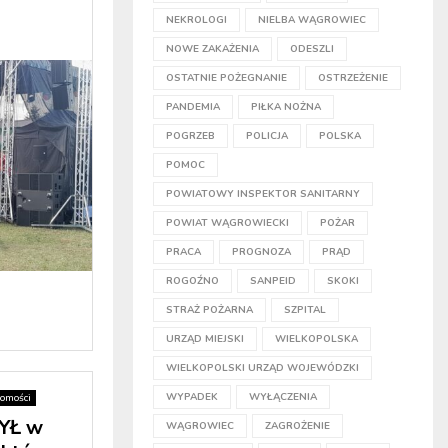
NEKROLOGI
NIELBA WĄGROWIEC
NOWE ZAKAŻENIA
ODESZLI
OSTATNIE POŻEGNANIE
OSTRZEŻENIE
PANDEMIA
PIŁKA NOŻNA
POGRZEB
POLICJA
POLSKA
POMOC
POWIATOWY INSPEKTOR SANITARNY
POWIAT WĄGROWIECKI
POŻAR
PRACA
PROGNOZA
PRĄD
ROGOŹNO
SANPEID
SKOKI
STRAŻ POŻARNA
SZPITAL
URZĄD MIEJSKI
WIELKOPOLSKA
WIELKOPOLSKI URZĄD WOJEWÓDZKI
WYPADEK
WYŁĄCZENIA
omości
YŁ w
WĄGROWIEC
ZAGROŻENIE