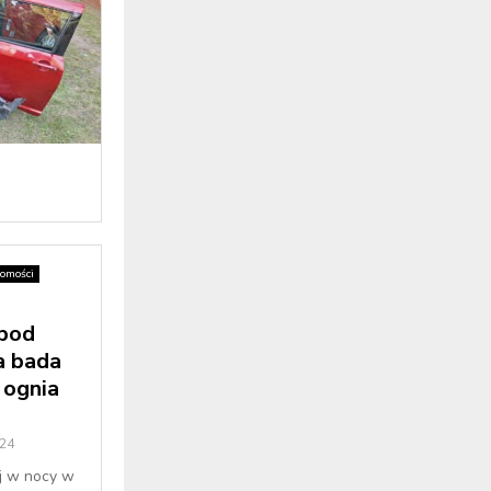
omości
 pod
a bada
 ognia
24
aj w nocy w