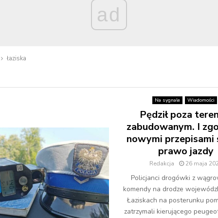
ad
łaziska
Na sygnale
Wiadomości
Pędził poza tere
zabudowanym. I zgo
nowymi przepisami s
prawo jazdy
Redakcja
26 maja 20
Policjanci drogówki z wągro
komendy na drodze wojewódzk
Łaziskach na posterunku po
zatrzymali kierującego peugeo