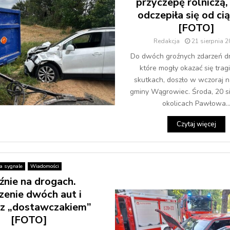
przyczepę rolniczą,
odczepiła się od ci
[FOTO]
Redakcja
21 sierpnia 
Do dwóch groźnych zdarzeń d
które mogły okazać się trag
skutkach, doszło w wczoraj n
gminy Wągrowiec. Środa, 20 s
okolicach Pawłowa..
Czytaj więcej
a sygnale
Wiadomości
źnie na drogach.
zenie dwóch aut i
a z „dostawczakiem”
[FOTO]