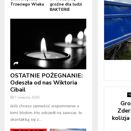
Trzeciego Wieku
groźne dla ludzi
BAKTERIE
OSTATNIE POŻEGNANIE:
Odeszła od nas Wiktoria
Cibail
N
7 sierpnia 2026
Gro
Jeśli chcesz zamieścić wspomnienie o
Zder
kimś bliskim, kto odszedł na zawsze, to
kolizj
skontaktuj się z...