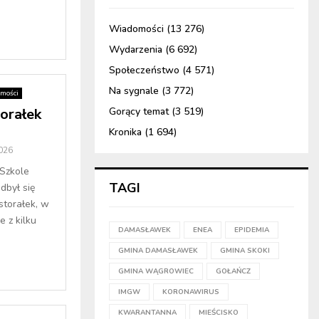
Wiadomości
(13 276)
Wydarzenia
(6 692)
Społeczeństwo
(4 571)
Na sygnale
(3 772)
mości
torałek
Gorący temat
(3 519)
Kronika
(1 694)
2026
 Szkole
TAGI
był się
storałek, w
e z kilku
DAMASŁAWEK
ENEA
EPIDEMIA
GMINA DAMASŁAWEK
GMINA SKOKI
GMINA WĄGROWIEC
GOŁAŃCZ
IMGW
KORONAWIRUS
KWARANTANNA
MIEŚCISKO