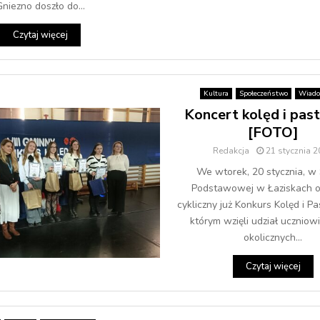
niezno doszło do...
Czytaj więcej
Kultura
Społeczeństwo
Wiado
Koncert kolęd i pas
[FOTO]
Redakcja
21 stycznia 
We wtorek, 20 stycznia, w
Podstawowej w Łaziskach od
cykliczny już Konkurs Kolęd i Pa
którym wzięli udział uczniowi
okolicznych...
Czytaj więcej