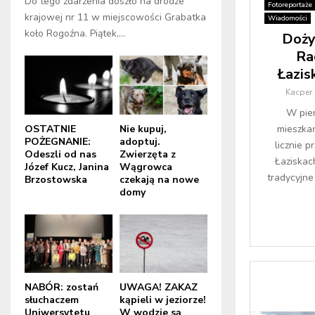
Do tego zdarzenia doszło na drodze
Fotoreportaże
krajowej nr 11 w miejscowości Grabatka
Wiadomości
koło Rogoźna. Piątek,...
Doży
Ra
Łazis
Kacper
W pier
OSTATNIE
Nie kupuj,
mieszka
POŻEGNANIE:
adoptuj.
licznie p
Odeszli od nas
Zwierzęta z
Łaziskac
Józef Kucz, Janina
Wągrowca
tradycyjne
Brzostowska
czekają na nowe
domy
NABÓR: zostań
UWAGA! ZAKAZ
słuchaczem
kąpieli w jeziorze!
Uniwersytetu
W wodzie są