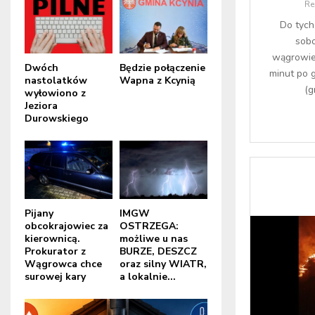
Re
Do tych
sobo
wągrowiec
Dwóch
Będzie połączenie
minut po 
nastolatków
Wapna z Kcynią
(g
wyłowiono z
Jeziora
Durowskiego
Pijany
IMGW
obcokrajowiec za
OSTRZEGA:
kierownicą.
możliwe u nas
Prokurator z
BURZE, DESZCZ
Wągrowca chce
oraz silny WIATR,
surowej kary
a lokalnie...