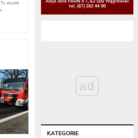
 To skutek
...
ad
KATEGORIE