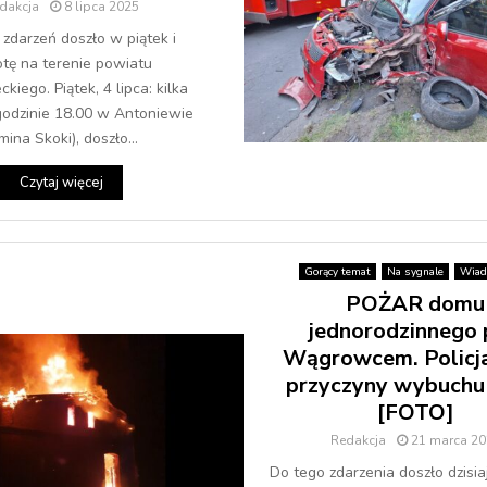
dakcja
8 lipca 2025
 zdarzeń doszło w piątek i
tę na terenie powiatu
kiego. Piątek, 4 lipca: kilka
godzinie 18.00 w Antoniewie
mina Skoki), doszło...
Czytaj więcej
Gorący temat
Na sygnale
Wiad
POŻAR domu
jednorodzinnego
Wągrowcem. Policj
przyczyny wybuchu
[FOTO]
Redakcja
21 marca 20
Do tego zdarzenia doszło dzisi