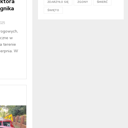
 która
ZDARZYŁO SIĘ
ZGONY
ŚMIERĆ
ągnika
ŚWIĘTO
2025
rogowych,
iczne w
a terenie
ierpnia. W
.