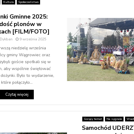
Kultura
Społeczeństwo
nki Gminne 2025:
dość plonów w
kach [FILM/FOTO]
 Dykban
9 września 2025
wszą niedzielę września
ńcy gminy Wągrowiec oraz
rzybyli goście spotkali się w
h, aby wspólnie świętować
 dożynki. Było to wydarzenie,
które połączyło...
Czytaj więcej
Gorący temat
Na sygnale
Wiad
Samochód UDERZ