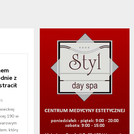
nem
dnie z
tracił
26
wieckiej
iej 190 w
miarowym
tem, który