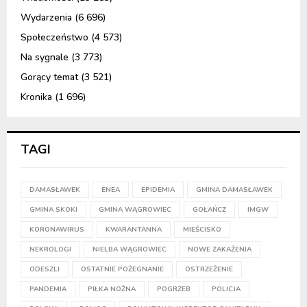
Wydarzenia
(6 696)
Społeczeństwo
(4 573)
Na sygnale
(3 773)
Gorący temat
(3 521)
Kronika
(1 696)
TAGI
DAMASŁAWEK
ENEA
EPIDEMIA
GMINA DAMASŁAWEK
GMINA SKOKI
GMINA WĄGROWIEC
GOŁAŃCZ
IMGW
KORONAWIRUS
KWARANTANNA
MIEŚCISKO
NEKROLOGI
NIELBA WĄGROWIEC
NOWE ZAKAŻENIA
ODESZLI
OSTATNIE POŻEGNANIE
OSTRZEŻENIE
PANDEMIA
PIŁKA NOŻNA
POGRZEB
POLICJA