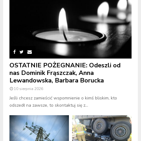
OSTATNIE POŻEGNANIE: Odeszli od
nas Dominik Frąszczak, Anna
Lewandowska, Barbara Borucka
10 sierpnia 2026
Jeśli chcesz zamieścić wspomnienie o kimś bliskim, kto
odszedł na zawsze, to skontaktuj się z...