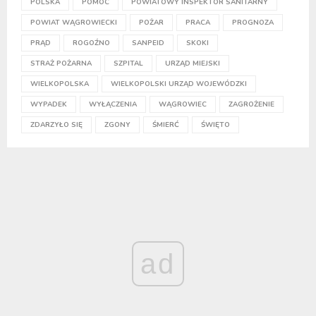
POLSKA
POMOC
POWIATOWY INSPEKTOR SANITARNY
POWIAT WĄGROWIECKI
POŻAR
PRACA
PROGNOZA
PRĄD
ROGOŹNO
SANPEID
SKOKI
STRAŻ POŻARNA
SZPITAL
URZĄD MIEJSKI
WIELKOPOLSKA
WIELKOPOLSKI URZĄD WOJEWÓDZKI
WYPADEK
WYŁĄCZENIA
WĄGROWIEC
ZAGROŻENIE
ZDARZYŁO SIĘ
ZGONY
ŚMIERĆ
ŚWIĘTO
ad