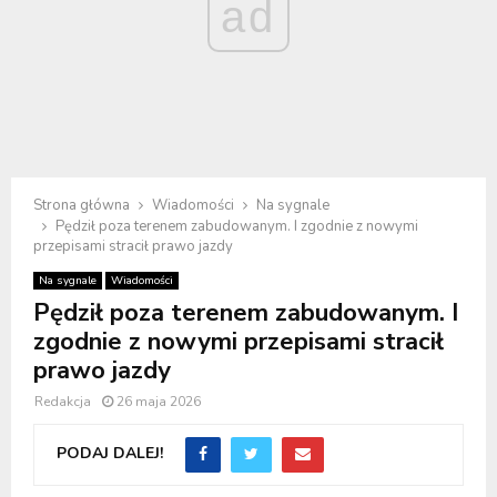
ad
Strona główna
Wiadomości
Na sygnale
Pędził poza terenem zabudowanym. I zgodnie z nowymi
przepisami stracił prawo jazdy
Na sygnale
Wiadomości
Pędził poza terenem zabudowanym. I
zgodnie z nowymi przepisami stracił
prawo jazdy
Redakcja
26 maja 2026
PODAJ DALEJ!