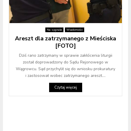
Na sygnale
Wiadomości
Areszt dla zatrzymanego z Mieściska
[FOTO]
Dziś rano zatrzymany w sprawie zakłócenia liturgii
został doprowadzony do Sądu Rejonowego w
Wągrowcu. Sąd przychylił się do wniosku prokuratury
i zastosował wobec zatrzymanego areszt....
Czytaj więcej