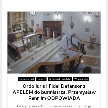
Gorący temat
Religia
Samorząd i polityka
Wiadomości
Ordo Iuris i Fidei Defensor z
APELEM do burmistrza. Przemysław
Renn im ODPOWIADA
Po wydarzeniach z połowy września organizacje