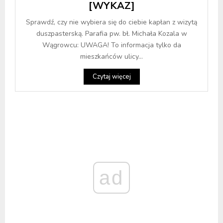
[WYKAZ]
Sprawdź, czy nie wybiera się do ciebie kapłan z wizytą
duszpasterską. Parafia pw. bł. Michała Kozala w
Wągrowcu: UWAGA! To informacja tylko da
mieszkańców ulicy...
Czytaj więcej
ad