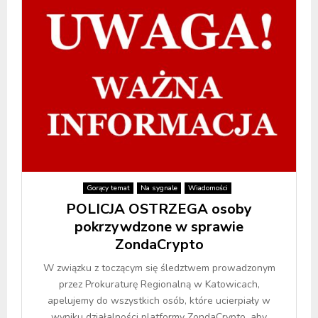
Gorący temat
Na sygnale
Wiadomości
POLICJA OSTRZEGA osoby
pokrzywdzone w sprawie
ZondaCrypto
W związku z toczącym się śledztwem prowadzonym
przez Prokuraturę Regionalną w Katowicach,
apelujemy do wszystkich osób, które ucierpiały w
wyniku działalności platformy ZondaCrypto, aby