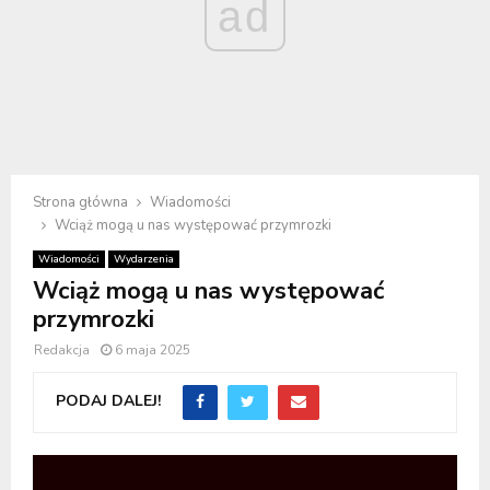
ad
Strona główna
Wiadomości
Wciąż mogą u nas występować przymrozki
Wiadomości
Wydarzenia
Wciąż mogą u nas występować
przymrozki
Redakcja
6 maja 2025
PODAJ DALEJ!