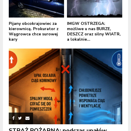
Pijany obcokrajowiec za
IMGW OSTRZEGA:
kierownicą. Prokurator z
możliwe u nas BURZE,
Wągrowca chce surowej
DESZCZ oraz silny WIATR,
kary
a lokalnie...
STRAŻ POŻARNA: podczas upałów