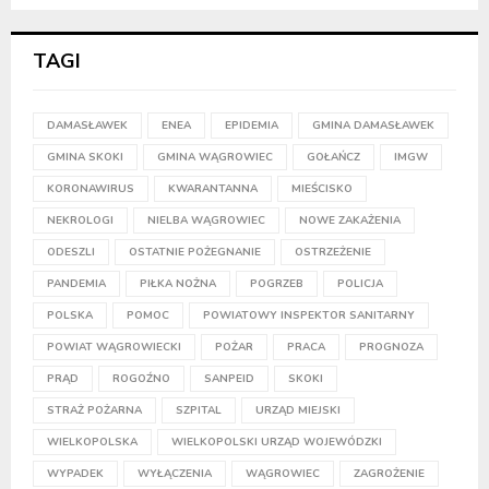
TAGI
DAMASŁAWEK
ENEA
EPIDEMIA
GMINA DAMASŁAWEK
GMINA SKOKI
GMINA WĄGROWIEC
GOŁAŃCZ
IMGW
KORONAWIRUS
KWARANTANNA
MIEŚCISKO
NEKROLOGI
NIELBA WĄGROWIEC
NOWE ZAKAŻENIA
ODESZLI
OSTATNIE POŻEGNANIE
OSTRZEŻENIE
PANDEMIA
PIŁKA NOŻNA
POGRZEB
POLICJA
POLSKA
POMOC
POWIATOWY INSPEKTOR SANITARNY
POWIAT WĄGROWIECKI
POŻAR
PRACA
PROGNOZA
PRĄD
ROGOŹNO
SANPEID
SKOKI
STRAŻ POŻARNA
SZPITAL
URZĄD MIEJSKI
WIELKOPOLSKA
WIELKOPOLSKI URZĄD WOJEWÓDZKI
WYPADEK
WYŁĄCZENIA
WĄGROWIEC
ZAGROŻENIE