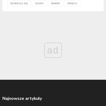
ZDARZYŁO SIĘ
ZGONY
ŚMIERĆ
ŚWIĘTO
ad
Najnowsze artykuły