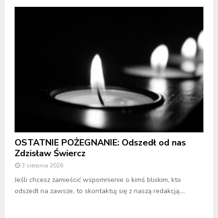
OSTATNIE POŻEGNANIE: Odszedł od nas
Zdzisław Świercz
3 sierpnia 2026
Jeśli chcesz zamieścić wspomnienie o kimś bliskim, kto
odszedł na zawsze, to skontaktuj się z naszą redakcją....