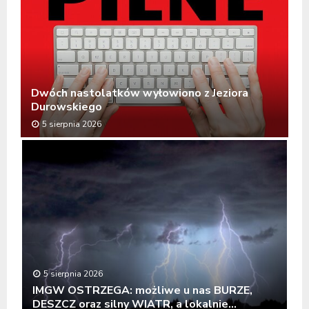
Dwóch nastolatków wyłowiono z Jeziora
Durowskiego
5 sierpnia 2026
D
w
ó
c
h
n
a
s
t
o
5 sierpnia 2026
l
IMGW OSTRZEGA: możliwe u nas BURZE,
a
DESZCZ oraz silny WIATR, a lokalnie...