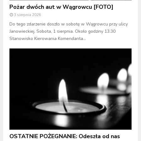
Pożar dwóch aut w Wągrowcu [FOTO]
3 sierpnia 2026
Do tego zdarzenie doszło w sobotę w Wągrowcu przy ulicy
Janowieckiej. Sobota, 1 sierpnia. Około godziny 13.30
Stanowisko Kierowania Komendanta...
OSTATNIE POŻEGNANIE: Odeszła od nas