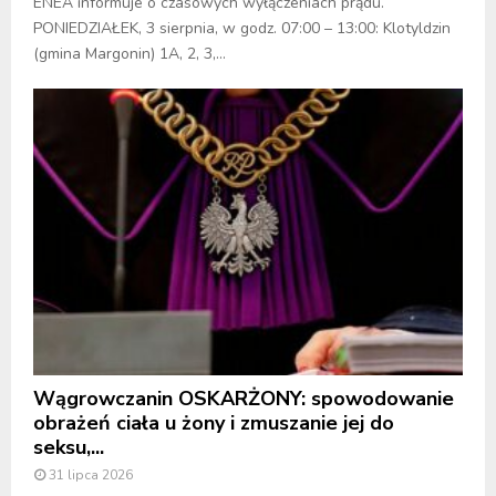
ENEA informuje o czasowych wyłączeniach prądu.
PONIEDZIAŁEK, 3 sierpnia, w godz. 07:00 – 13:00: Klotyldzin
(gmina Margonin) 1A, 2, 3,...
Wągrowczanin OSKARŻONY: spowodowanie
obrażeń ciała u żony i zmuszanie jej do
seksu,...
31 lipca 2026