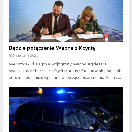
/
i
M
e
A
c
P
k
A
i
]
c
h
Będzie połączenie Wapna z Kcynią
p
o
5 sierpnia 2026
l
We wtorek, 4 sierpnia wójt gminy Wapno Agnieszka
i
Walczak oraz burmistrz Kcyni Mateusz Stachowiak podpisali
c
porozumienie międzygminne dotyczące powierzenia Gminie...
j
a
n
t
ó
w