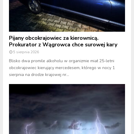
Pijany obcokrajowiec za kierownicą.
Prokurator z Wągrowca chce surowej kary
5 sierpnia 2026
Blisko dwa promile alkoholu w organizmie miał 25-letni
obcokrajowiec kierujący mercedesem, którego w nocy 1
sierpnia na drodze krajowej nr...