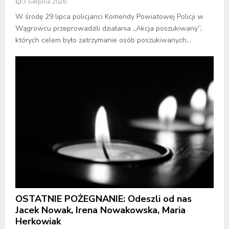
3 sierpnia 2026
W środę 29 lipca policjanci Komendy Powiatowej Policji w
Wągrowcu przeprowadzili działania „Akcja poszukiwany”,
których celem było zatrzymanie osób poszukiwanych...
OSTATNIE POŻEGNANIE: Odeszli od nas
Jacek Nowak, Irena Nowakowska, Maria
Herkowiak