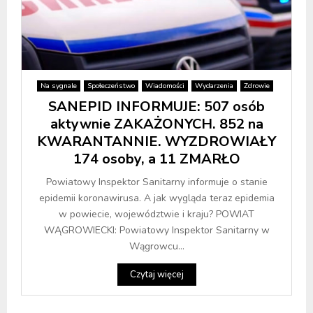
Na sygnale
Społeczeństwo
Wiadomości
Wydarzenia
Zdrowie
SANEPID INFORMUJE: 507 osób
aktywnie ZAKAŻONYCH. 852 na
KWARANTANNIE. WYZDROWIAŁY
174 osoby, a 11 ZMARŁO
Powiatowy Inspektor Sanitarny informuje o stanie
epidemii koronawirusa. A jak wygląda teraz epidemia
w powiecie, województwie i kraju? POWIAT
WĄGROWIECKI: Powiatowy Inspektor Sanitarny w
Wągrowcu...
Czytaj więcej