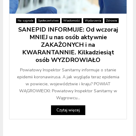
Na sygnale
Społeczeństwo
Wiadomości
Wydarzenia
Zdrowie
SANEPID INFORMUJE: Od wczoraj
MNIEJ u nas osób aktywnie
ZAKAŻONYCH i na
KWARANTANNIE. Kilkadziesiąt
osób WYZDROWIAŁO
Powiatowy Inspektor Sanitarny informuje o stanie
epidemii koronawirusa. A jak wygląda teraz epidemia
w powiecie, województwie i kraju? POWIAT
WĄGROWIECKI: Powiatowy Inspektor Sanitarny w
Wągrowcu...
Czytaj więcej