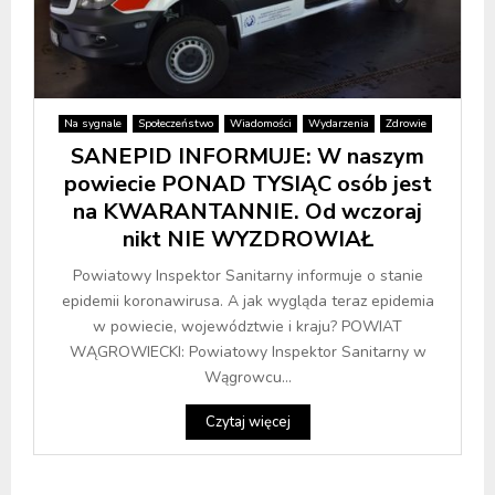
Na sygnale
Społeczeństwo
Wiadomości
Wydarzenia
Zdrowie
SANEPID INFORMUJE: W naszym
powiecie PONAD TYSIĄC osób jest
na KWARANTANNIE. Od wczoraj
nikt NIE WYZDROWIAŁ
Powiatowy Inspektor Sanitarny informuje o stanie
epidemii koronawirusa. A jak wygląda teraz epidemia
w powiecie, województwie i kraju? POWIAT
WĄGROWIECKI: Powiatowy Inspektor Sanitarny w
Wągrowcu...
Czytaj więcej