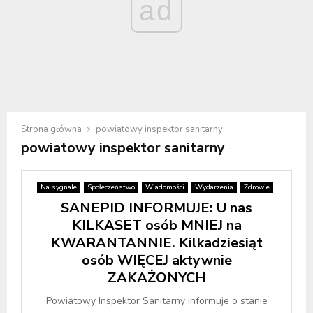
ad
Strona główna
powiatowy inspektor sanitarny
powiatowy inspektor sanitarny
Na sygnale
Społeczeństwo
Wiadomości
Wydarzenia
Zdrowie
SANEPID INFORMUJE: U nas
KILKASET osób MNIEJ na
KWARANTANNIE. Kilkadziesiąt
osób WIĘCEJ aktywnie
ZAKAŻONYCH
Powiatowy Inspektor Sanitarny informuje o stanie