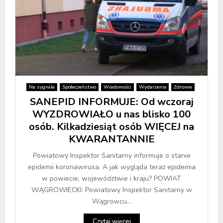
Na sygnale
Społeczeństwo
Wiadomości
Wydarzenia
Zdrowie
SANEPID INFORMUJE: Od wczoraj
WYZDROWIAŁO u nas blisko 100
osób. Kilkadziesiąt osób WIĘCEJ na
KWARANTANNIE
Powiatowy Inspektor Sanitarny informuje o stanie
epidemii koronawirusa. A jak wygląda teraz epidemia
w powiecie, województwie i kraju? POWIAT
WĄGROWIECKI: Powiatowy Inspektor Sanitarny w
Wągrowcu...
Czytaj więcej