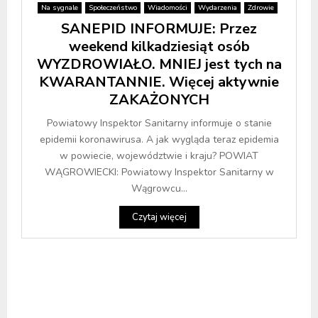
Na sygnale
Społeczeństwo
Wiadomości
Wydarzenia
Zdrowie
SANEPID INFORMUJE: Przez
weekend kilkadziesiąt osób
WYZDROWIAŁO. MNIEJ jest tych na
KWARANTANNIE. Więcej aktywnie
ZAKAŻONYCH
Powiatowy Inspektor Sanitarny informuje o stanie
epidemii koronawirusa. A jak wygląda teraz epidemia
w powiecie, województwie i kraju? POWIAT
WĄGROWIECKI: Powiatowy Inspektor Sanitarny w
Wągrowcu...
Czytaj więcej