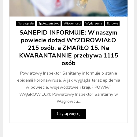
Na sygnale
Społeczeństwo
Wiadomości
Wydarzenia
Zdrowie
SANEPID INFORMUJE: W naszym
powiecie dotąd WYZDROWIAŁO
215 osób, a ZMARŁO 15. Na
KWARANTANNIE przebywa 1115
osób
Powiatowy Inspektor Sanitarny informuje o stanie
epidemii koronawirusa. A jak wygląda teraz epidemia
w powiecie, województwie i kraju? POWIAT
WĄGROWIECKI: Powiatowy Inspektor Sanitarny w
Wągrowcu...
Czytaj więcej