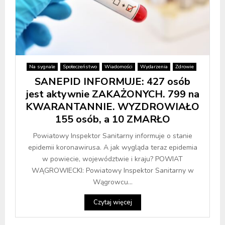
Na sygnale
Społeczeństwo
Wiadomości
Wydarzenia
Zdrowie
SANEPID INFORMUJE: 427 osób
jest aktywnie ZAKAŻONYCH. 799 na
KWARANTANNIE. WYZDROWIAŁO
155 osób, a 10 ZMARŁO
Powiatowy Inspektor Sanitarny informuje o stanie
epidemii koronawirusa. A jak wygląda teraz epidemia
w powiecie, województwie i kraju? POWIAT
WĄGROWIECKI: Powiatowy Inspektor Sanitarny w
Wągrowcu...
Czytaj więcej