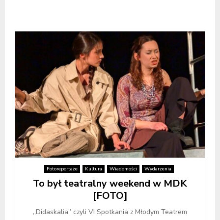
Fotoreportaże
Kultura
Wiadomości
Wydarzenia
To był teatralny weekend w MDK
[FOTO]
„Didaskalia” czyli VI Spotkania z Młodym Teatrem