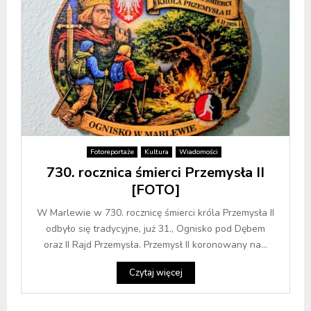
Fotoreportaże
Kultura
Wiadomości
730. rocznica śmierci Przemysła II
[FOTO]
W Marlewie w 730. rocznicę śmierci króla Przemysła II
odbyło się tradycyjne, już 31., Ognisko pod Dębem
oraz II Rajd Przemysła. Przemysł II koronowany na...
Czytaj więcej