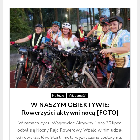
Na luzie
Wiadomości
W NASZYM OBIEKTYWIE:
Rowerzyści aktywni nocą [FOTO]
W ramach cyklu Wągrowiec Aktywny Nocą 25 lipca
odbył się Nocny Rajd Rowerowy. Wzięło w nim udział
63 rowerzystów. Start i meta wyznaczone zostały na...