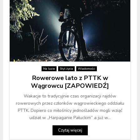
Na luzie
Styl życia
Wiadomości
Rowerowe lato z PTTK w
Wągrowcu [ZAPOWIEDŹ]
Wakacje to tradycyjnie czas organizacji rajdów
rowerowych przez członków wągrowieckiego oddziału
PTTK. Dopiero co miłośnicy jednośladów mogli wziąć
udział w „Harpaganie Pałuckim” a już w...
Czytaj więcej