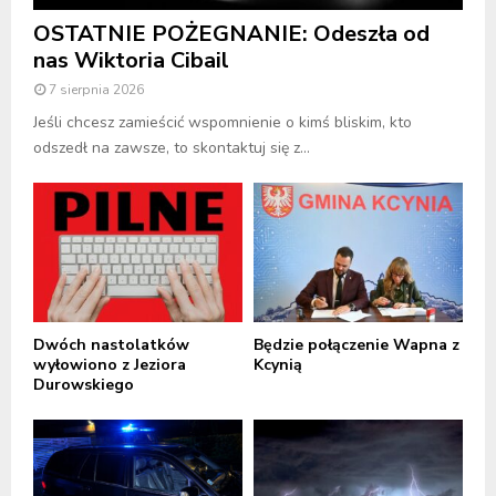
OSTATNIE POŻEGNANIE: Odeszła od
nas Wiktoria Cibail
7 sierpnia 2026
Jeśli chcesz zamieścić wspomnienie o kimś bliskim, kto
odszedł na zawsze, to skontaktuj się z...
Dwóch nastolatków
Będzie połączenie Wapna z
wyłowiono z Jeziora
Kcynią
Durowskiego