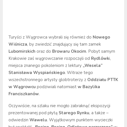
Turyści z Wągrowca wybrali się również do
Nowego
Wiśnicza
, by zwiedzić znajdujący się tam zamek
Lubomirskich
oraz do
Browaru Okocim
. Pobyt samym
Krakowie zaś wągrowczanie rozpoczęli od
Rydlówk
i,
miejsca znanego pokoleniom z lektury
„Wesela”
Stanisława Wyspiańskiego
. Witraże tego
wszechstronnego artysty globtroterzy z
Oddziału PTTK
w Wągrowcu
podziwiali natomiast
w Bazylika
Franciszkanów
.
Oczywiście, na szlaku nie mogło zabraknąć ekspozycji
prezentowanej pod płytą
Starego Rynku
, a także –
odwiedzin
Wawelu
. Wyjątkowym punktem wycieczki