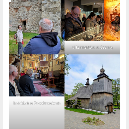
U karmelitów w Czernej
Kościółek w Poczółtowicach