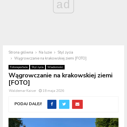
ad
Strona główna
Na luzie
Styl życia
Wągrowczanie na krakowskiej ziemi [FOTO]
Fotoreportaże
Styl życia
Wiadomości
Wągrowczanie na krakowskiej ziemi
[FOTO]
Waldemar Kaiser
18 maja 2026
PODAJ DALEJ!