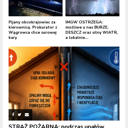
Pijany obcokrajowiec za
IMGW OSTRZEGA:
kierownicą. Prokurator z
możliwe u nas BURZE,
Wągrowca chce surowej
DESZCZ oraz silny WIATR,
kary
a lokalnie...
STRAŻ POŻARNA: podczas upałów