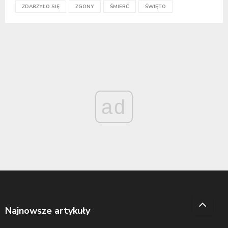
ZDARZYŁO SIĘ
ZGONY
ŚMIERĆ
ŚWIĘTO
ad
Najnowsze artykuły