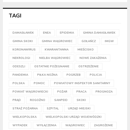
TAGI
DAMASŁAWEK
ENEA
EPIDEMIA
GMINA DAMASŁAWEK
GMINA SKOKI
GMINA WĄGROWIEC
GOŁAŃCZ
IMGW
KORONAWIRUS
KWARANTANNA
MIEŚCISKO
NEKROLOGI
NIELBA WĄGROWIEC
NOWE ZAKAŻENIA
ODESZLI
OSTATNIE POŻEGNANIE
OSTRZEŻENIE
PANDEMIA
PIŁKA NOŻNA
POGRZEB
POLICJA
POLSKA
POMOC
POWIATOWY INSPEKTOR SANITARNY
POWIAT WĄGROWIECKI
POŻAR
PRACA
PROGNOZA
PRĄD
ROGOŹNO
SANPEID
SKOKI
STRAŻ POŻARNA
SZPITAL
URZĄD MIEJSKI
WIELKOPOLSKA
WIELKOPOLSKI URZĄD WOJEWÓDZKI
WYPADEK
WYŁĄCZENIA
WĄGROWIEC
ZAGROŻENIE