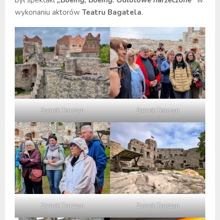
był spektakl
„Boeing, Boeing. Odlotowe narzeczone”
w
wykonaniu aktorów
Teatru Bagatela
.
Zamek Tenczyn
Zamek Tenczyn
Zamek Tenczyn
Zamek Tenczyn