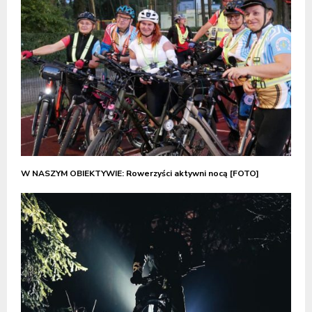
W NASZYM OBIEKTYWIE: Rowerzyści aktywni nocą [FOTO]