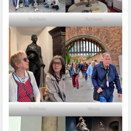
Rydlówka
Rydlówka
Rydlówka
Wawel