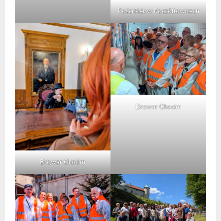
Kościółek w Poczółtowicach
Browar Okocim
Browar Okocim