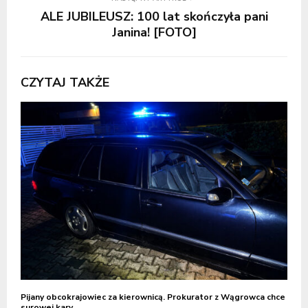
ALE JUBILEUSZ: 100 lat skończyła pani
Janina! [FOTO]
CZYTAJ TAKŻE
Pijany obcokrajowiec za kierownicą. Prokurator z Wągrowca chce
surowej kary