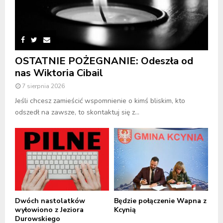
OSTATNIE POŻEGNANIE: Odeszła od
nas Wiktoria Cibail
7 sierpnia 2026
Jeśli chcesz zamieścić wspomnienie o kimś bliskim, kto
odszedł na zawsze, to skontaktuj się z...
Dwóch nastolatków
Będzie połączenie Wapna z
wyłowiono z Jeziora
Kcynią
Durowskiego