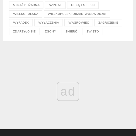
STRAŻ POŻARNA
SZPITAL
URZĄD MIEJSKI
WIELKOPOLSKA
WIELKOPOLSKI URZĄD WOJEWÓDZKI
WYPADEK
WYŁĄCZENIA
WĄGROWIEC
ZAGROŻENIE
ZDARZYŁO SIĘ
ZGONY
ŚMIERĆ
ŚWIĘTO
ad