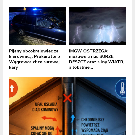
Pijany obcokrajowiec za
IMGW OSTRZEGA:
kierownicą. Prokurator z
możliwe u nas BURZE,
Wągrowca chce surowej
DESZCZ oraz silny WIATR,
kary
a lokalnie...