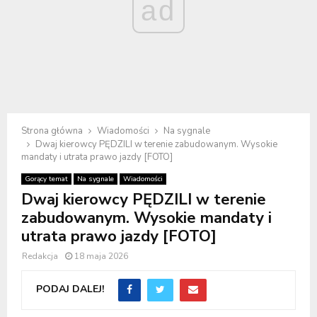
ad
Strona główna
Wiadomości
Na sygnale
Dwaj kierowcy PĘDZILI w terenie zabudowanym. Wysokie
mandaty i utrata prawo jazdy [FOTO]
Gorący temat
Na sygnale
Wiadomości
Dwaj kierowcy PĘDZILI w terenie
zabudowanym. Wysokie mandaty i
utrata prawo jazdy [FOTO]
Redakcja
18 maja 2026
PODAJ DALEJ!