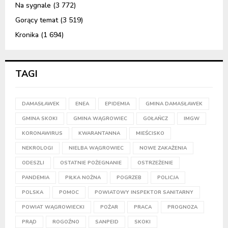
Na sygnale
(3 772)
Gorący temat
(3 519)
Kronika
(1 694)
TAGI
DAMASŁAWEK
ENEA
EPIDEMIA
GMINA DAMASŁAWEK
GMINA SKOKI
GMINA WĄGROWIEC
GOŁAŃCZ
IMGW
KORONAWIRUS
KWARANTANNA
MIEŚCISKO
NEKROLOGI
NIELBA WĄGROWIEC
NOWE ZAKAŻENIA
ODESZLI
OSTATNIE POŻEGNANIE
OSTRZEŻENIE
PANDEMIA
PIŁKA NOŻNA
POGRZEB
POLICJA
POLSKA
POMOC
POWIATOWY INSPEKTOR SANITARNY
POWIAT WĄGROWIECKI
POŻAR
PRACA
PROGNOZA
PRĄD
ROGOŹNO
SANPEID
SKOKI