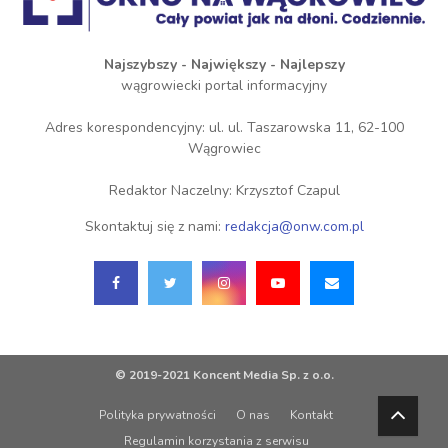
Najszybszy - Największy - Najlepszy
wągrowiecki portal informacyjny
Adres korespondencyjny: ul. ul. Taszarowska 11, 62-100
Wągrowiec
Redaktor Naczelny: Krzysztof Czapul
Skontaktuj się z nami:
redakcja@onw.com.pl
© 2019-2021 Koncent Media Sp. z o.o.
Polityka prywatności
O nas
Kontakt
Regulamin korzystania z serwisu