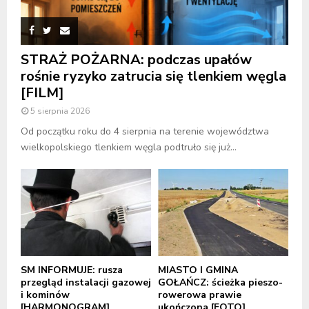
STRAŻ POŻARNA: podczas upałów
rośnie ryzyko zatrucia się tlenkiem węgla
[FILM]
5 sierpnia 2026
Od początku roku do 4 sierpnia na terenie województwa
wielkopolskiego tlenkiem węgla podtruło się już...
SM INFORMUJE: rusza
MIASTO I GMINA
przegląd instalacji gazowej
GOŁAŃCZ: ścieżka pieszo-
i kominów
rowerowa prawie
[HARMONOGRAM]
ukończona [FOTO]