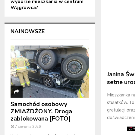
wyborze mieszkania w centrum
Wągrowca?
NAJNOWSZE
Janina Św
setne uro
Mieszkanka na
stulatków. To
Samochód osobowy
gratulacji or
ZMIAŻDŻONY. Droga
doświadczeni
zablokowana [FOTO]
7 sierpnia 2026