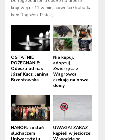
Do tego zdarzenia doszło na drodze
krajowej nr 11 w miejscowości Grabatka
koło Rogoźna. Piątek,...
OSTATNIE
Nie kupuj,
POŻEGNANIE:
adoptuj.
Odeszli od nas
Zwierzęta z
Józef Kucz, Janina
Wągrowca
Brzostowska
czekają na nowe
domy
NABÓR: zostań
UWAGA! ZAKAZ
słuchaczem
kąpieli w jeziorze!
Uniwersytetu
W wodzie są