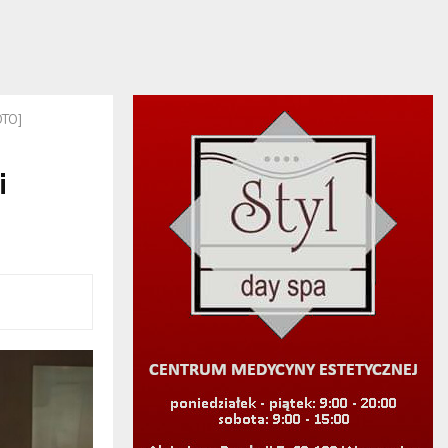
OTO]
i