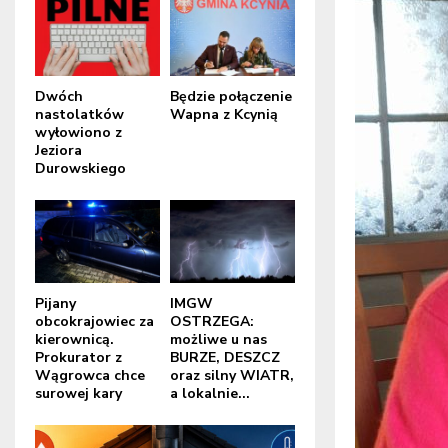
Dwóch
Będzie połączenie
nastolatków
Wapna z Kcynią
wyłowiono z
Jeziora
Durowskiego
Pijany
IMGW
obcokrajowiec za
OSTRZEGA:
kierownicą.
możliwe u nas
Prokurator z
BURZE, DESZCZ
Wągrowca chce
oraz silny WIATR,
surowej kary
a lokalnie...