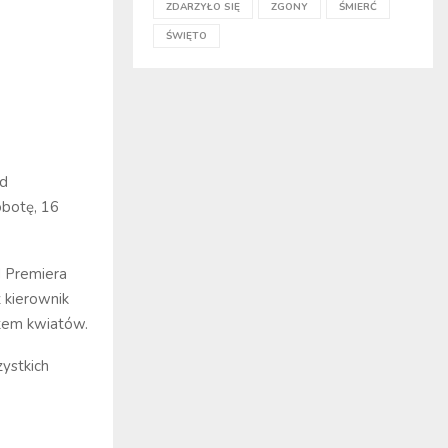
ZDARZYŁO SIĘ
ZGONY
ŚMIERĆ
ŚWIĘTO
ad
obotę, 16
od Premiera
 kierownik
tem kwiatów.
zystkich