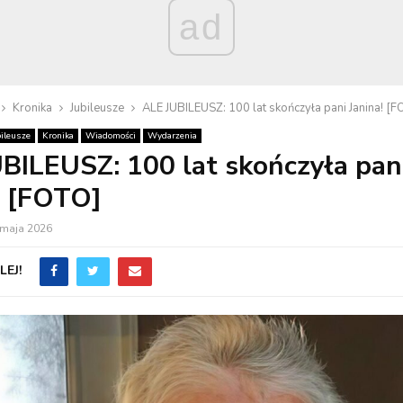
ad
Kronika
Jubileusze
ALE JUBILEUSZ: 100 lat skończyła pani Janina! [F
bileusze
Kronika
Wiadomości
Wydarzenia
BILEUSZ: 100 lat skończyła pan
! [FOTO]
 maja 2026
EJ!