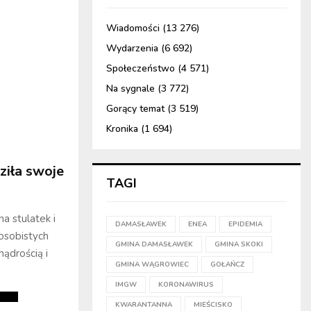
Wiadomości
(13 276)
Wydarzenia
(6 692)
Społeczeństwo
(4 571)
Na sygnale
(3 772)
Gorący temat
(3 519)
Kronika
(1 694)
ziła swoje
TAGI
a stulatek i
DAMASŁAWEK
ENEA
EPIDEMIA
 osobistych
GMINA DAMASŁAWEK
GMINA SKOKI
mądrością i
GMINA WĄGROWIEC
GOŁAŃCZ
IMGW
KORONAWIRUS
KWARANTANNA
MIEŚCISKO