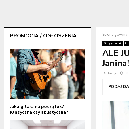
Strona główna
PROMOCJA / OGŁOSZENIA
Gorący temat
Ju
ALE JU
Janina
Redakcja
18
PODAJ DAL
Jaka gitara na początek?
Klasyczna czy akustyczna?