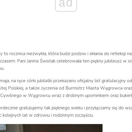
ad
 to rocznica niezwykła, która budzi podziw i skłania do refleksji n
zasem. Pani Janina Świstak celebrowała ten piękny jubileusz w s
ku.
aja, na ręce córki jubilatki przekazano oficjalny list gratulacyjny 
tej Polskiej, a także życzenia od Burmistrz Miasta Wągrowca oraz
 Cywilnego w Wągrowcu wraz z drobnym upominkiem oraz bukie
serdecznie gratulujemy tak pięknego wieku i przyłączamy się do ws
c kolejnych lat w zdrowiu i rodzinnym szczęściu.