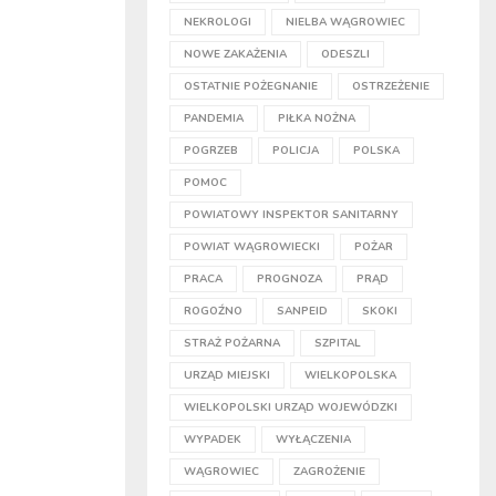
NEKROLOGI
NIELBA WĄGROWIEC
NOWE ZAKAŻENIA
ODESZLI
OSTATNIE POŻEGNANIE
OSTRZEŻENIE
PANDEMIA
PIŁKA NOŻNA
POGRZEB
POLICJA
POLSKA
POMOC
POWIATOWY INSPEKTOR SANITARNY
POWIAT WĄGROWIECKI
POŻAR
PRACA
PROGNOZA
PRĄD
ROGOŹNO
SANPEID
SKOKI
STRAŻ POŻARNA
SZPITAL
URZĄD MIEJSKI
WIELKOPOLSKA
WIELKOPOLSKI URZĄD WOJEWÓDZKI
WYPADEK
WYŁĄCZENIA
WĄGROWIEC
ZAGROŻENIE