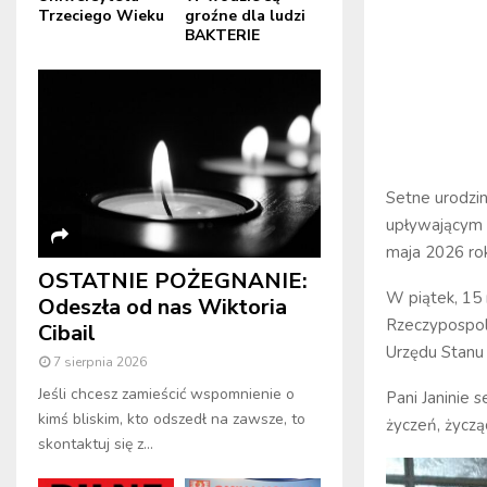
Trzeciego Wieku
groźne dla ludzi
BAKTERIE
Setne urodziny
upływającym c
maja 2026 ro
OSTATNIE POŻEGNANIE:
W piątek, 15 m
Odeszła od nas Wiktoria
Rzeczypospoli
Cibail
Urzędu Stanu
7 sierpnia 2026
Jeśli chcesz zamieścić wspomnienie o
Pani Janinie 
kimś bliskim, kto odszedł na zawsze, to
życzeń, życzą
skontaktuj się z...