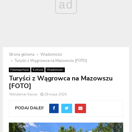
ad
Strona główna
Wiadomości
Turyści z Wągrowca na Mazowszu [FOTO]
Fotoreportaże
Kultura
Wiadomości
Turyści z Wągrowca na Mazowszu
[FOTO]
Waldemar Kaiser
28 maja 2026
PODAJ DALEJ!