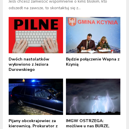
Jeśli chcesz zamieścić wspomnienie o kimś bliskim, kto
odszedł na zawsze, to skontaktuj się z...
Dwóch nastolatków
Będzie połączenie Wapna z
wyłowiono z Jeziora
Kcynią
Durowskiego
Pijany obcokrajowiec za
IMGW OSTRZEGA:
kierownicą. Prokurator z
możliwe u nas BURZE,