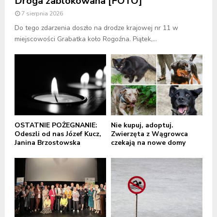
Droga zablokowana [FOTO]
7 sierpnia 2026
Do tego zdarzenia doszło na drodze krajowej nr 11 w
miejscowości Grabatka koło Rogoźna. Piątek,...
OSTATNIE POŻEGNANIE:
Nie kupuj, adoptuj.
Odeszli od nas Józef Kucz,
Zwierzęta z Wągrowca
Janina Brzostowska
czekają na nowe domy