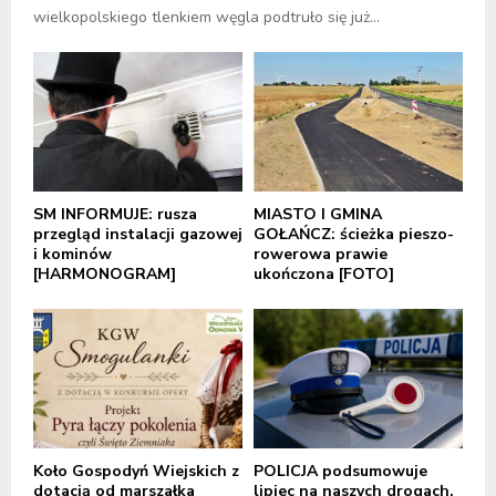
wielkopolskiego tlenkiem węgla podtruło się już...
SM INFORMUJE: rusza
MIASTO I GMINA
przegląd instalacji gazowej
GOŁAŃCZ: ścieżka pieszo-
i kominów
rowerowa prawie
[HARMONOGRAM]
ukończona [FOTO]
Koło Gospodyń Wiejskich z
POLICJA podsumowuje
dotacją od marszałka
lipiec na naszych drogach.