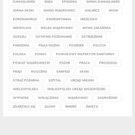
DAMASŁAWEK
ENEA
EPIDEMIA
GMINA DAMASŁAWEK
GMINA SKOKI
GMINA WĄGROWIEC
GOŁAŃCZ
IMGW
KORONAWIRUS
KWARANTANNA
MIEŚCISKO
NEKROLOGI
NIELBA WĄGROWIEC
NOWE ZAKAŻENIA
ODESZLI
OSTATNIE POŻEGNANIE
OSTRZEŻENIE
PANDEMIA
PIŁKA NOŻNA
POGRZEB
POLICJA
POLSKA
POMOC
POWIATOWY INSPEKTOR SANITARNY
POWIAT WĄGROWIECKI
POŻAR
PRACA
PROGNOZA
PRĄD
ROGOŹNO
SANPEID
SKOKI
STRAŻ POŻARNA
SZPITAL
URZĄD MIEJSKI
WIELKOPOLSKA
WIELKOPOLSKI URZĄD WOJEWÓDZKI
WYPADEK
WYŁĄCZENIA
WĄGROWIEC
ZAGROŻENIE
ZDARZYŁO SIĘ
ZGONY
ŚMIERĆ
ŚWIĘTO