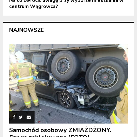
Na co zwrócić uwagę przy wyborze mieszkania w
centrum Wągrowca?
NAJNOWSZE
Samochód osobowy ZMIAŻDŻONY.