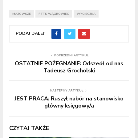
MAZOWSZE
PTTK WĄGROWIEC
WYCIECZKA
PODAJ DALEJ!
POPRZEDNI ARTYKUŁ
OSTATNIE POŻEGNANIE: Odszedł od nas
Tadeusz Grocholski
NASTĘPNY ARTYKUŁ
JEST PRACA: Ruszył nabór na stanowisko
główny księgowy/a
CZYTAJ TAKŻE