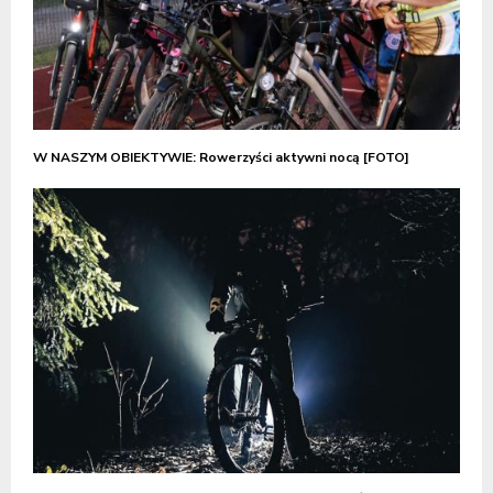
W NASZYM OBIEKTYWIE: Rowerzyści aktywni nocą [FOTO]