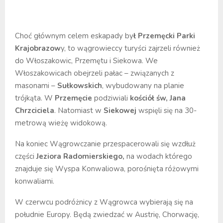
Choć głównym celem eskapady by
ł Przemęcki Parki
Krajobrazow
y, to wągrowieccy turyści zajrzeli również
do Włoszakowic, Przemętu i Siekowa. We
Włoszakowicach obejrzeli pałac – związanych z
masonami –
Sułkowskich
, wybudowany na planie
trójkąta. W
Przemęcie
podziwiali
kościół św, Jana
Chrzciciela
. Natomiast w
Siekowej
wspięli się na 30-
metrową wieżę widokową.
Na koniec Wągrowczanie przespacerowali się wzdłuż
części
Jeziora Radomierskiego,
na wodach którego
znajduje się Wyspa Konwaliowa, porośnięta różowymi
konwaliami.
W czerwcu podróżnicy z Wągrowca wybierają się na
południe Europy. Będą zwiedzać w Austrię, Chorwację,