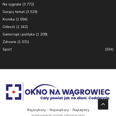
Na sygnale
(3 772)
Gorący temat
(3 519)
Kronika
(1 694)
Odeszli
(1 342)
Samorząd i polityka
(1 208)
Zdrowie
(1 031)
Sport
(934)
Najszybszy - Największy - Najlepszy
wągrowiecki portal informacyjny