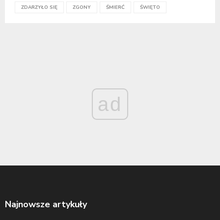
ZDARZYŁO SIĘ
ZGONY
ŚMIERĆ
ŚWIĘTO
ad
Najnowsze artykuły