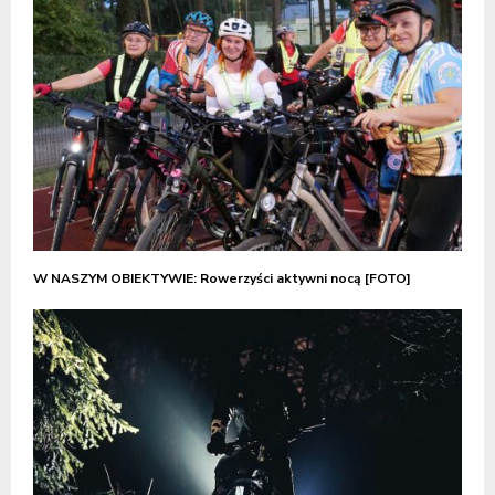
W NASZYM OBIEKTYWIE: Rowerzyści aktywni nocą [FOTO]