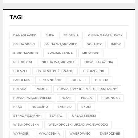
TAGI
DAMASŁAWEK
ENEA
EPIDEMIA
GMINA DAMASŁAWEK
GMINA SKOKI
GMINA WĄGROWIEC
GOŁAŃCZ
IMGW
KORONAWIRUS
KWARANTANNA
MIEŚCISKO
NEKROLOGI
NIELBA WĄGROWIEC
NOWE ZAKAŻENIA
ODESZLI
OSTATNIE POŻEGNANIE
OSTRZEŻENIE
PANDEMIA
PIŁKA NOŻNA
POGRZEB
POLICJA
POLSKA
POMOC
POWIATOWY INSPEKTOR SANITARNY
POWIAT WĄGROWIECKI
POŻAR
PRACA
PROGNOZA
PRĄD
ROGOŹNO
SANPEID
SKOKI
STRAŻ POŻARNA
SZPITAL
URZĄD MIEJSKI
WIELKOPOLSKA
WIELKOPOLSKI URZĄD WOJEWÓDZKI
WYPADEK
WYŁĄCZENIA
WĄGROWIEC
ZAGROŻENIE