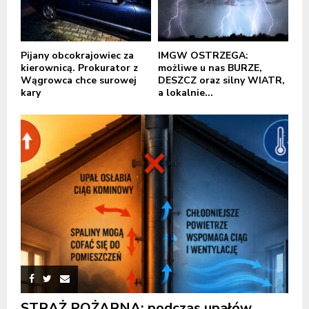
Pijany obcokrajowiec za
IMGW OSTRZEGA:
kierownicą. Prokurator z
możliwe u nas BURZE,
Wągrowca chce surowej
DESZCZ oraz silny WIATR,
kary
a lokalnie...
STRAŻ POŻARNA: podczas upałów