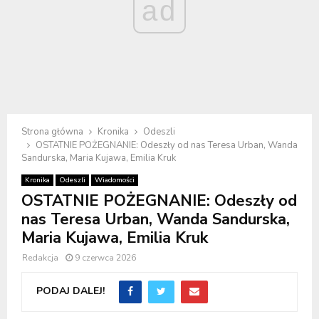
ad
Strona główna
Kronika
Odeszli
OSTATNIE POŻEGNANIE: Odeszły od nas Teresa Urban, Wanda
Sandurska, Maria Kujawa, Emilia Kruk
Kronika
Odeszli
Wiadomości
OSTATNIE POŻEGNANIE: Odeszły od
nas Teresa Urban, Wanda Sandurska,
Maria Kujawa, Emilia Kruk
Redakcja
9 czerwca 2026
PODAJ DALEJ!