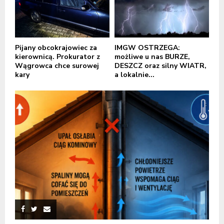
Pijany obcokrajowiec za
IMGW OSTRZEGA:
kierownicą. Prokurator z
możliwe u nas BURZE,
Wągrowca chce surowej
DESZCZ oraz silny WIATR,
kary
a lokalnie...