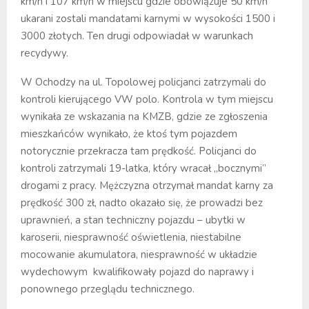
km/h i 107 km/h w miejscu gdzie obowiązuje 50 km/h
ukarani zostali mandatami karnymi w wysokości 1500 i
3000 złotych. Ten drugi odpowiadał w warunkach
recydywy.
W Ochodzy na ul. Topolowej policjanci zatrzymali do
kontroli kierującego VW polo. Kontrola w tym miejscu
wynikała ze wskazania na KMZB, gdzie ze zgłoszenia
mieszkańców wynikało, że ktoś tym pojazdem
notorycznie przekracza tam prędkość. Policjanci do
kontroli zatrzymali 19-latka, który wracał „bocznymi”
drogami z pracy. Mężczyzna otrzymał mandat karny za
prędkość 300 zł, nadto okazało się, że prowadzi bez
uprawnień, a stan techniczny pojazdu – ubytki w
karoserii, niesprawność oświetlenia, niestabilne
mocowanie akumulatora, niesprawność w układzie
wydechowym kwalifikowały pojazd do naprawy i
ponownego przeglądu technicznego.