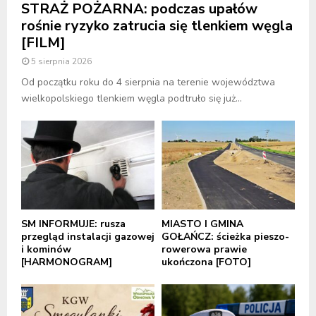
STRAŻ POŻARNA: podczas upałów
rośnie ryzyko zatrucia się tlenkiem węgla
[FILM]
5 sierpnia 2026
Od początku roku do 4 sierpnia na terenie województwa
wielkopolskiego tlenkiem węgla podtruło się już...
SM INFORMUJE: rusza
MIASTO I GMINA
przegląd instalacji gazowej
GOŁAŃCZ: ścieżka pieszo-
i kominów
rowerowa prawie
[HARMONOGRAM]
ukończona [FOTO]