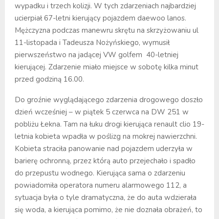
wypadku i trzech kolizji. W tych zdarzeniach najbardziej
ucierpiał 67-letni kierujący pojazdem daewoo lanos.
Mężczyzna podczas manewru skrętu na skrzyżowaniu ul
11-listopada i Tadeusza Nożyńskiego, wymusił
pierwszeństwo na jadącej VW golfem 40-letniej
kierującej. Zdarzenie miało miejsce w sobotę kilka minut
przed godziną 16.00.
Do groźnie wyglądającego zdarzenia drogowego doszło
dzień wcześniej – w piątek 5 czerwca na DW 251 w
pobliżu Łekna. Tam na łuku drogi kierująca renault clio 19-
letnia kobieta wpadła w poślizg na mokrej nawierzchni.
Kobieta straciła panowanie nad pojazdem uderzyła w
barierę ochronną, przez którą auto przejechało i spadło
do przepustu wodnego. Kierująca sama o zdarzeniu
powiadomiła operatora numeru alarmowego 112, a
sytuacja była o tyle dramatyczna, że do auta wdzierała
się woda, a kierująca pomimo, że nie doznała obrażeń, to