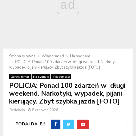
ad
Strona główna
Wiadomości
Na sygnale
POLICJA: Ponad 100 zdarzeń w długi weekend. Narkotyki,
wypadek, pijani kierujący. Zbyt szybka jazda [FOTO]
Gorący temat
Na sygnale
Wiadomości
POLICJA: Ponad 100 zdarzeń w długi
weekend. Narkotyki, wypadek, pijani
kierujący. Zbyt szybka jazda [FOTO]
Redakcja
8 czerwca 2026
PODAJ DALEJ!