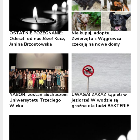
OSTATNIE POŻEGNANIE:
Nie kupuj, adoptuj.
Odeszli od nas Józef Kucz,
Zwierzęta z Wągrowca
Janina Brzostowska
czekają na nowe domy
NABÓR: zostań słuchaczem
UWAGA! ZAKAZ kąpieli w
Uniwersytetu Trzeciego
jeziorze! W wodzie są
Wieku
groźne dla ludzi BAKTERIE