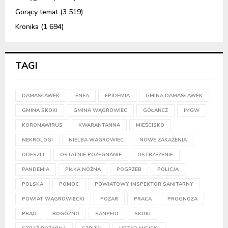
Gorący temat
(3 519)
Kronika
(1 694)
TAGI
DAMASŁAWEK
ENEA
EPIDEMIA
GMINA DAMASŁAWEK
GMINA SKOKI
GMINA WĄGROWIEC
GOŁAŃCZ
IMGW
KORONAWIRUS
KWARANTANNA
MIEŚCISKO
NEKROLOGI
NIELBA WĄGROWIEC
NOWE ZAKAŻENIA
ODESZLI
OSTATNIE POŻEGNANIE
OSTRZEŻENIE
PANDEMIA
PIŁKA NOŻNA
POGRZEB
POLICJA
POLSKA
POMOC
POWIATOWY INSPEKTOR SANITARNY
POWIAT WĄGROWIECKI
POŻAR
PRACA
PROGNOZA
PRĄD
ROGOŹNO
SANPEID
SKOKI