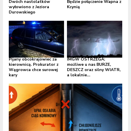
Dwóch nastolatków
Będzie połączenie Wapna z
wyłowiono z Jeziora
Kcynią
Durowskiego
Pijany obcokrajowiec za
IMGW OSTRZEGA:
kierownicą. Prokurator z
możliwe u nas BURZE,
Wągrowca chce surowej
DESZCZ oraz silny WIATR,
kary
a lokalnie...