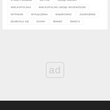
STRAŻ POŻARNA
SZPITAL
URZĄD MIEJSKI
WIELKOPOLSKA
WIELKOPOLSKI URZĄD WOJEWÓDZKI
WYPADEK
WYŁĄCZENIA
WĄGROWIEC
ZAGROŻENIE
ZDARZYŁO SIĘ
ZGONY
ŚMIERĆ
ŚWIĘTO
ad