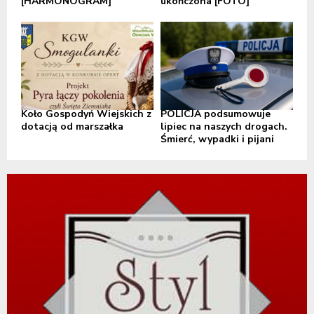
[HARMONOGRAM]
ukończona [FOTO]
Koło Gospodyń Wiejskich z
POLICJA podsumowuje
dotacją od marszałka
lipiec na naszych drogach.
Śmierć, wypadki i pijani