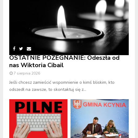
OSTATNIE POŻEGNANIE: Odeszła od
nas Wiktoria Cibail
7 sierpnia 2026
Jeśli chcesz zamieścić wspomnienie o kimś bliskim, kto
odszedł na zawsze, to skontaktuj się z...