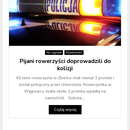
Na sygnale
Wiadomości
Pijani rowerzyści doprowadzili do
kolizji
45-letni rowerzysta w Zbietce miał niemal 3 promile i
został potrącony przez chevroleta. Rowerzystka w
Wągrowcu miała około 1 promila wpadła na
samochód. Sobota,...
Czytaj więcej