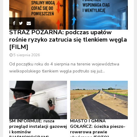
STRAŻ POŻARNA: podczas upałów
rośnie ryzyko zatrucia się tlenkiem węgla
[FILM]
5 sierpnia 2026
Od początku roku do 4 sierpnia na terenie województwa
wielkopolskiego tlenkiem węgla podtruło się już...
SM INFORMUJE: rusza
MIASTO I GMINA
przegląd instalacji gazowej
GOŁAŃCZ: ścieżka pieszo-
i kominów
rowerowa prawie