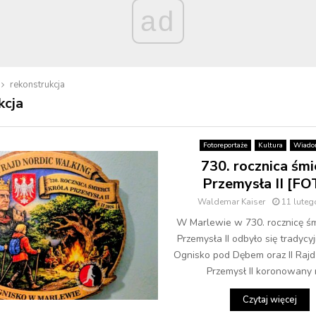
ad
rekonstrukcja
kcja
Fotoreportaże
Kultura
Wiado
730. rocznica śmi
Przemysła II [FO
Waldemar Kaiser
11 luteg
W Marlewie w 730. rocznicę śmi
Przemysła II odbyło się tradycyjn
Ognisko pod Dębem oraz II Rajd
Przemysł II koronowany n
Czytaj więcej