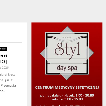
mości
erci
TO]
o 2026
erci króla
e, już 31.,
 Przemysła.
a...