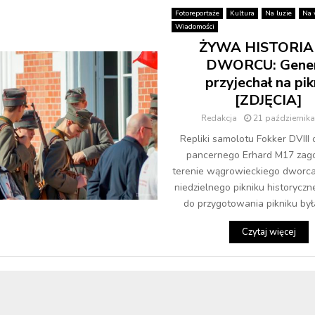
Fotoreportaże
Kultura
Na luzie
Na 
Wiadomości
ŻYWA HISTORIA
DWORCU: Gener
przyjechał na pik
[ZDJĘCIA]
Redakcja
21 październik
Repliki samolotu Fokker DVIII
pancernego Erhard M17 zago
terenie wągrowieckiego dworc
niedzielnego pikniku historyczn
do przygotowania pikniku była
Czytaj więcej