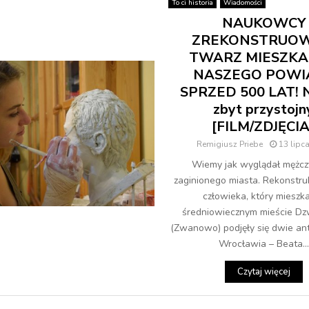
To ci historia
Wiadomości
NAUKOWCY
ZREKONSTRUOW
TWARZ MIESZK
NASZEGO POWI
SPRZED 500 LAT! N
zbyt przystojn
[FILM/ZDJĘCIA
Remigiusz Priebe
13 lipc
Wiemy jak wyglądał mężcz
zaginionego miasta. Rekonstruk
człowieka, który mieszk
średniowiecznym mieście 
(Zwanowo) podjęły się dwie ant
Wrocławia – Beata...
Czytaj więcej