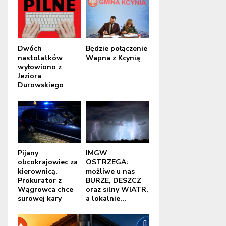
Dwóch
Będzie połączenie
nastolatków
Wapna z Kcynią
wyłowiono z
Jeziora
Durowskiego
Pijany
IMGW
obcokrajowiec za
OSTRZEGA:
kierownicą.
możliwe u nas
Prokurator z
BURZE, DESZCZ
Wągrowca chce
oraz silny WIATR,
surowej kary
a lokalnie...