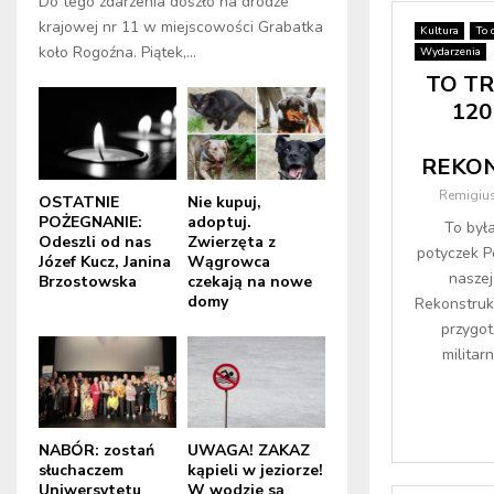
Do tego zdarzenia doszło na drodze
krajowej nr 11 w miejscowości Grabatka
Kultura
To 
koło Rogoźna. Piątek,...
Wydarzenia
TO TR
120
REKON
Remigius
OSTATNIE
Nie kupuj,
POŻEGNANIE:
adoptuj.
To był
Odeszli od nas
Zwierzęta z
potyczek P
Józef Kucz, Janina
Wągrowca
naszej
Brzostowska
czekają na nowe
domy
Rekonstruk
przygot
militar
NABÓR: zostań
UWAGA! ZAKAZ
słuchaczem
kąpieli w jeziorze!
Uniwersytetu
W wodzie są