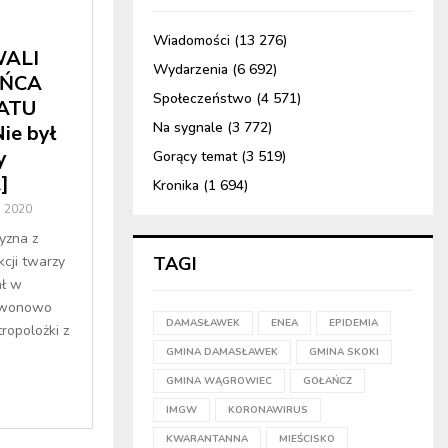
Wiadomości
(13 276)
ALI
Wydarzenia
(6 692)
AŃCA
Społeczeństwo
(4 571)
ATU
Na sygnale
(3 772)
ie był
y
Gorący temat
(3 519)
]
Kronika
(1 694)
a 2020
yzna z
cji twarzy
TAGI
ał w
Dzwonowo
DAMASŁAWEK
ENEA
EPIDEMIA
ropolożki z
GMINA DAMASŁAWEK
GMINA SKOKI
GMINA WĄGROWIEC
GOŁAŃCZ
IMGW
KORONAWIRUS
KWARANTANNA
MIEŚCISKO