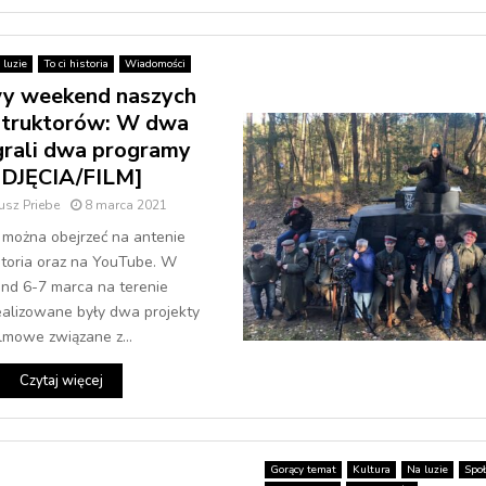
 luzie
To ci historia
Wiadomości
y weekend naszych
struktorów: W dwa
grali dwa programy
ZDJĘCIA/FILM]
usz Priebe
8 marca 2021
e można obejrzeć na antenie
toria oraz na YouTube. W
d 6-7 marca na terenie
ealizowane były dwa projekty
ilmowe związane z...
Czytaj więcej
Gorący temat
Kultura
Na luzie
Spo