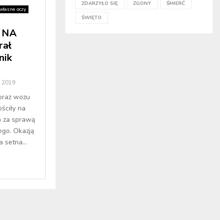
ZDARZYŁO SIĘ
ZGONY
ŚMIERĆ
własne oczy
ŚWIĘTO
 NA
ał
nik
a 2019
 oraz wozu
ściły na
a za sprawą
ego. Okazją
 setna...