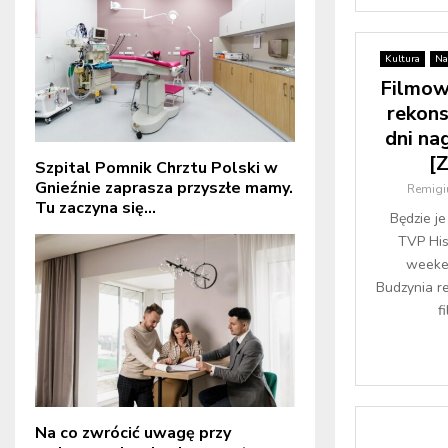
Kultura
Na
Filmow
rekon
dni na
[
Szpital Pomnik Chrztu Polski w
Gnieźnie zaprasza przyszłe mamy.
Remigi
Tu zaczyna się...
Będzie j
TVP His
weeken
Budzynia r
f
Na co zwrócić uwagę przy