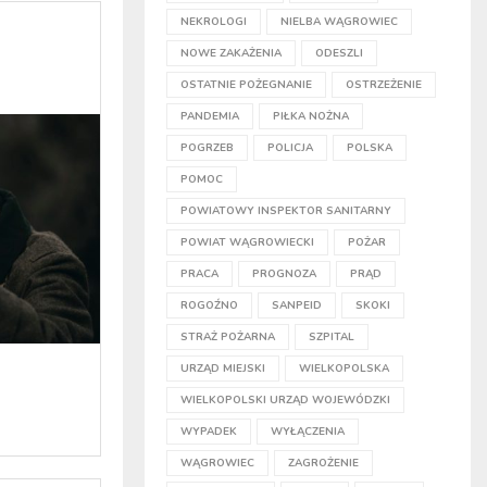
NEKROLOGI
NIELBA WĄGROWIEC
NOWE ZAKAŻENIA
ODESZLI
OSTATNIE POŻEGNANIE
OSTRZEŻENIE
PANDEMIA
PIŁKA NOŻNA
POGRZEB
POLICJA
POLSKA
POMOC
POWIATOWY INSPEKTOR SANITARNY
POWIAT WĄGROWIECKI
POŻAR
PRACA
PROGNOZA
PRĄD
ROGOŹNO
SANPEID
SKOKI
STRAŻ POŻARNA
SZPITAL
URZĄD MIEJSKI
WIELKOPOLSKA
WIELKOPOLSKI URZĄD WOJEWÓDZKI
WYPADEK
WYŁĄCZENIA
WĄGROWIEC
ZAGROŻENIE