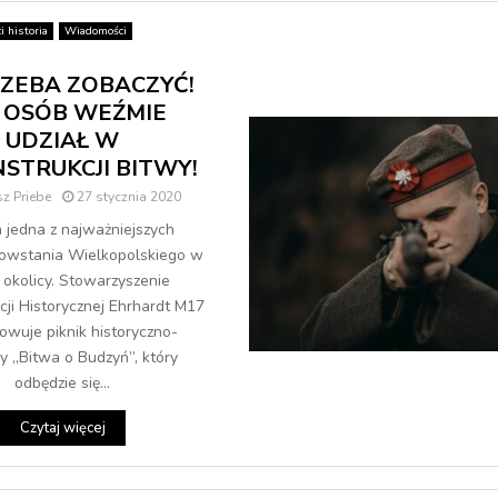
ci historia
Wiadomości
ZEBA ZOBACZYĆ!
 OSÓB WEŹMIE
UDZIAŁ W
STRUKCJI BITWY!
z Priebe
27 stycznia 2020
a jedna z najważniejszych
owstania Wielkopolskiego w
 okolicy. Stowarzyszenie
cji Historycznej Ehrhardt M17
owuje piknik historyczno-
ny „Bitwa o Budzyń”, który
odbędzie się...
Czytaj więcej