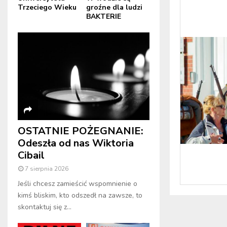
Trzeciego Wieku
groźne dla ludzi
BAKTERIE
OSTATNIE POŻEGNANIE:
Odeszła od nas Wiktoria
Cibail
7 sierpnia 2026
Jeśli chcesz zamieścić wspomnienie o
kimś bliskim, kto odszedł na zawsze, to
skontaktuj się z...