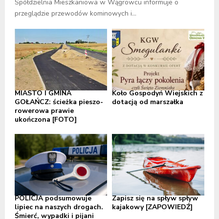
Spółdzielnia Mieszkaniowa w Wągrowcu informuje o
przeglądzie przewodów kominowych i...
MIASTO I GMINA
Koło Gospodyń Wiejskich z
GOŁAŃCZ: ścieżka pieszo-
dotacją od marszałka
rowerowa prawie
ukończona [FOTO]
POLICJA podsumowuje
Zapisz się na spływ spływ
lipiec na naszych drogach.
kajakowy [ZAPOWIEDŹ]
Śmierć, wypadki i pijani