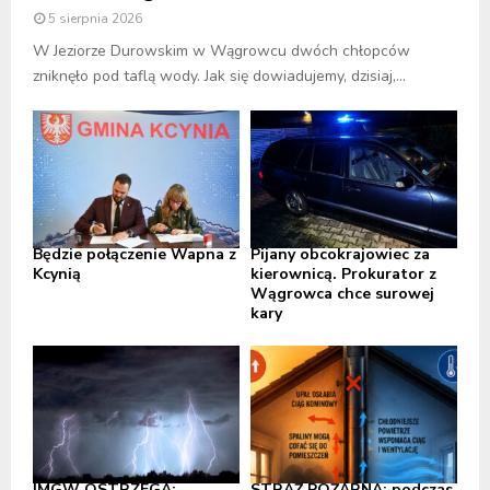
5 sierpnia 2026
W Jeziorze Durowskim w Wągrowcu dwóch chłopców
zniknęło pod taflą wody. Jak się dowiadujemy, dzisiaj,...
Będzie połączenie Wapna z
Pijany obcokrajowiec za
Kcynią
kierownicą. Prokurator z
Wągrowca chce surowej
kary
IMGW OSTRZEGA:
STRAŻ POŻARNA: podczas