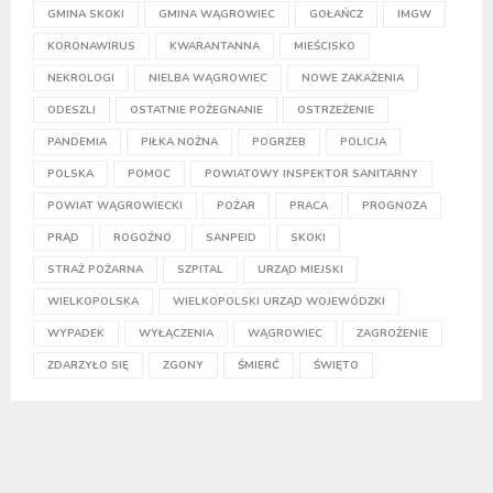
GMINA SKOKI
GMINA WĄGROWIEC
GOŁAŃCZ
IMGW
KORONAWIRUS
KWARANTANNA
MIEŚCISKO
NEKROLOGI
NIELBA WĄGROWIEC
NOWE ZAKAŻENIA
ODESZLI
OSTATNIE POŻEGNANIE
OSTRZEŻENIE
PANDEMIA
PIŁKA NOŻNA
POGRZEB
POLICJA
POLSKA
POMOC
POWIATOWY INSPEKTOR SANITARNY
POWIAT WĄGROWIECKI
POŻAR
PRACA
PROGNOZA
PRĄD
ROGOŹNO
SANPEID
SKOKI
STRAŻ POŻARNA
SZPITAL
URZĄD MIEJSKI
WIELKOPOLSKA
WIELKOPOLSKI URZĄD WOJEWÓDZKI
WYPADEK
WYŁĄCZENIA
WĄGROWIEC
ZAGROŻENIE
ZDARZYŁO SIĘ
ZGONY
ŚMIERĆ
ŚWIĘTO