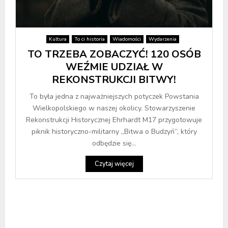
Kultura
To ci historia
Wiadomości
Wydarzenia
TO TRZEBA ZOBACZYĆ! 120 OSÓB
WEŹMIE UDZIAŁ W
REKONSTRUKCJI BITWY!
To była jedna z najważniejszych potyczek Powstania
Wielkopolskiego w naszej okolicy. Stowarzyszenie
Rekonstrukcji Historycznej Ehrhardt M17 przygotowuje
piknik historyczno-militarny „Bitwa o Budzyń”, który
odbędzie się...
Czytaj więcej