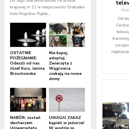
Do tego zdarzenia doszło na drodze
tele
krajowej nr 11 w miejscowości Grabatka
Reda
koło Rogoźna. Piątek,...
Od te
Centra
telewi
transmisj
szczypi
najbliższ
OSTATNIE
Nie kupuj,
POŻEGNANIE:
adoptuj.
Odeszli od nas
Zwierzęta z
Józef Kucz, Janina
Wągrowca
Brzostowska
czekają na nowe
domy
NABÓR: zostań
UWAGA! ZAKAZ
słuchaczem
kąpieli w jeziorze!
Uniwersytetu
W wodzie są