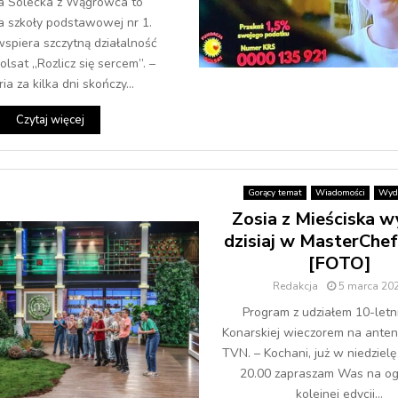
a Solecka z Wągrowca to
a szkoły podstawowej nr 1.
spiera szczytną działalność
olsat „Rozlicz się sercem”. –
ia za kilka dni skończy...
Czytaj więcej
Gorący temat
Wiadomości
Wyda
Zosia z Mieściska w
dzisiaj w MasterChef 
[FOTO]
Redakcja
5 marca 20
Program z udziałem 10-letni
Konarskiej wieczorem na anteni
TVN. – Kochani, już w niedzielę
20.00 zapraszam Was na og
kolejnej edycji...