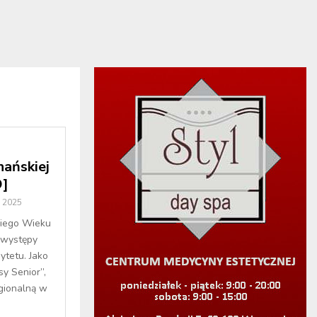
nańskiej
O]
a 2025
ciego Wieku
 występy
ytetu. Jako
y Senior”,
gionalną w