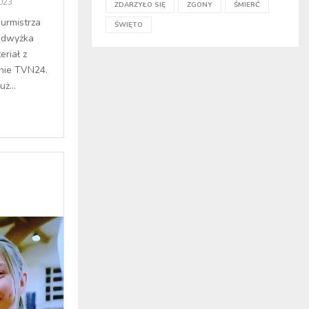
2023
ZDARZYŁO SIĘ
ZGONY
ŚMIERĆ
burmistrza
ŚWIĘTO
podwyżka
riał z
nie TVN24.
ż...