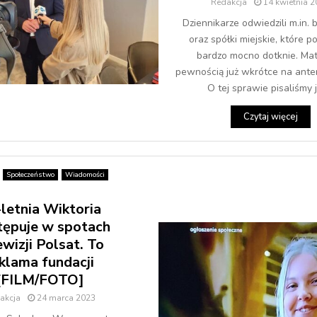
Redakcja
14 kwietnia 
Dziennikarze odwiedzili m.in. 
oraz spółki miejskie, które 
bardzo mocno dotknie. Mate
pewnością już wkrótce na ante
O tej sprawie pisaliśmy ju
Czytaj więcej
Społeczeństwo
Wiadomości
letnia Wiktoria
ępuje w spotach
ewizji Polsat. To
klama fundacji
[FILM/FOTO]
akcja
24 marca 2023