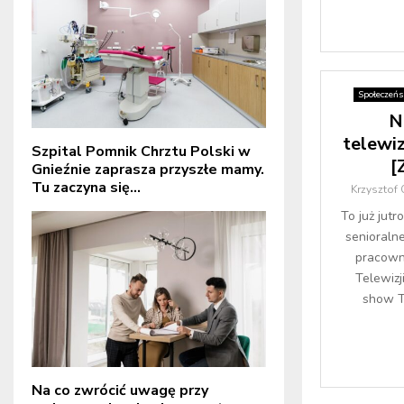
Społeczeń
N
telewi
Szpital Pomnik Chrztu Polski w
[
Gnieźnie zaprasza przyszłe mamy.
Tu zaczyna się...
Krzysztof
To już jut
senioralne
pracown
Telewizj
show T
Na co zwrócić uwagę przy