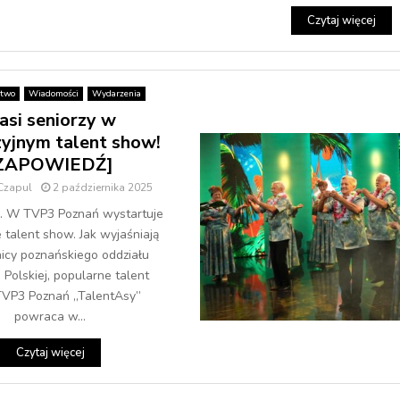
Czytaj więcej
stwo
Wiadomości
Wydarzenia
asi seniorzy w
zyjnym talent show!
ZAPOWIEDŹ]
 Czapul
2 października 2025
ro. W TVP3 Poznań wystartuje
 talent show. Jak wyjaśniają
icy poznańskiego oddziału
i Polskiej, popularne talent
VP3 Poznań „TalentAsy”
powraca w...
Czytaj więcej