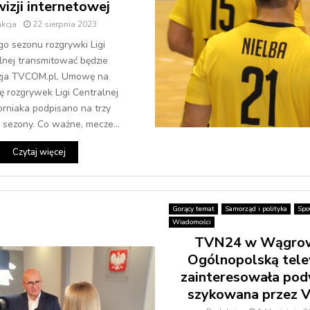
wizji internetowej
kcja
22 sierpnia 2023
go sezonu rozgrywki Ligi
lnej transmitować będzie
zja TVCOM.pl. Umowę na
ę rozgrywek Ligi Centralnej
orniaka podpisano na trzy
e sezony. Co ważne, mecze...
Czytaj więcej
Gorący temat
Samorząd i polityka
Spo
Wiadomości
TVN24 w Wągrow
Ogólnopolską tele
zainteresowała po
szykowana przez V