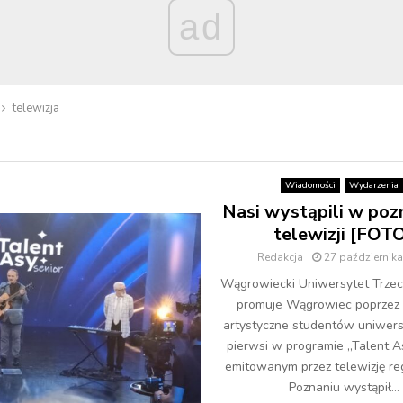
ad
telewizja
Wiadomości
Wydarzenia
Nasi wystąpili w poz
telewizji [FOT
Redakcja
27 październik
Wągrowiecki Uniwersytet Trze
promuje Wągrowiec poprzez
artystyczne studentów uniwers
pierwsi w programie „Talent As
emitowanym przez telewizję re
Poznaniu wystąpił...