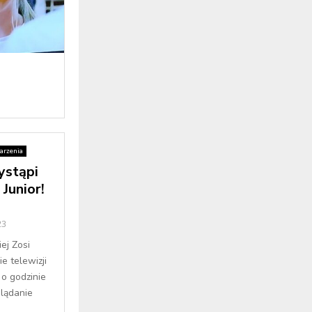
rzenia
ystąpi
Junior!
23
ej Zosi
e telewizji
 o godzinie
lądanie