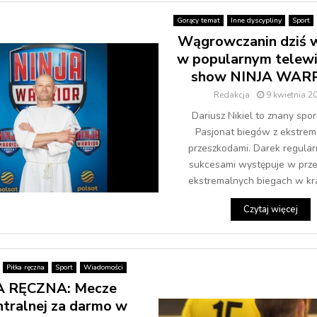
Gorący temat
Inne dyscypliny
Sport
Wągrowczanin dziś 
w popularnym telew
show NINJA WARR
Redakcja
9 kwietnia 2
Dariusz Nikiel to znany spo
Pasjonat biegów z ekstrem
przeszkodami. Darek regularn
sukcesami występuje w prz
ekstremalnych biegach w kraju
Czytaj więcej
Piłka ręczna
Sport
Wiadomości
A RĘCZNA: Mecze
ntralnej za darmo w