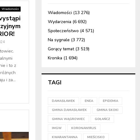
Wiadomości
Wiadomości
(13 276)
wystąpi
Wydarzenia
(6 692)
izyjnym
Społeczeństwo
(4 571)
IOR!
Na sygnale
(3 772)
024
Gorący temat
(3 519)
rtowiec.
Kronika
(1 694)
alnymi
ie i to z
eróżnych
 i za...
TAGI
DAMASŁAWEK
ENEA
EPIDEMIA
GMINA DAMASŁAWEK
GMINA SKOKI
GMINA WĄGROWIEC
GOŁAŃCZ
IMGW
KORONAWIRUS
KWARANTANNA
MIEŚCISKO