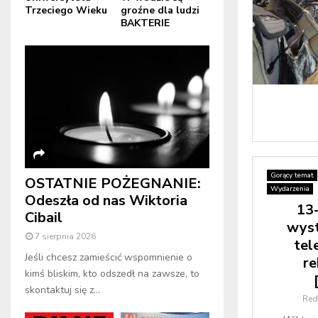
Trzeciego Wieku
groźne dla ludzi
BAKTERIE
Gorący temat
OSTATNIE POŻEGNANIE:
Wydarzenia
Odeszła od nas Wiktoria
13-
Cibail
wyst
7 sierpnia 2026
tel
Jeśli chcesz zamieścić wspomnienie o
re
kimś bliskim, kto odszedł na zawsze, to
skontaktuj się z...
Red