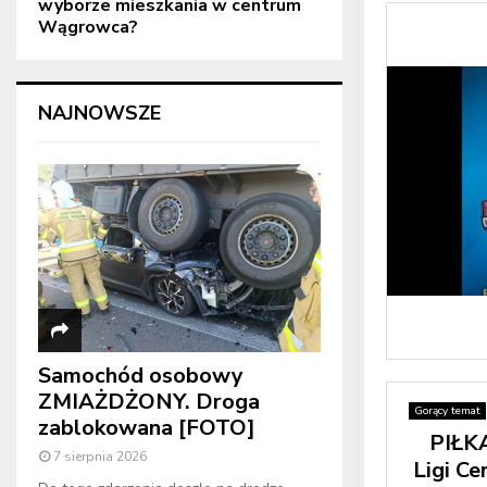
wyborze mieszkania w centrum
Wągrowca?
NAJNOWSZE
Samochód osobowy
ZMIAŻDŻONY. Droga
Gorący temat
zablokowana [FOTO]
PIŁK
7 sierpnia 2026
Ligi Ce