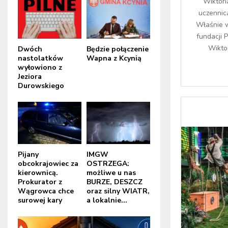
Wiktori
uczennic
Właśnie w
fundacji P
Wiktor
Dwóch
Będzie połączenie
nastolatków
Wapna z Kcynią
wyłowiono z
Jeziora
Durowskiego
Pijany
IMGW
obcokrajowiec za
OSTRZEGA:
kierownicą.
możliwe u nas
Prokurator z
BURZE, DESZCZ
Wągrowca chce
oraz silny WIATR,
surowej kary
a lokalnie...