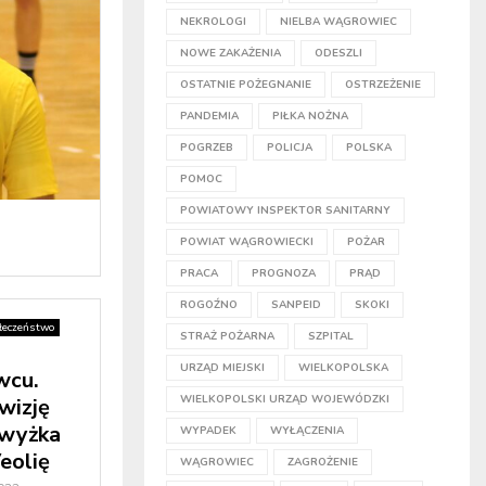
NEKROLOGI
NIELBA WĄGROWIEC
NOWE ZAKAŻENIA
ODESZLI
OSTATNIE POŻEGNANIE
OSTRZEŻENIE
PANDEMIA
PIŁKA NOŻNA
POGRZEB
POLICJA
POLSKA
POMOC
POWIATOWY INSPEKTOR SANITARNY
POWIAT WĄGROWIECKI
POŻAR
PRACA
PROGNOZA
PRĄD
ROGOŹNO
SANPEID
SKOKI
łeczeństwo
STRAŻ POŻARNA
SZPITAL
URZĄD MIEJSKI
WIELKOPOLSKA
cu.
WIELKOPOLSKI URZĄD WOJEWÓDZKI
wizję
dwyżka
WYPADEK
WYŁĄCZENIA
eolię
WĄGROWIEC
ZAGROŻENIE