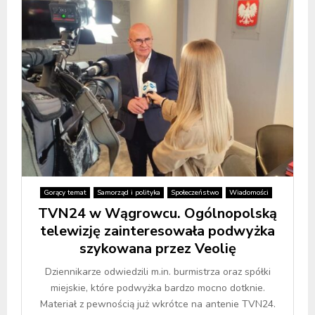
Gorący temat
Samorząd i polityka
Społeczeństwo
Wiadomości
TVN24 w Wągrowcu. Ogólnopolską
telewizję zainteresowała podwyżka
szykowana przez Veolię
Dziennikarze odwiedzili m.in. burmistrza oraz spółki
miejskie, które podwyżka bardzo mocno dotknie.
Materiał z pewnością już wkrótce na antenie TVN24.