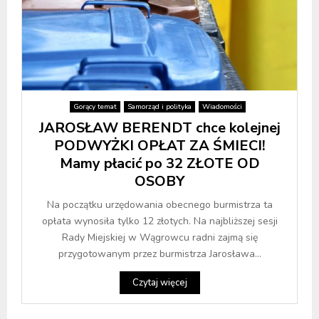
Gorący temat
Samorząd i polityka
Wiadomości
JAROSŁAW BERENDT chce kolejnej
PODWYŻKI OPŁAT ZA ŚMIECI!
Mamy płacić po 32 ZŁOTE OD
OSOBY
Na początku urzędowania obecnego burmistrza ta
opłata wynosiła tylko 12 złotych. Na najbliższej sesji
Rady Miejskiej w Wągrowcu radni zajmą się
przygotowanym przez burmistrza Jarosława...
Czytaj więcej