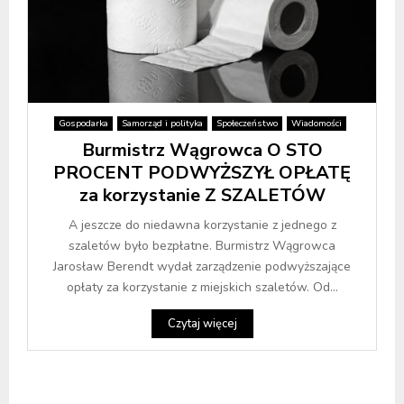
Gospodarka
Samorząd i polityka
Społeczeństwo
Wiadomości
Burmistrz Wągrowca O STO
PROCENT PODWYŻSZYŁ OPŁATĘ
za korzystanie Z SZALETÓW
A jeszcze do niedawna korzystanie z jednego z
szaletów było bezpłatne. Burmistrz Wągrowca
Jarosław Berendt wydał zarządzenie podwyższające
opłaty za korzystanie z miejskich szaletów. Od...
Czytaj więcej