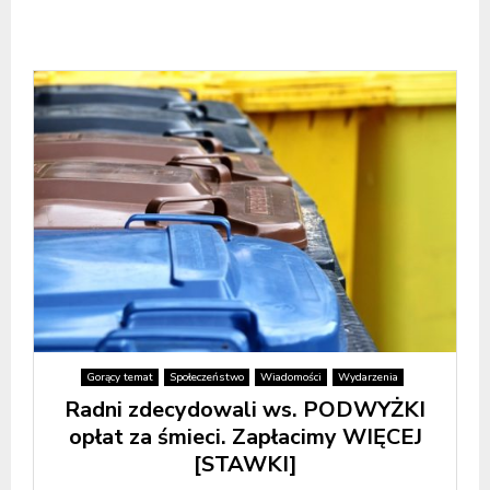
Gorący temat
Społeczeństwo
Wiadomości
Wydarzenia
Radni zdecydowali ws. PODWYŻKI
opłat za śmieci. Zapłacimy WIĘCEJ
[STAWKI]