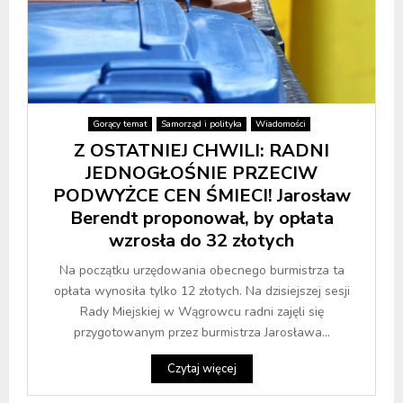
Gorący temat
Samorząd i polityka
Wiadomości
Z OSTATNIEJ CHWILI: RADNI
JEDNOGŁOŚNIE PRZECIW
PODWYŻCE CEN ŚMIECI! Jarosław
Berendt proponował, by opłata
wzrosła do 32 złotych
Na początku urzędowania obecnego burmistrza ta
opłata wynosiła tylko 12 złotych. Na dzisiejszej sesji
Rady Miejskiej w Wągrowcu radni zajęli się
przygotowanym przez burmistrza Jarosława...
Czytaj więcej