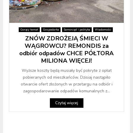
Gorący temat
Gospodarka
Samorząd i polityka
Wiadomości
ZNÓW ZDROŻEJĄ ŚMIECI W
WĄGROWCU? REMONDIS za
odbiór odpadów CHCE PÓŁTORA
MILIONA WIĘCEJ!
Wyższe koszty będą musiały być pokryte z opłat
pobieranych od mieszkańców. Dzisiaj nastąpiło
otwarcie ofert złożonych w przetargu na odbiór i
zagospodarowanie odpadów komunalnych z...
Czytaj więcej