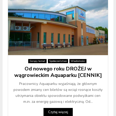
Gorący temat
Społeczeństwo
Wiadomości
Od nowego roku DROŻEJ w
wągrowieckim Aquaparku [CENNIK]
Pracownicy Aquaparku wyjaśniają, że głównym
powodem zmiany cen biletów są wciąż rosnące koszty
utrzymania obiektu spowodowane podwyżkami cen
m.in. za energię gazową i elektryczną. Od...
Czytaj więcej