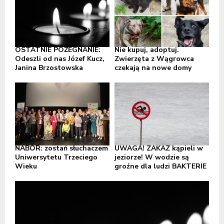
OSTATNIE POŻEGNANIE:
Nie kupuj, adoptuj.
Odeszli od nas Józef Kucz,
Zwierzęta z Wągrowca
Janina Brzostowska
czekają na nowe domy
NABÓR: zostań słuchaczem
UWAGA! ZAKAZ kąpieli w
Uniwersytetu Trzeciego
jeziorze! W wodzie są
Wieku
groźne dla ludzi BAKTERIE