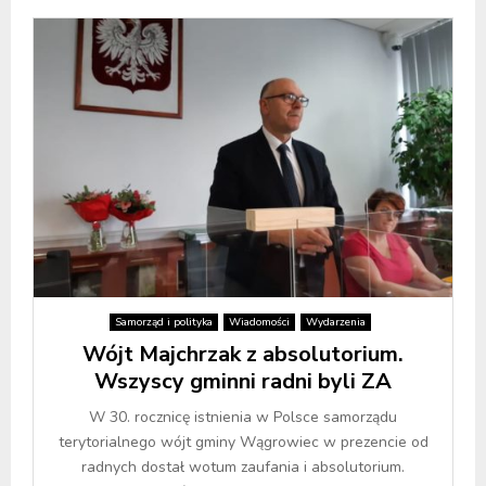
Samorząd i polityka
Wiadomości
Wydarzenia
Wójt Majchrzak z absolutorium.
Wszyscy gminni radni byli ZA
W 30. rocznicę istnienia w Polsce samorządu
terytorialnego wójt gminy Wągrowiec w prezencie od
radnych dostał wotum zaufania i absolutorium.