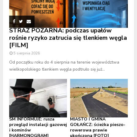
STRAŻ POŻARNA: podczas upałów
rośnie ryzyko zatrucia się tlenkiem węgla
[FILM]
5 sierpnia 2026
Od początku roku do 4 sierpnia na terenie województwa
wielkopolskiego tlenkiem węgla podtruło się już...
SM INFORMUJE: rusza
MIASTO I GMINA
przegląd instalacji gazowej
GOŁAŃCZ: ścieżka pieszo-
i kominów
rowerowa prawie
[HARMONOGRAM]
ukończona [FOTO]