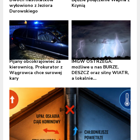
wyłowiono z Jeziora
Kcynią
Durowskiego
Pijany obcokrajowiec za
IMGW OSTRZEGA:
kierownicą. Prokurator z
możliwe u nas BURZE,
Wągrowca chce surowej
DESZCZ oraz silny WIATR,
kary
a lokalnie...