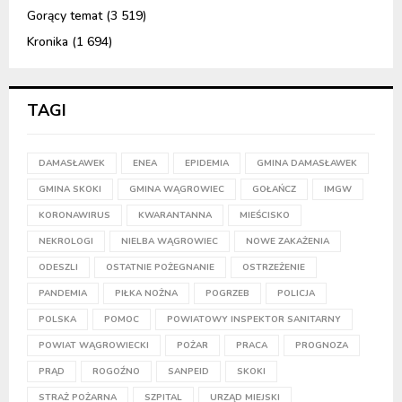
Gorący temat
(3 519)
Kronika
(1 694)
TAGI
DAMASŁAWEK
ENEA
EPIDEMIA
GMINA DAMASŁAWEK
GMINA SKOKI
GMINA WĄGROWIEC
GOŁAŃCZ
IMGW
KORONAWIRUS
KWARANTANNA
MIEŚCISKO
NEKROLOGI
NIELBA WĄGROWIEC
NOWE ZAKAŻENIA
ODESZLI
OSTATNIE POŻEGNANIE
OSTRZEŻENIE
PANDEMIA
PIŁKA NOŻNA
POGRZEB
POLICJA
POLSKA
POMOC
POWIATOWY INSPEKTOR SANITARNY
POWIAT WĄGROWIECKI
POŻAR
PRACA
PROGNOZA
PRĄD
ROGOŹNO
SANPEID
SKOKI
STRAŻ POŻARNA
SZPITAL
URZĄD MIEJSKI