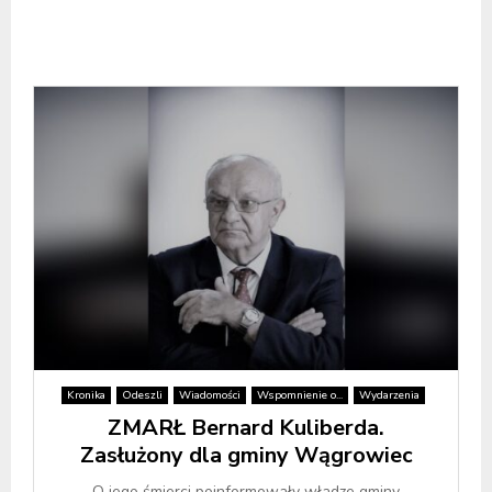
Kronika
Odeszli
Wiadomości
Wspomnienie o...
Wydarzenia
ZMARŁ Bernard Kuliberda.
Zasłużony dla gminy Wągrowiec
O jego śmierci poinformowały władze gminy