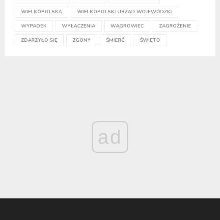
WIELKOPOLSKA
WIELKOPOLSKI URZĄD WOJEWÓDZKI
WYPADEK
WYŁĄCZENIA
WĄGROWIEC
ZAGROŻENIE
ZDARZYŁO SIĘ
ZGONY
ŚMIERĆ
ŚWIĘTO
ad