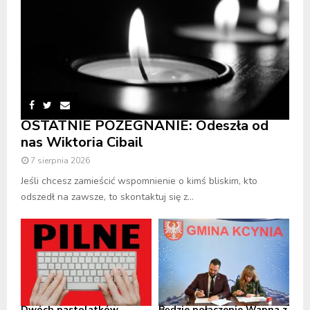
OSTATNIE POŻEGNANIE: Odeszła od
nas Wiktoria Cibail
7 sierpnia 2026
Jeśli chcesz zamieścić wspomnienie o kimś bliskim, kto
odszedł na zawsze, to skontaktuj się z...
Dwóch nastolatków
Będzie połączenie Wapna z