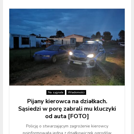
Na sygnale
Wiadomości
Pijany kierowca na działkach.
Sąsiedzi w porę zabrali mu kluczyki
od auta [FOTO]
Policję o stwarzającym zagrożenie kierowcy
poinformowała jedna z działkowiczek ogrodów