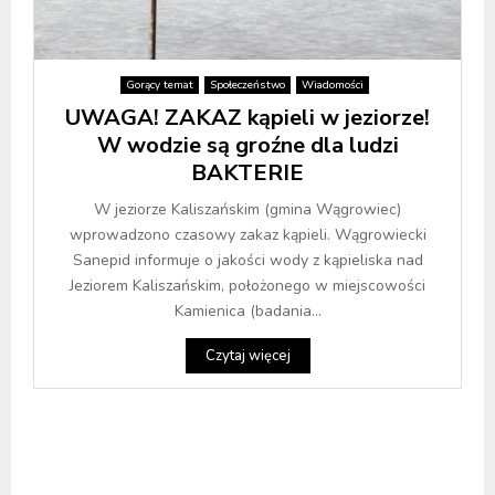
Gorący temat
Społeczeństwo
Wiadomości
UWAGA! ZAKAZ kąpieli w jeziorze!
W wodzie są groźne dla ludzi
BAKTERIE
W jeziorze Kaliszańskim (gmina Wągrowiec)
wprowadzono czasowy zakaz kąpieli. Wągrowiecki
Sanepid informuje o jakości wody z kąpieliska nad
Jeziorem Kaliszańskim, położonego w miejscowości
Kamienica (badania...
Czytaj więcej