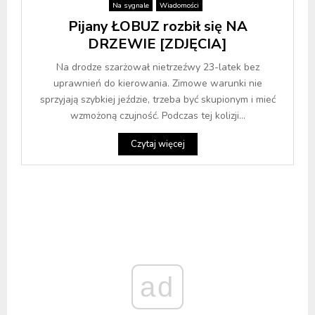
Na sygnale
Wiadomości
Pijany ŁOBUZ rozbił się NA
DRZEWIE [ZDJĘCIA]
Na drodze szarżował nietrzeźwy 23-latek bez
uprawnień do kierowania. Zimowe warunki nie
sprzyjają szybkiej jeździe, trzeba być skupionym i mieć
wzmożoną czujność. Podczas tej kolizji...
Czytaj więcej
ad