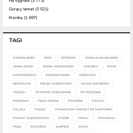
Na sygnale
(3 773)
Gorący temat
(3 521)
Kronika
(1 697)
TAGI
DAMASŁAWEK
ENEA
EPIDEMIA
GMINA DAMASŁAWEK
GMINA SKOKI
GMINA WĄGROWIEC
GOŁAŃCZ
IMGW
KORONAWIRUS
KWARANTANNA
MIEŚCISKO
NEKROLOGI
NIELBA WĄGROWIEC
NOWE ZAKAŻENIA
ODESZLI
OSTATNIE POŻEGNANIE
OSTRZEŻENIE
PANDEMIA
PIŁKA NOŻNA
POGRZEB
POLICJA
POLSKA
POMOC
POWIATOWY INSPEKTOR SANITARNY
POWIAT WĄGROWIECKI
POŻAR
PRACA
PROGNOZA
PRĄD
ROGOŹNO
SANPEID
SKOKI