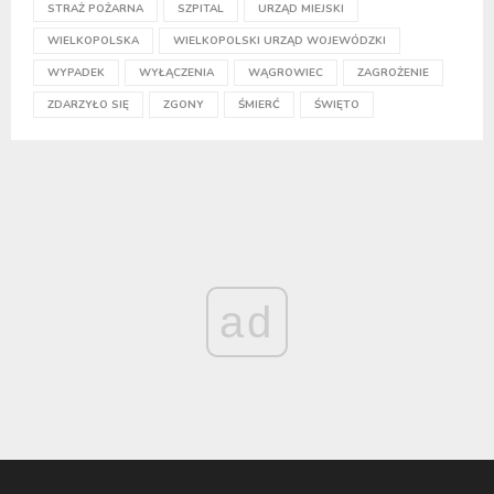
STRAŻ POŻARNA
SZPITAL
URZĄD MIEJSKI
WIELKOPOLSKA
WIELKOPOLSKI URZĄD WOJEWÓDZKI
WYPADEK
WYŁĄCZENIA
WĄGROWIEC
ZAGROŻENIE
ZDARZYŁO SIĘ
ZGONY
ŚMIERĆ
ŚWIĘTO
ad