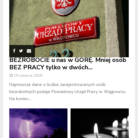
BEZROBOCIE u nas w GÓRĘ. Mniej osób
BEZ PRACY tylko w dwóch...
10 sierpnia 2026
Najnowsze dane o liczbie zarejestrowanych osób
bezrobotnych podaje Powiatowy Urząd Pracy w Wągrowcu.
Na koniec...