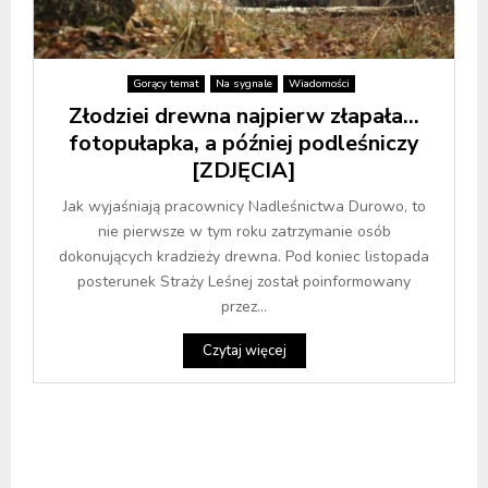
Gorący temat
Na sygnale
Wiadomości
Złodziei drewna najpierw złapała…
fotopułapka, a później podleśniczy
[ZDJĘCIA]
Jak wyjaśniają pracownicy Nadleśnictwa Durowo, to
nie pierwsze w tym roku zatrzymanie osób
dokonujących kradzieży drewna. Pod koniec listopada
posterunek Straży Leśnej został poinformowany
przez...
Czytaj więcej