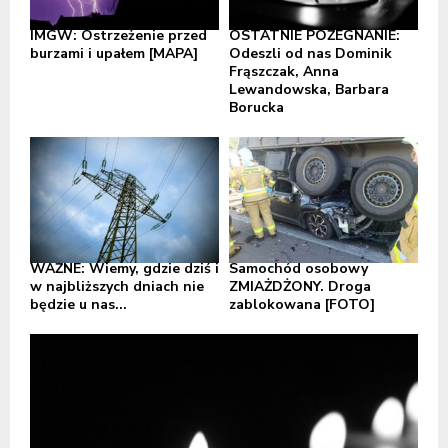
IMGW: Ostrzeżenie przed
OSTATNIE POŻEGNANIE:
burzami i upałem [MAPA]
Odeszli od nas Dominik
Frąszczak, Anna
Lewandowska, Barbara
Borucka
WAŻNE: Wiemy, gdzie dziś i
Samochód osobowy
w najbliższych dniach nie
ZMIAŻDŻONY. Droga
będzie u nas...
zablokowana [FOTO]