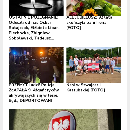
OSTATNIE POŻEGNANIE:
ALE JUBILEUSZ: 92 lata
Odeszli od nas Oskar
skończyła pani Irena
Ratajczak, Elżbieta Lipar-
[FOTO]
Piechocka, Zbigniew
Sobolewski, Tadeusz...
PRZEMYT ludzi! Policja
Nasi w Szwajcarii
ZŁAPAŁA 9. Afgańczyków
Kaszubskiej [FOTO]
ukrywających się w lesie.
Będą DEPORTOWANI