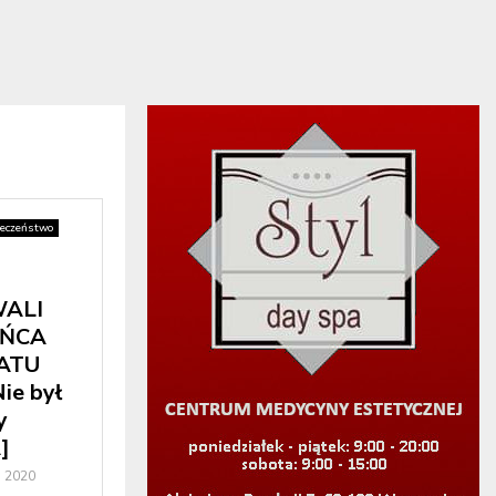
łeczeństwo
ALI
AŃCA
ATU
ie był
y
]
a 2020