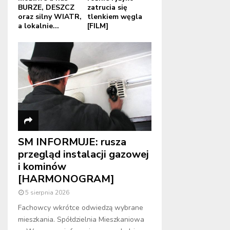
BURZE, DESZCZ
zatrucia się
oraz silny WIATR,
tlenkiem węgla
a lokalnie...
[FILM]
SM INFORMUJE: rusza
przegląd instalacji gazowej
i kominów
[HARMONOGRAM]
5 sierpnia 2026
Fachowcy wkrótce odwiedzą wybrane
mieszkania. Spółdzielnia Mieszkaniowa