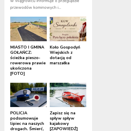
w Wągrowcu informuje o przeglądzie
przewodów kominowych i...
MIASTO I GMINA
Koło Gospodyń
GOŁAŃCZ:
Wiejskich z
ścieżka pieszo-
dotacją od
rowerowa prawie
marszałka
ukończona
[FOTO]
POLICJA
Zapisz się na
podsumowuje
spływ spływ
lipiec na naszych
kajakowy
drogach. Śmierć,
[ZAPOWIEDŹ]