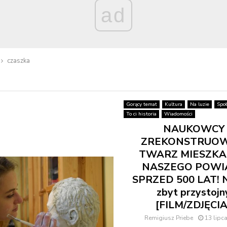
ad
czaszka
Gorący temat
Kultura
Na luzie
Spo
To ci historia
Wiadomości
NAUKOWCY
ZREKONSTRUOW
TWARZ MIESZK
NASZEGO POWI
SPRZED 500 LAT! N
zbyt przystojn
[FILM/ZDJĘCIA
Remigiusz Priebe
13 lipc