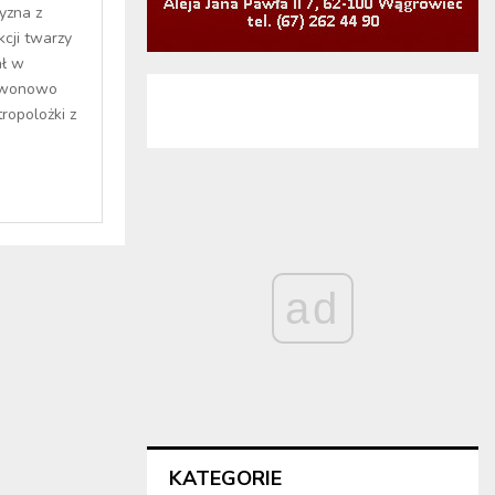
yzna z
cji twarzy
ał w
Dzwonowo
ropolożki z
ad
KATEGORIE