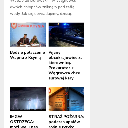
W Jeziorze Durowskim w Wągrowcu
dwóch chłopców zniknęło pod taflą
wody. Jak się dowiadujemy, dzisiaj,...
Będzie połączenie
Pijany
Wapna z Kcynią
obcokrajowiec za
kierownicą.
Prokurator z
Wągrowca chce
surowej kary
IMGW
STRAŻ POŻARNA:
OSTRZEGA:
podczas upałów
możliwe u nas
rośnie ryzyko