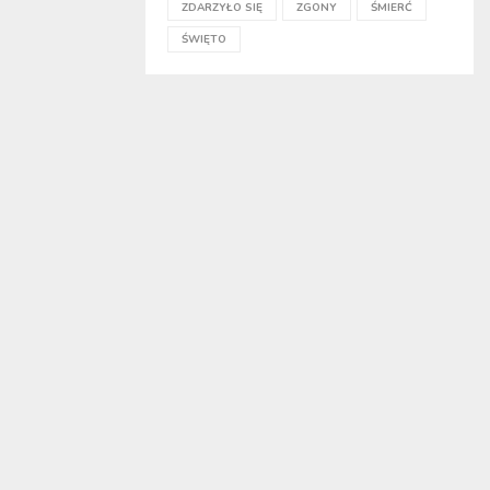
ZDARZYŁO SIĘ
ZGONY
ŚMIERĆ
ŚWIĘTO