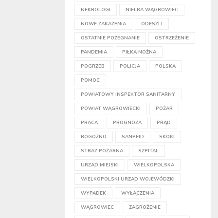
NEKROLOGI
NIELBA WĄGROWIEC
NOWE ZAKAŻENIA
ODESZLI
OSTATNIE POŻEGNANIE
OSTRZEŻENIE
PANDEMIA
PIŁKA NOŻNA
POGRZEB
POLICJA
POLSKA
POMOC
POWIATOWY INSPEKTOR SANITARNY
POWIAT WĄGROWIECKI
POŻAR
PRACA
PROGNOZA
PRĄD
ROGOŹNO
SANPEID
SKOKI
STRAŻ POŻARNA
SZPITAL
URZĄD MIEJSKI
WIELKOPOLSKA
WIELKOPOLSKI URZĄD WOJEWÓDZKI
WYPADEK
WYŁĄCZENIA
WĄGROWIEC
ZAGROŻENIE