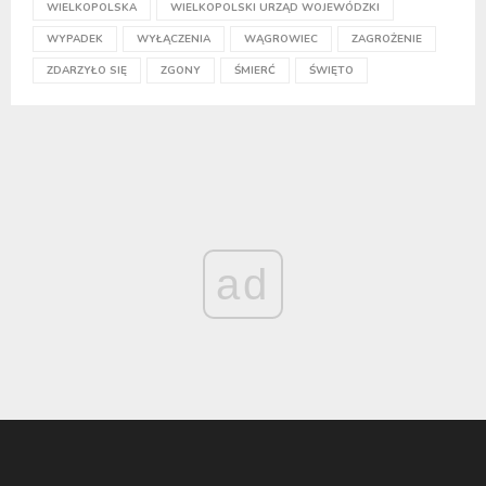
WIELKOPOLSKA
WIELKOPOLSKI URZĄD WOJEWÓDZKI
WYPADEK
WYŁĄCZENIA
WĄGROWIEC
ZAGROŻENIE
ZDARZYŁO SIĘ
ZGONY
ŚMIERĆ
ŚWIĘTO
ad