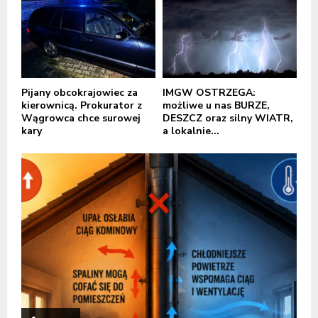
Pijany obcokrajowiec za
IMGW OSTRZEGA:
kierownicą. Prokurator z
możliwe u nas BURZE,
Wągrowca chce surowej
DESZCZ oraz silny WIATR,
kary
a lokalnie...