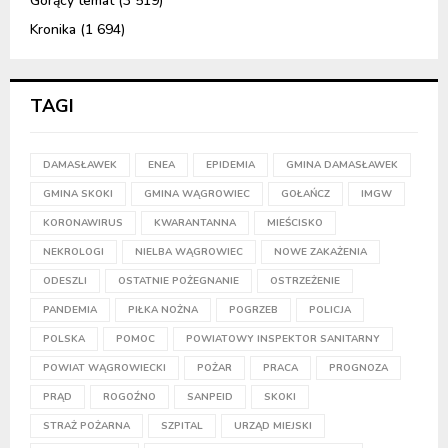
Gorący temat
(3 519)
Kronika
(1 694)
TAGI
DAMASŁAWEK
ENEA
EPIDEMIA
GMINA DAMASŁAWEK
GMINA SKOKI
GMINA WĄGROWIEC
GOŁAŃCZ
IMGW
KORONAWIRUS
KWARANTANNA
MIEŚCISKO
NEKROLOGI
NIELBA WĄGROWIEC
NOWE ZAKAŻENIA
ODESZLI
OSTATNIE POŻEGNANIE
OSTRZEŻENIE
PANDEMIA
PIŁKA NOŻNA
POGRZEB
POLICJA
POLSKA
POMOC
POWIATOWY INSPEKTOR SANITARNY
POWIAT WĄGROWIECKI
POŻAR
PRACA
PROGNOZA
PRĄD
ROGOŹNO
SANPEID
SKOKI
STRAŻ POŻARNA
SZPITAL
URZĄD MIEJSKI