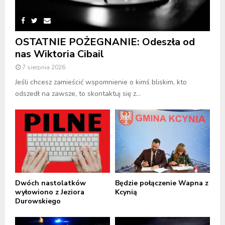
OSTATNIE POŻEGNANIE: Odeszła od
nas Wiktoria Cibail
7 sierpnia 2026
Jeśli chcesz zamieścić wspomnienie o kimś bliskim, kto
odszedł na zawsze, to skontaktuj się z...
Dwóch nastolatków
Będzie połączenie Wapna z
wyłowiono z Jeziora
Kcynią
Durowskiego