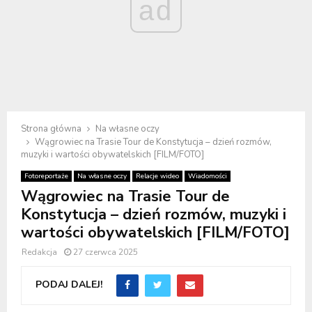
ad
Strona główna
Na własne oczy
Wągrowiec na Trasie Tour de Konstytucja – dzień rozmów,
muzyki i wartości obywatelskich [FILM/FOTO]
Fotoreportaże
Na własne oczy
Relacje wideo
Wiadomości
Wągrowiec na Trasie Tour de
Konstytucja – dzień rozmów, muzyki i
wartości obywatelskich [FILM/FOTO]
Redakcja
27 czerwca 2025
PODAJ DALEJ!