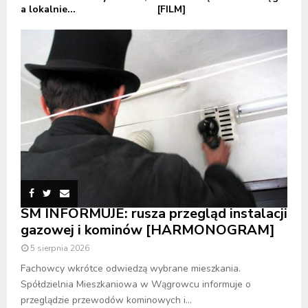
a lokalnie...
[FILM]
SM INFORMUJE: rusza przegląd instalacji
gazowej i kominów [HARMONOGRAM]
5 sierpnia 2026
Fachowcy wkrótce odwiedzą wybrane mieszkania.
Spółdzielnia Mieszkaniowa w Wągrowcu informuje o
przeglądzie przewodów kominowych i...