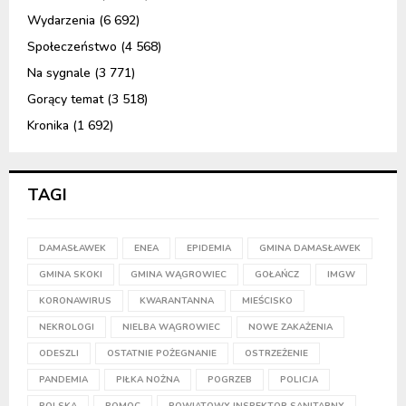
Wydarzenia
(6 692)
Społeczeństwo
(4 568)
Na sygnale
(3 771)
Gorący temat
(3 518)
Kronika
(1 692)
TAGI
DAMASŁAWEK
ENEA
EPIDEMIA
GMINA DAMASŁAWEK
GMINA SKOKI
GMINA WĄGROWIEC
GOŁAŃCZ
IMGW
KORONAWIRUS
KWARANTANNA
MIEŚCISKO
NEKROLOGI
NIELBA WĄGROWIEC
NOWE ZAKAŻENIA
ODESZLI
OSTATNIE POŻEGNANIE
OSTRZEŻENIE
PANDEMIA
PIŁKA NOŻNA
POGRZEB
POLICJA
POLSKA
POMOC
POWIATOWY INSPEKTOR SANITARNY