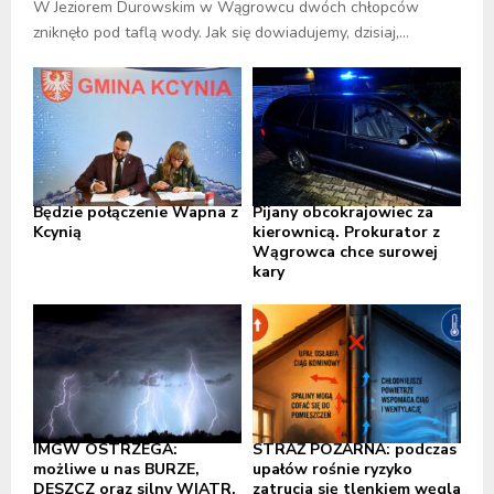
W Jeziorem Durowskim w Wągrowcu dwóch chłopców
zniknęło pod taflą wody. Jak się dowiadujemy, dzisiaj,...
Będzie połączenie Wapna z
Pijany obcokrajowiec za
Kcynią
kierownicą. Prokurator z
Wągrowca chce surowej
kary
IMGW OSTRZEGA:
STRAŻ POŻARNA: podczas
możliwe u nas BURZE,
upałów rośnie ryzyko
DESZCZ oraz silny WIATR,
zatrucia się tlenkiem węgla