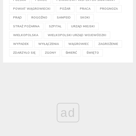
POWIAT WĄGROWIECKI
POŻAR
PRACA
PROGNOZA
PRĄD
ROGOŹNO
SANPEID
SKOKI
STRAŻ POŻARNA
SZPITAL
URZĄD MIEJSKI
WIELKOPOLSKA
WIELKOPOLSKI URZĄD WOJEWÓDZKI
WYPADEK
WYŁĄCZENIA
WĄGROWIEC
ZAGROŻENIE
ZDARZYŁO SIĘ
ZGONY
ŚMIERĆ
ŚWIĘTO
ad