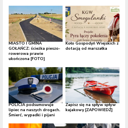
MIASTO I GMINA
Koło Gospodyń Wiejskich z
GOŁAŃCZ: ścieżka pieszo-
dotacją od marszałka
rowerowa prawie
ukończona [FOTO]
POLICJA podsumowuje
Zapisz się na spływ spływ
lipiec na naszych drogach.
kajakowy [ZAPOWIEDŹ]
Śmierć, wypadki i pijani