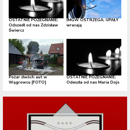
OSTATNIE POŻEGNANIE:
IMGW OSTRZEGA: UPAŁY
Odszedł od nas Zdzisław
wracają
Świercz
Pożar dwóch aut w
OSTATNIE POŻEGNANIE:
Wągrowcu [FOTO]
Odeszła od nas Maria Dojs