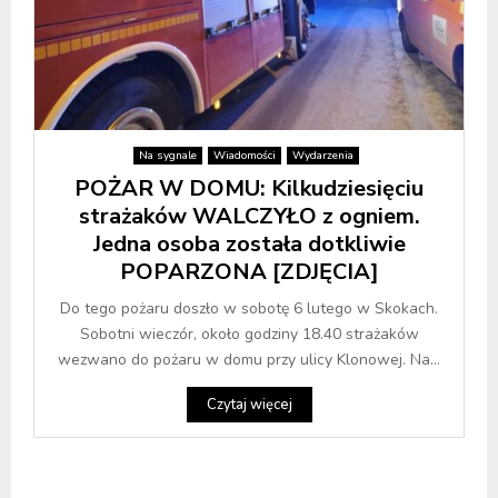
Na sygnale
Wiadomości
Wydarzenia
POŻAR W DOMU: Kilkudziesięciu
strażaków WALCZYŁO z ogniem.
Jedna osoba została dotkliwie
POPARZONA [ZDJĘCIA]
Do tego pożaru doszło w sobotę 6 lutego w Skokach.
Sobotni wieczór, około godziny 18.40 strażaków
wezwano do pożaru w domu przy ulicy Klonowej. Na...
Czytaj więcej