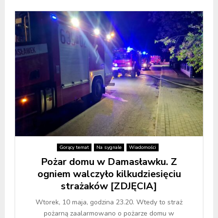
Gorący temat
Na sygnale
Wiadomości
Pożar domu w Damasławku. Z
ogniem walczyło kilkudziesięciu
strażaków [ZDJĘCIA]
Wtorek, 10 maja, godzina 23.20. Wtedy to straż
pożarną zaalarmowano o pożarze domu w