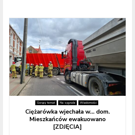
Gorący temat
Na sygnale
Wiadomości
Ciężarówka wjechała w… dom.
Mieszkańców ewakuowano
[ZDJĘCIA]