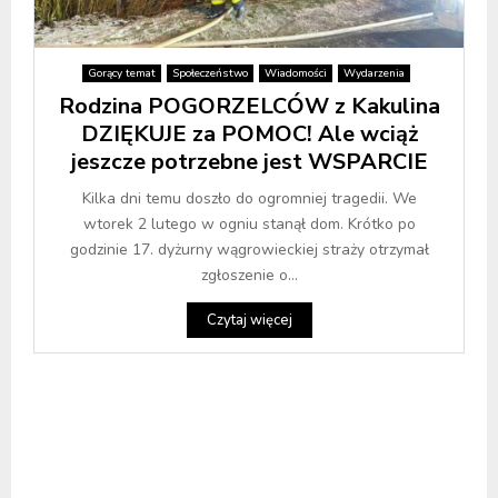
Gorący temat
Społeczeństwo
Wiadomości
Wydarzenia
Rodzina POGORZELCÓW z Kakulina
DZIĘKUJE za POMOC! Ale wciąż
jeszcze potrzebne jest WSPARCIE
Kilka dni temu doszło do ogromniej tragedii. We
wtorek 2 lutego w ogniu stanął dom. Krótko po
godzinie 17. dyżurny wągrowieckiej straży otrzymał
zgłoszenie o...
Czytaj więcej