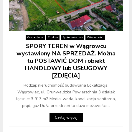
Gospodarka
Prodom
Społeczeństwo
Wiadomości
SPORY TEREN w Wągrowcu
wystawiony NA SPRZEDAŻ. Można
tu POSTAWIĆ DOM i obiekt
HANDLOWY lub USŁUGOWY
[ZDJĘCIA]
Rodzaj: nieruchomość budowlana Lokalizacja:
Wągrowiec, ul. Grunwaldzka Powierzchnia 3 działek
łącznie: 3 913 m2 Media: woda, kanalizacja sanitarna,
prąd, gaz Duża przestrzeń to dużo możliwości....
Czytaj więcej