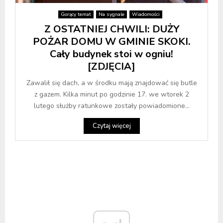
Gorący temat
Na sygnale
Wiadomości
Z OSTATNIEJ CHWILI: DUŻY
POŻAR DOMU W GMINIE SKOKI.
Cały budynek stoi w ogniu!
[ZDJĘCIA]
Zawalił się dach, a w środku mają znajdować się butle
z gazem. Kilka minut po godzinie 17. we wtorek 2
lutego służby ratunkowe zostały powiadomione...
Czytaj więcej