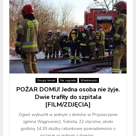
Gorący temat
Na sygnale
Wiadomości
POŻAR DOMU! Jedna osoba nie żyje.
Dwie trafiły do szpitala
[FILM/ZDJĘCIA]
Ogień wybuchł w jednym z domów w Przysieczynie
(gmina Wągrowiec). Sobota, 22 stycznia, około
godziny 14.30 służby ratunkowe powiadomiono o
pożarze w jednym z domów...