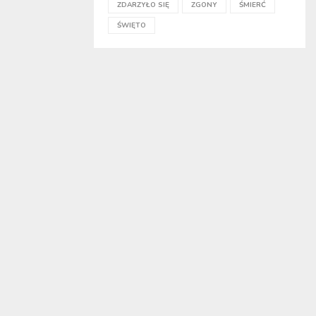
ZDARZYŁO SIĘ
ZGONY
ŚMIERĆ
ŚWIĘTO