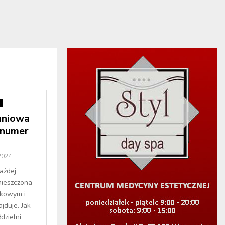
i
aniowa
 numer
2024
ażdej
mieszczona
dkowym i
ajduje. Jak
dzielni