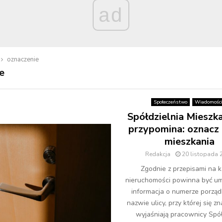
ad
oznaczenie
e
Społeczeństwo
Wiadomośc
Spółdzielnia Mieszk
przypomina: oznacz
mieszkania
Redakcja
20 listopada 
Zgodnie z przepisami na k
nieruchomości powinna być u
informacja o numerze porzą
nazwie ulicy, przy której się zn
wyjaśniają pracownicy Spół