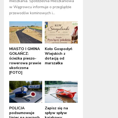
mieszkania. Spółdzielnia Mieszkaniowa
w Wągrowcu informuje o przeglądzie
przewodów kominowych i...
MIASTO I GMINA
Koło Gospodyń
GOŁAŃCZ:
Wiejskich z
ścieżka pieszo-
dotacją od
rowerowa prawie
marszałka
ukończona
[FOTO]
POLICJA
Zapisz się na
podsumowuje
spływ spływ
lipiec na naszych
kajakowy