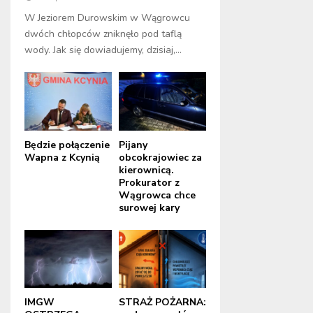
W Jeziorem Durowskim w Wągrowcu
dwóch chłopców zniknęło pod taflą
wody. Jak się dowiadujemy, dzisiaj,...
Będzie połączenie
Pijany
Wapna z Kcynią
obcokrajowiec za
kierownicą.
Prokurator z
Wągrowca chce
surowej kary
IMGW
STRAŻ POŻARNA: