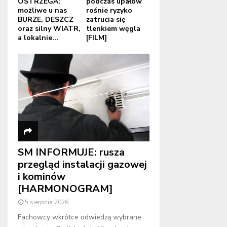
OSTRZEGA:
podczas upałów
możliwe u nas
rośnie ryzyko
BURZE, DESZCZ
zatrucia się
oraz silny WIATR,
tlenkiem węgla
a lokalnie...
[FILM]
SM INFORMUJE: rusza
przegląd instalacji gazowej
i kominów
[HARMONOGRAM]
5 sierpnia 2026
Fachowcy wkrótce odwiedzą wybrane