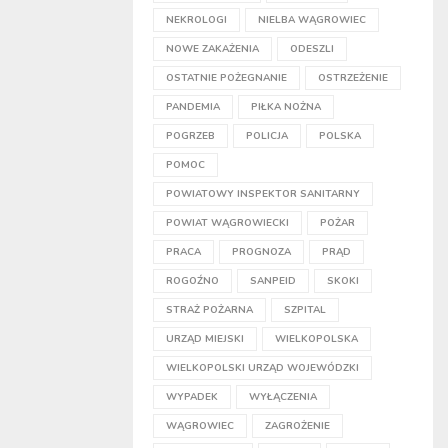
NEKROLOGI
NIELBA WĄGROWIEC
NOWE ZAKAŻENIA
ODESZLI
OSTATNIE POŻEGNANIE
OSTRZEŻENIE
PANDEMIA
PIŁKA NOŻNA
POGRZEB
POLICJA
POLSKA
POMOC
POWIATOWY INSPEKTOR SANITARNY
POWIAT WĄGROWIECKI
POŻAR
PRACA
PROGNOZA
PRĄD
ROGOŹNO
SANPEID
SKOKI
STRAŻ POŻARNA
SZPITAL
URZĄD MIEJSKI
WIELKOPOLSKA
WIELKOPOLSKI URZĄD WOJEWÓDZKI
WYPADEK
WYŁĄCZENIA
WĄGROWIEC
ZAGROŻENIE