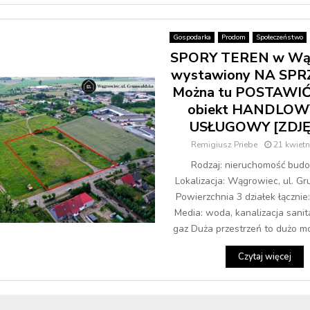
Gospodarka
Prodom
Społeczeństwo
SPORY TEREN w Wą
wystawiony NA SPR
Można tu POSTAWIĆ
obiekt HANDLOWY
USŁUGOWY [ZDJĘ
Remigiusz Priebe
21 kwietn
Rodzaj: nieruchomość bud
Lokalizacja: Wągrowiec, ul. G
Powierzchnia 3 działek łącznie
Media: woda, kanalizacja sanit
gaz Duża przestrzeń to dużo moż
Czytaj więcej