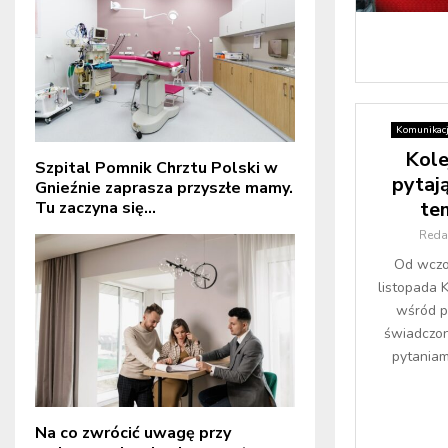
Komunikac
Kole
Szpital Pomnik Chrztu Polski w
pytają
Gnieźnie zaprasza przyszłe mamy.
te
Tu zaczyna się...
Reda
Od wczor
listopada K
wśród p
świadczon
pytaniami
Na co zwrócić uwagę przy