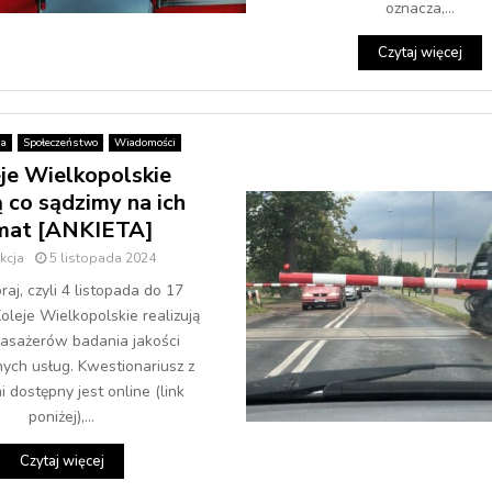
oznacza,...
Czytaj więcej
ja
Społeczeństwo
Wiadomości
je Wielkopolskie
 co sądzimy na ich
mat [ANKIETA]
kcja
5 listopada 2024
aj, czyli 4 listopada do 17
oleje Wielkopolskie realizują
asażerów badania jakości
ych usług. Kwestionariusz z
 dostępny jest online (link
poniżej),...
Czytaj więcej