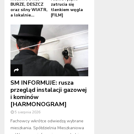
BURZE, DESZCZ
zatrucia się
oraz silny WIATR,
tlenkiem węgla
a lokalnie...
[FILM]
SM INFORMUJE: rusza
przegląd instalacji gazowej
i kominów
[HARMONOGRAM]
5 sierpnia 2026
Fachowcy wkrótce odwiedzą wybrane
mieszkania. Spółdzielnia Mieszkaniowa