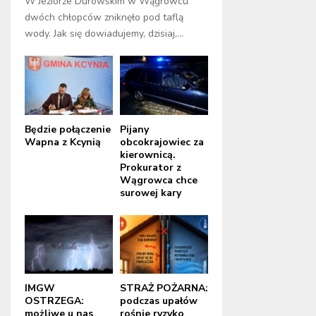
W Jeziorze Durowskim w Wągrowcu
dwóch chłopców zniknęło pod taflą
wody. Jak się dowiadujemy, dzisiaj,...
Będzie połączenie
Pijany
Wapna z Kcynią
obcokrajowiec za
kierownicą.
Prokurator z
Wągrowca chce
surowej kary
IMGW
STRAŻ POŻARNA:
OSTRZEGA:
podczas upałów
możliwe u nas
rośnie ryzyko