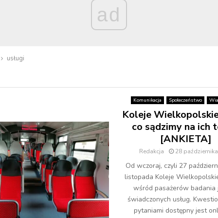
ad
usługi
Komunikacja
Społeczeństwo
Wia
Koleje Wielkopolskie
co sądzimy na ich 
[ANKIETA]
Redakcja
28 październik
Od wczoraj, czyli 27 paździer
listopada Koleje Wielkopolskie
wśród pasażerów badania 
świadczonych usług. Kwestio
pytaniami dostępny jest onl