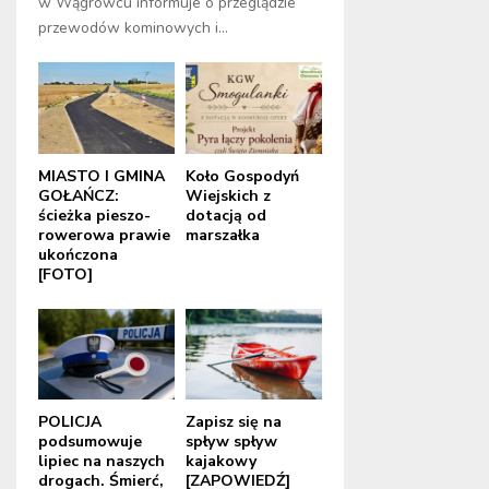
w Wągrowcu informuje o przeglądzie
przewodów kominowych i...
MIASTO I GMINA
Koło Gospodyń
GOŁAŃCZ:
Wiejskich z
ścieżka pieszo-
dotacją od
rowerowa prawie
marszałka
ukończona
[FOTO]
POLICJA
Zapisz się na
podsumowuje
spływ spływ
lipiec na naszych
kajakowy
drogach. Śmierć,
[ZAPOWIEDŹ]