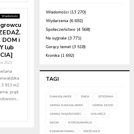
Wiadomości
(13 270)
Wiadomości
Wydarzenia
(6 692)
growcu
Społeczeństwo
(4 568)
ZEDAŻ.
Na sygnale
(3 771)
 DOM i
 lub
Gorący temat
(3 518)
CIA]
Kronika
(1 692)
ia 2021
owlana
runwaldzka
TAGI
: 3 913 m2
arna, prąd,
DAMASŁAWEK
ENEA
EPIDEMIA
liwości....
GMINA DAMASŁAWEK
GMINA SKOKI
GMINA WĄGROWIEC
GOŁAŃCZ
IMGW
KORONAWIRUS
KWARANTANNA
MIEŚCISKO