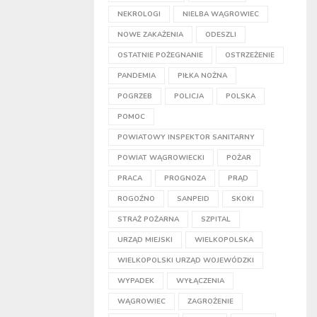
NEKROLOGI
NIELBA WĄGROWIEC
NOWE ZAKAŻENIA
ODESZLI
OSTATNIE POŻEGNANIE
OSTRZEŻENIE
PANDEMIA
PIŁKA NOŻNA
POGRZEB
POLICJA
POLSKA
POMOC
POWIATOWY INSPEKTOR SANITARNY
POWIAT WĄGROWIECKI
POŻAR
PRACA
PROGNOZA
PRĄD
ROGOŹNO
SANPEID
SKOKI
STRAŻ POŻARNA
SZPITAL
URZĄD MIEJSKI
WIELKOPOLSKA
WIELKOPOLSKI URZĄD WOJEWÓDZKI
WYPADEK
WYŁĄCZENIA
WĄGROWIEC
ZAGROŻENIE