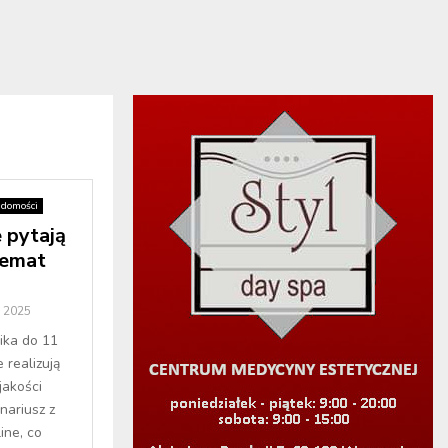
domości
 pytają
temat
a 2025
nika do 11
 realizują
jakości
nariusz z
ine, co