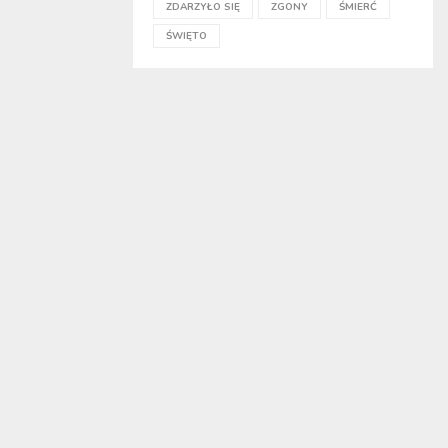
ZDARZYŁO SIĘ
ZGONY
ŚMIERĆ
ŚWIĘTO