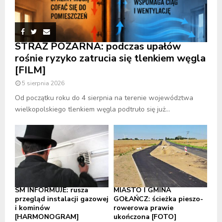
STRAŻ POŻARNA: podczas upałów
rośnie ryzyko zatrucia się tlenkiem węgla
[FILM]
5 sierpnia 2026
Od początku roku do 4 sierpnia na terenie województwa
wielkopolskiego tlenkiem węgla podtruło się już...
SM INFORMUJE: rusza
MIASTO I GMINA
przegląd instalacji gazowej
GOŁAŃCZ: ścieżka pieszo-
i kominów
rowerowa prawie
[HARMONOGRAM]
ukończona [FOTO]