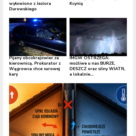
wyłowiono z Jeziora
Kcynią
Durowskiego
Pijany obcokrajowiec za
IMGW OSTRZEGA:
kierownicą. Prokurator z
możliwe u nas BURZE,
Wągrowca chce surowej
DESZCZ oraz silny WIATR,
kary
a lokalnie...