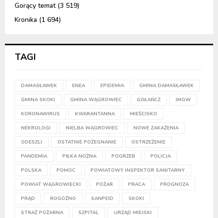
Gorący temat
(3 519)
Kronika
(1 694)
TAGI
DAMASŁAWEK
ENEA
EPIDEMIA
GMINA DAMASŁAWEK
GMINA SKOKI
GMINA WĄGROWIEC
GOŁAŃCZ
IMGW
KORONAWIRUS
KWARANTANNA
MIEŚCISKO
NEKROLOGI
NIELBA WĄGROWIEC
NOWE ZAKAŻENIA
ODESZLI
OSTATNIE POŻEGNANIE
OSTRZEŻENIE
PANDEMIA
PIŁKA NOŻNA
POGRZEB
POLICJA
POLSKA
POMOC
POWIATOWY INSPEKTOR SANITARNY
POWIAT WĄGROWIECKI
POŻAR
PRACA
PROGNOZA
PRĄD
ROGOŹNO
SANPEID
SKOKI
STRAŻ POŻARNA
SZPITAL
URZĄD MIEJSKI