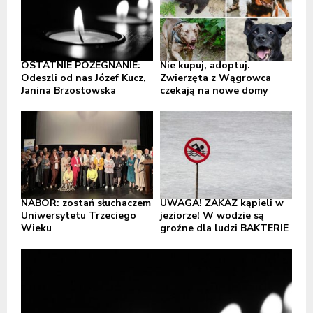
OSTATNIE POŻEGNANIE:
Nie kupuj, adoptuj.
Odeszli od nas Józef Kucz,
Zwierzęta z Wągrowca
Janina Brzostowska
czekają na nowe domy
NABÓR: zostań słuchaczem
UWAGA! ZAKAZ kąpieli w
Uniwersytetu Trzeciego
jeziorze! W wodzie są
Wieku
groźne dla ludzi BAKTERIE