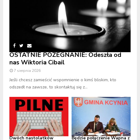
OSTATNIE POŻEGNANIE: Odeszła od
nas Wiktoria Cibail
7 sierpnia 2026
Jeśli chcesz zamieścić wspomnienie o kimś bliskim, kto
odszedł na zawsze, to skontaktuj się z...
Dwóch nastolatków
Będzie połączenie Wapna z