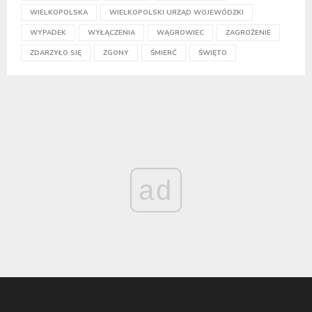
WIELKOPOLSKA
WIELKOPOLSKI URZĄD WOJEWÓDZKI
WYPADEK
WYŁĄCZENIA
WĄGROWIEC
ZAGROŻENIE
ZDARZYŁO SIĘ
ZGONY
ŚMIERĆ
ŚWIĘTO
ad