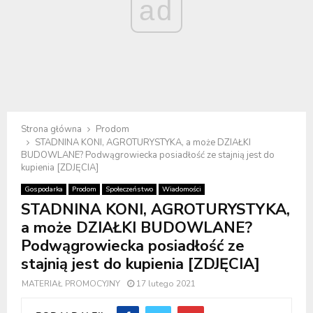
ad
Strona główna
Prodom
STADNINA KONI, AGROTURYSTYKA, a może DZIAŁKI
BUDOWLANE? Podwągrowiecka posiadłość ze stajnią jest do
kupienia [ZDJĘCIA]
Gospodarka
Prodom
Społeczeństwo
Wiadomości
STADNINA KONI, AGROTURYSTYKA,
a może DZIAŁKI BUDOWLANE?
Podwągrowiecka posiadłość ze
stajnią jest do kupienia [ZDJĘCIA]
MATERIAŁ PROMOCYJNY
17 lutego 2021