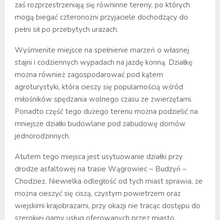
zaś rozprzestrzeniają się równinne tereny, po których
mogą biegać czteronożni przyjaciele dochodzący do
pełni sił po przebytych urazach.
Wyśmienite miejsce na spełnienie marzeń o własnej
stajni i codziennych wypadach na jazdę konną. Działkę
można również zagospodarować pod kątem
agroturystyki, która cieszy się popularnością wśród
miłośników spędzania wolnego czasu ze zwierzętami.
Ponadto część tego dużego terenu można podzielić na
mniejsze działki budowlane pod zabudowę domów
jednorodzinnych.
Atutem tego miejsca jest usytuowanie działki przy
drodze asfaltowej na trasie Wągrowiec – Budzyń –
Chodzież. Niewielka odległość od tych miast sprawia, że
można cieszyć się ciszą, czystym powietrzem oraz
wiejskimi krajobrazami, przy okazji nie tracąc dostępu do
szerokiej gamy usług oferowanych przez miasto.