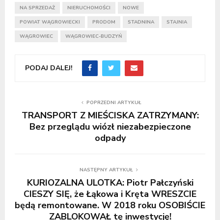
NA SPRZEDAŻ
NIERUCHOMOŚCI
NOWE
POWIAT WĄGROWIECKI
PRODOM
STADNINA
STAJNIA
WĄGROWIEC
WĄGROWIEC-BUDZYŃ
PODAJ DALEJ!
POPRZEDNI ARTYKUŁ
TRANSPORT Z MIEŚCISKA ZATRZYMANY:
Bez przeglądu wiózł niezabezpieczone
odpady
NASTĘPNY ARTYKUŁ
KURIOZALNA ULOTKA: Piotr Pałczyński
CIESZY SIĘ, że Łąkowa i Kręta WRESZCIE
będą remontowane. W 2018 roku OSOBIŚCIE
ZABLOKOWAŁ tę inwestycję!