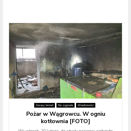
Gorący temat
Na sygnale
Wiadomości
Pożar w Wągrowcu. W ogniu
kotłownia [FOTO]
We wtorek, 20 lutego, do straży pożarnej wpłynęło