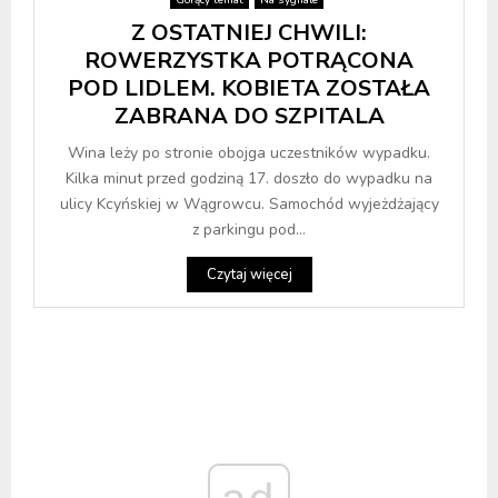
Z OSTATNIEJ CHWILI:
ROWERZYSTKA POTRĄCONA
POD LIDLEM. KOBIETA ZOSTAŁA
ZABRANA DO SZPITALA
Wina leży po stronie obojga uczestników wypadku.
Kilka minut przed godziną 17. doszło do wypadku na
ulicy Kcyńskiej w Wągrowcu. Samochód wyjeżdżający
z parkingu pod...
Czytaj więcej