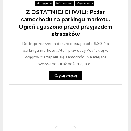
Na sygnale
Wiadomości
Wydarzenia
Z OSTATNIEJ CHWILI: Pożar
samochodu na parkingu marketu.
Ogień ugaszono przed przyjazdem
strażaków
Do tego zdarzenia doszło dzisiaj około 9.30. Na
parkingu marketu „Aldi” przy ulicy Kcyńskiej w
Wągrowcu zapalił się samochód. Na miejsce
wezwano straż pożarną, ale...
Czytaj więcej