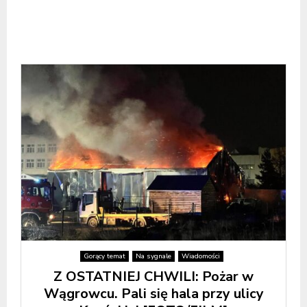
Gorący temat
Na sygnale
Wiadomości
Z OSTATNIEJ CHWILI: Pożar w
Wągrowcu. Pali się hala przy ulicy