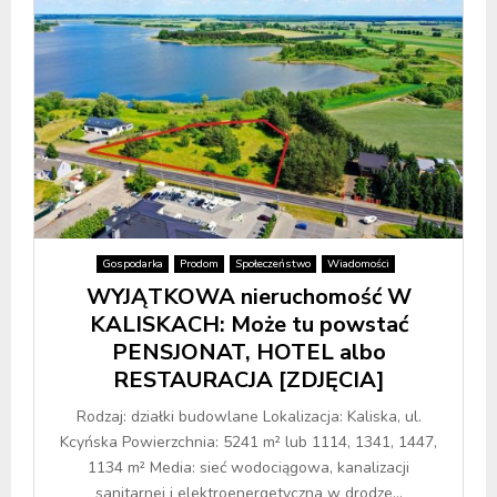
Gospodarka
Prodom
Społeczeństwo
Wiadomości
WYJĄTKOWA nieruchomość W
KALISKACH: Może tu powstać
PENSJONAT, HOTEL albo
RESTAURACJA [ZDJĘCIA]
Rodzaj: działki budowlane Lokalizacja: Kaliska, ul.
Kcyńska Powierzchnia: 5241 m² lub 1114, 1341, 1447,
1134 m² Media: sieć wodociągowa, kanalizacji
sanitarnej i elektroenergetyczna w drodze...