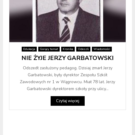
Edukacja
Gorący temat
Kronika
Odeszli
Wiadomości
NIE ŻYJE JERZY GARBATOWSKI
Odszedł zasłużony pedagog. Dzisiaj zmarł Jerzy
Garbatowski, były dyrektor Zespołu Szkół
Zawodowych nr 1 w Wągrowcu. Miał 78 lat. Jerzy
Garbatowski dyrektorem szkoły przy ulicy...
Czytaj więcej