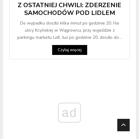
Z OSTATNIEJ CHWILI: ZDERZENIE
SAMOCHODÓW POD LIDLEM
Do wypadku doszło kilka minut po godzinie 20. Na
ulicy Kcyńskiej w Wągrowcu, przy wyjeździe z
parkingu marketu Lidl, tuż po godzinie 20. doszło do...
Czytaj więcej
ad