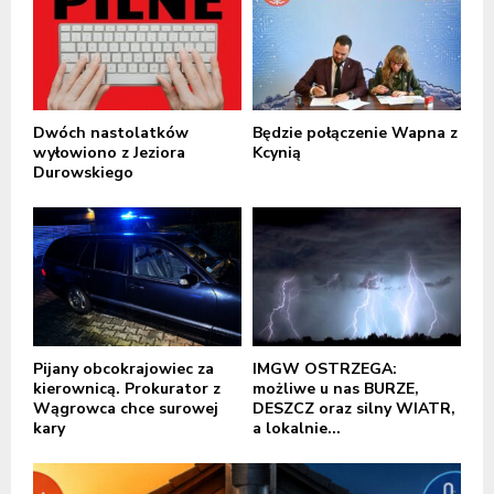
Dwóch nastolatków
Będzie połączenie Wapna z
wyłowiono z Jeziora
Kcynią
Durowskiego
Pijany obcokrajowiec za
IMGW OSTRZEGA:
kierownicą. Prokurator z
możliwe u nas BURZE,
Wągrowca chce surowej
DESZCZ oraz silny WIATR,
kary
a lokalnie...