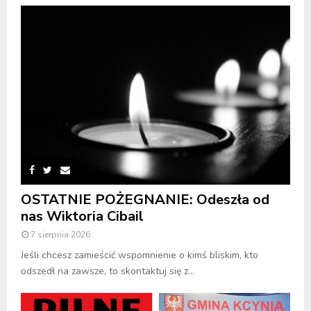
OSTATNIE POŻEGNANIE: Odeszła od
nas Wiktoria Cibail
7 sierpnia 2026
Jeśli chcesz zamieścić wspomnienie o kimś bliskim, kto
odszedł na zawsze, to skontaktuj się z...