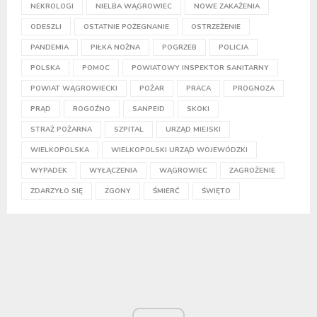
NEKROLOGI
NIELBA WĄGROWIEC
NOWE ZAKAŻENIA
ODESZLI
OSTATNIE POŻEGNANIE
OSTRZEŻENIE
PANDEMIA
PIŁKA NOŻNA
POGRZEB
POLICJA
POLSKA
POMOC
POWIATOWY INSPEKTOR SANITARNY
POWIAT WĄGROWIECKI
POŻAR
PRACA
PROGNOZA
PRĄD
ROGOŹNO
SANPEID
SKOKI
STRAŻ POŻARNA
SZPITAL
URZĄD MIEJSKI
WIELKOPOLSKA
WIELKOPOLSKI URZĄD WOJEWÓDZKI
WYPADEK
WYŁĄCZENIA
WĄGROWIEC
ZAGROŻENIE
ZDARZYŁO SIĘ
ZGONY
ŚMIERĆ
ŚWIĘTO