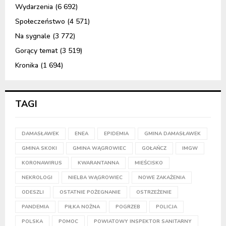
Wydarzenia
(6 692)
Społeczeństwo
(4 571)
Na sygnale
(3 772)
Gorący temat
(3 519)
Kronika
(1 694)
TAGI
DAMASŁAWEK
ENEA
EPIDEMIA
GMINA DAMASŁAWEK
GMINA SKOKI
GMINA WĄGROWIEC
GOŁAŃCZ
IMGW
KORONAWIRUS
KWARANTANNA
MIEŚCISKO
NEKROLOGI
NIELBA WĄGROWIEC
NOWE ZAKAŻENIA
ODESZLI
OSTATNIE POŻEGNANIE
OSTRZEŻENIE
PANDEMIA
PIŁKA NOŻNA
POGRZEB
POLICJA
POLSKA
POMOC
POWIATOWY INSPEKTOR SANITARNY