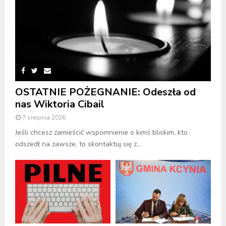
OSTATNIE POŻEGNANIE: Odeszła od
nas Wiktoria Cibail
7 sierpnia 2026
Jeśli chcesz zamieścić wspomnienie o kimś bliskim, kto
odszedł na zawsze, to skontaktuj się z...