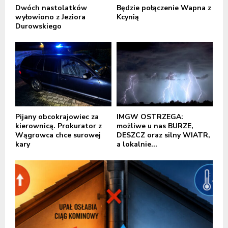
Dwóch nastolatków
Będzie połączenie Wapna z
wyłowiono z Jeziora
Kcynią
Durowskiego
Pijany obcokrajowiec za
IMGW OSTRZEGA:
kierownicą. Prokurator z
możliwe u nas BURZE,
Wągrowca chce surowej
DESZCZ oraz silny WIATR,
kary
a lokalnie...