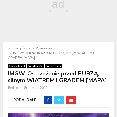
ad
Strona główna
Wiadomości
IMGW: Ostrzeżenie przed BURZĄ, silnym WIATREM i
GRADEM [MAPA]
Gorący temat
Wiadomości
Wydarzenia
IMGW: Ostrzeżenie przed BURZĄ,
silnym WIATREM i GRADEM [MAPA]
Redakcja
11 maja 2026
PODAJ DALEJ!