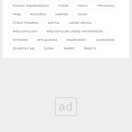
POWIAT WĄGROWIECKI
POŻAR
PRACA
PROGNOZA
PRĄD
ROGOŹNO
SANPEID
SKOKI
STRAŻ POŻARNA
SZPITAL
URZĄD MIEJSKI
WIELKOPOLSKA
WIELKOPOLSKI URZĄD WOJEWÓDZKI
WYPADEK
WYŁĄCZENIA
WĄGROWIEC
ZAGROŻENIE
ZDARZYŁO SIĘ
ZGONY
ŚMIERĆ
ŚWIĘTO
ad