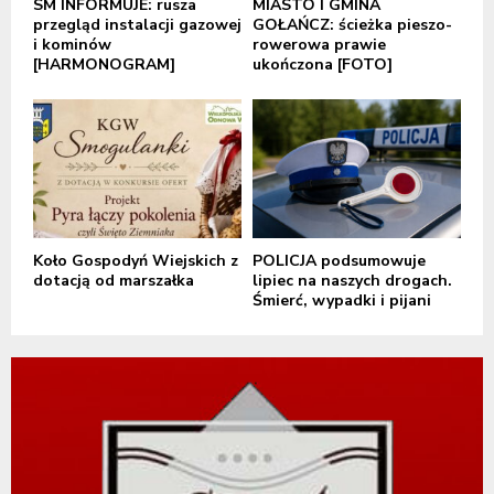
SM INFORMUJE: rusza
MIASTO I GMINA
przegląd instalacji gazowej
GOŁAŃCZ: ścieżka pieszo-
i kominów
rowerowa prawie
[HARMONOGRAM]
ukończona [FOTO]
Koło Gospodyń Wiejskich z
POLICJA podsumowuje
dotacją od marszałka
lipiec na naszych drogach.
Śmierć, wypadki i pijani