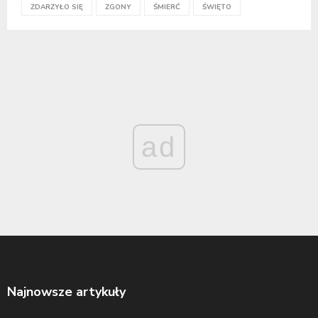
ZDARZYŁO SIĘ
ZGONY
ŚMIERĆ
ŚWIĘTO
ad
Najnowsze artykuły