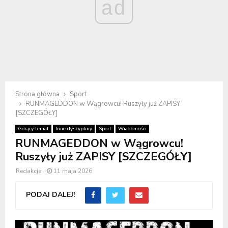
ad
Strona główna
Sport
RUNMAGEDDON w Wągrowcu! Ruszyły już ZAPISY
[SZCZEGÓŁY]
Gorący temat
Inne dyscypliny
Sport
Wiadomości
RUNMAGEDDON w Wągrowcu!
Ruszyły już ZAPISY [SZCZEGÓŁY]
Redakcja
11 maja 2026
PODAJ DALEJ!