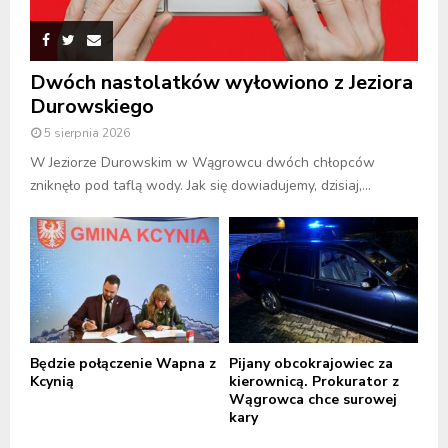
Dwóch nastolatków wyłowiono z Jeziora
Durowskiego
5 sierpnia 2026
W Jeziorze Durowskim w Wągrowcu dwóch chłopców
zniknęło pod taflą wody. Jak się dowiadujemy, dzisiaj,...
Będzie połączenie Wapna z
Pijany obcokrajowiec za
Kcynią
kierownicą. Prokurator z
Wągrowca chce surowej
kary