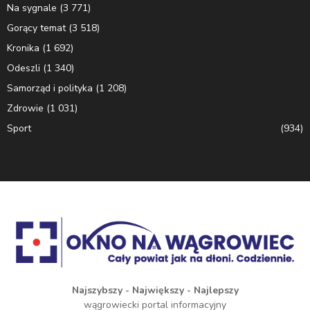
Na sygnale
(3 771)
Gorący temat
(3 518)
Kronika
(1 692)
Odeszli
(1 340)
Samorząd i polityka
(1 208)
Zdrowie
(1 031)
Sport
(934)
Najszybszy - Największy - Najlepszy
wągrowiecki portal informacyjny