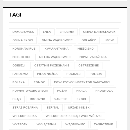
TAGI
DAMASŁAWEK
ENEA
EPIDEMIA
GMINA DAMASŁAWEK
GMINA SKOKI
GMINA WĄGROWIEC
GOŁAŃCZ
IMGW
KORONAWIRUS
KWARANTANNA
MIEŚCISKO
NEKROLOGI
NIELBA WĄGROWIEC
NOWE ZAKAŻENIA
ODESZLI
OSTATNIE POŻEGNANIE
OSTRZEŻENIE
PANDEMIA
PIŁKA NOŻNA
POGRZEB
POLICJA
POLSKA
POMOC
POWIATOWY INSPEKTOR SANITARNY
POWIAT WĄGROWIECKI
POŻAR
PRACA
PROGNOZA
PRĄD
ROGOŹNO
SANPEID
SKOKI
STRAŻ POŻARNA
SZPITAL
URZĄD MIEJSKI
WIELKOPOLSKA
WIELKOPOLSKI URZĄD WOJEWÓDZKI
WYPADEK
WYŁĄCZENIA
WĄGROWIEC
ZAGROŻENIE