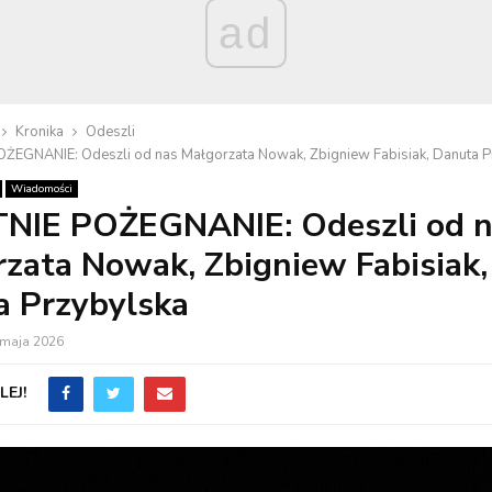
ad
Kronika
Odeszli
ŻEGNANIE: Odeszli od nas Małgorzata Nowak, Zbigniew Fabisiak, Danuta P
Wiadomości
NIE POŻEGNANIE: Odeszli od n
zata Nowak, Zbigniew Fabisiak,
a Przybylska
 maja 2026
EJ!