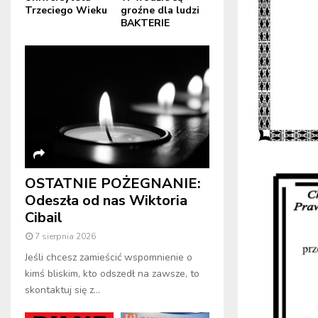
Trzeciego Wieku
groźne dla ludzi
BAKTERIE
OSTATNIE POŻEGNANIE:
Odeszła od nas Wiktoria
Cibail
7 sierpnia 2026
Jeśli chcesz zamieścić wspomnienie o
kimś bliskim, kto odszedł na zawsze, to
skontaktuj się z...