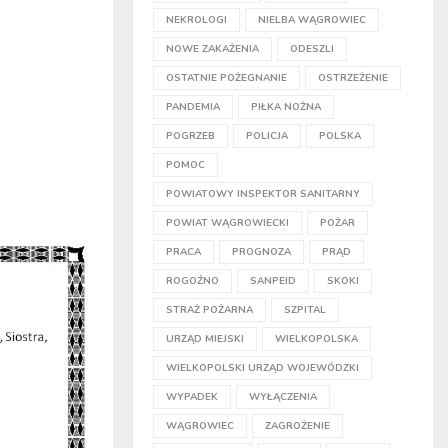
NEKROLOGI
NIELBA WĄGROWIEC
NOWE ZAKAŻENIA
ODESZLI
OSTATNIE POŻEGNANIE
OSTRZEŻENIE
PANDEMIA
PIŁKA NOŻNA
POGRZEB
POLICJA
POLSKA
POMOC
POWIATOWY INSPEKTOR SANITARNY
POWIAT WĄGROWIECKI
POŻAR
PRACA
PROGNOZA
PRĄD
ROGOŹNO
SANPEID
SKOKI
STRAŻ POŻARNA
SZPITAL
URZĄD MIEJSKI
WIELKOPOLSKA
WIELKOPOLSKI URZĄD WOJEWÓDZKI
WYPADEK
WYŁĄCZENIA
WĄGROWIEC
ZAGROŻENIE