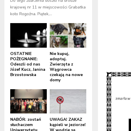
Do tego zdarzenia doszło na drodze
krajowej nr 11 w miejscowości Grabatka
koło Rogoźna. Piątek,...
OSTATNIE
Nie kupuj,
POŻEGNANIE:
adoptuj.
Odeszli od nas
Zwierzęta z
Józef Kucz, Janina
Wągrowca
Brzostowska
czekają na nowe
domy
NABÓR: zostań
UWAGA! ZAKAZ
słuchaczem
kąpieli w jeziorze!
Uniwersytetu
W wodzie są