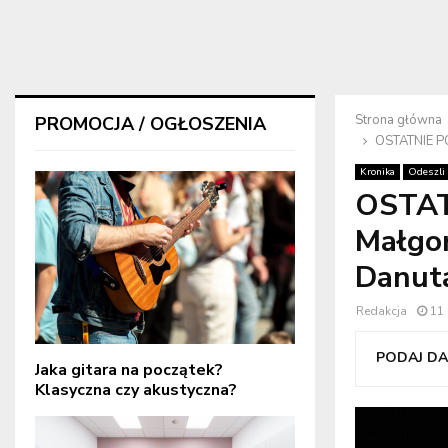
Strona główna
PROMOCJA / OGŁOSZENIA
OSTATNIE PO
Kronika
Odeszli
OSTAT
Małgor
Danut
Redakcja
11
PODAJ DAL
Jaka gitara na początek?
Klasyczna czy akustyczna?