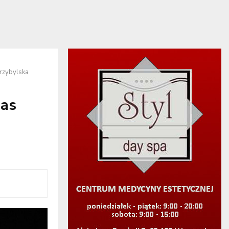
rzybylska
as