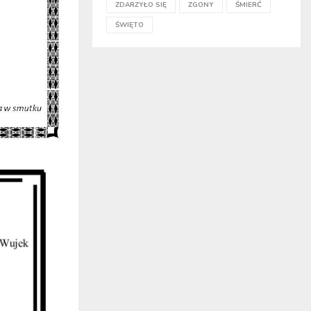
ZDARZYŁO SIĘ
ZGONY
ŚMIERĆ
ŚWIĘTO