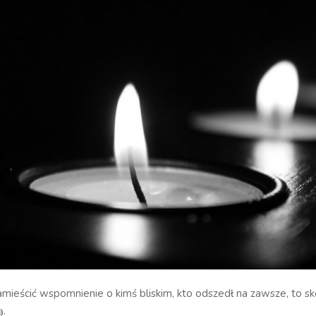
zamieścić wspomnienie o kimś bliskim, kto odszedł na zawsze, to sko
ą.