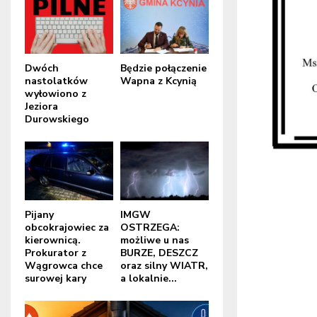
Dwóch
Będzie połączenie
nastolatków
Wapna z Kcynią
wyłowiono z
Jeziora
Durowskiego
Pijany
IMGW
obcokrajowiec za
OSTRZEGA:
kierownicą.
możliwe u nas
Prokurator z
BURZE, DESZCZ
Wągrowca chce
oraz silny WIATR,
surowej kary
a lokalnie...