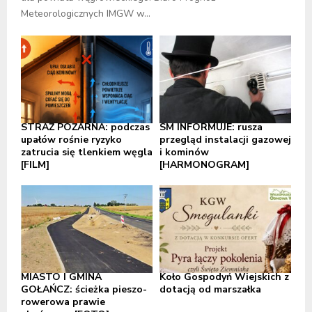
Meteorologicznych IMGW w...
STRAŻ POŻARNA: podczas
SM INFORMUJE: rusza
upałów rośnie ryzyko
przegląd instalacji gazowej
zatrucia się tlenkiem węgla
i kominów
[FILM]
[HARMONOGRAM]
MIASTO I GMINA
Koło Gospodyń Wiejskich z
GOŁAŃCZ: ścieżka pieszo-
dotacją od marszałka
rowerowa prawie