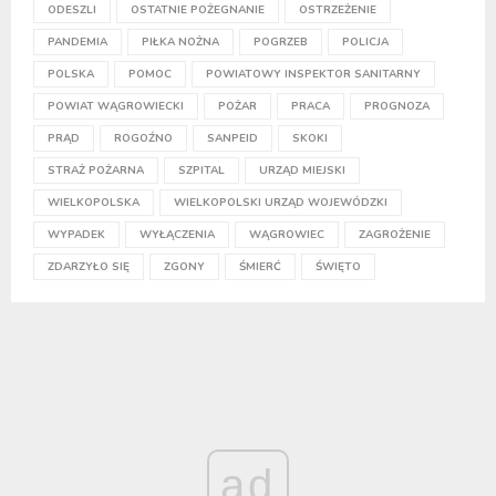
ODESZLI
OSTATNIE POŻEGNANIE
OSTRZEŻENIE
PANDEMIA
PIŁKA NOŻNA
POGRZEB
POLICJA
POLSKA
POMOC
POWIATOWY INSPEKTOR SANITARNY
POWIAT WĄGROWIECKI
POŻAR
PRACA
PROGNOZA
PRĄD
ROGOŹNO
SANPEID
SKOKI
STRAŻ POŻARNA
SZPITAL
URZĄD MIEJSKI
WIELKOPOLSKA
WIELKOPOLSKI URZĄD WOJEWÓDZKI
WYPADEK
WYŁĄCZENIA
WĄGROWIEC
ZAGROŻENIE
ZDARZYŁO SIĘ
ZGONY
ŚMIERĆ
ŚWIĘTO
ad