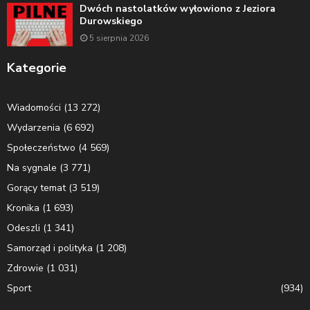
Dwóch nastolatków wyłowiono z Jeziora
Durowskiego
5 sierpnia 2026
Kategorie
Wiadomości
(13 272)
Wydarzenia
(6 692)
Społeczeństwo
(4 569)
Na sygnale
(3 771)
Gorący temat
(3 519)
Kronika
(1 693)
Odeszli
(1 341)
Samorząd i polityka
(1 208)
Zdrowie
(1 031)
Sport
(934)