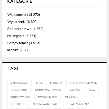
KATEGORIE
Wiadomości
(13 272)
Wydarzenia
(6 692)
Społeczeństwo
(4 569)
Na sygnale
(3 771)
Gorący temat
(3 519)
Kronika
(1 693)
TAGI
DAMASŁAWEK
ENEA
EPIDEMIA
GMINA DAMASŁAWEK
GMINA SKOKI
GMINA WĄGROWIEC
GOŁAŃCZ
IMGW
KORONAWIRUS
KWARANTANNA
MIEŚCISKO
NEKROLOGI
NIELBA WĄGROWIEC
NOWE ZAKAŻENIA