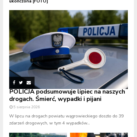
ukończona [FOTO]
POLICJA podsumowuje lipiec na naszych
drogach. Śmierć, wypadki i pijani
5 sierpnia 2026
W lipcu na drogach powiatu wągrowieckiego doszło do 39
zdarzeń drogowych, w tym 4 wypadków...