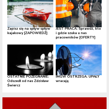
Zapisz się na spływ spływ
JEST PRACA: Sprawdź, kto
kajakowy [ZAPOWIEDŹ]
i gdzie szuka u nas
pracowników [OFERTY]
OSTATNIE POŻEGNANIE:
IMGW OSTRZEGA: UPAŁY
Odszedł od nas Zdzisław
wracają
Świercz