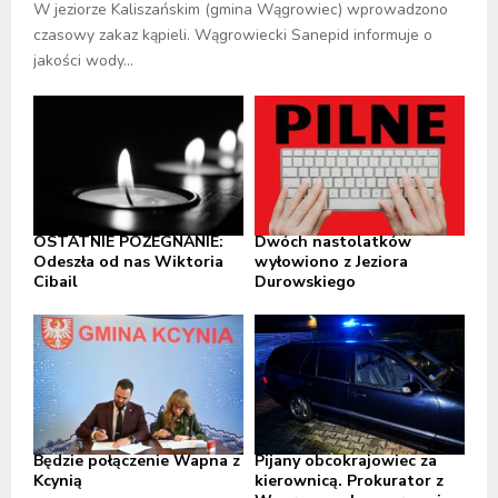
W jeziorze Kaliszańskim (gmina Wągrowiec) wprowadzono
czasowy zakaz kąpieli. Wągrowiecki Sanepid informuje o
jakości wody...
OSTATNIE POŻEGNANIE:
Dwóch nastolatków
Odeszła od nas Wiktoria
wyłowiono z Jeziora
Cibail
Durowskiego
Będzie połączenie Wapna z
Pijany obcokrajowiec za
Kcynią
kierownicą. Prokurator z