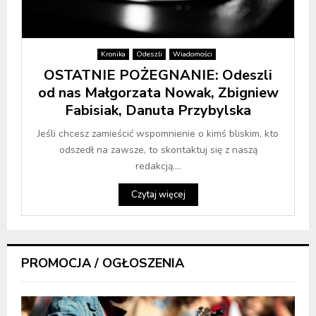
Kronika
Odeszli
Wiadomości
OSTATNIE POŻEGNANIE: Odeszli
od nas Małgorzata Nowak, Zbigniew
Fabisiak, Danuta Przybylska
Jeśli chcesz zamieścić wspomnienie o kimś bliskim, kto
odszedł na zawsze, to skontaktuj się z naszą
redakcją....
Czytaj więcej
PROMOCJA / OGŁOSZENIA