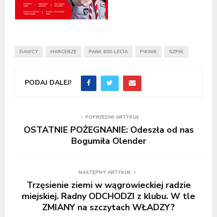
DAWCY
HARCERZE
PARK 600-LECIA
PIKNIK
SZPIK
PODAJ DALEJ!
POPRZEDNI ARTYKUŁ
OSTATNIE POŻEGNANIE: Odeszła od nas
Bogumiła Olender
NASTĘPNY ARTYKUŁ
Trzęsienie ziemi w wągrowieckiej radzie
miejskiej. Radny ODCHODZI z klubu. W tle
ZMIANY na szczytach WŁADZY?