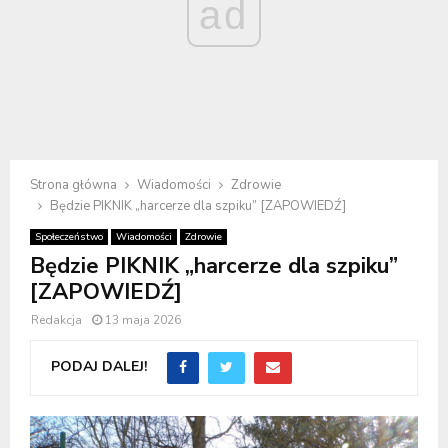
ad
Strona główna
Wiadomości
Zdrowie
Będzie PIKNIK „harcerze dla szpiku” [ZAPOWIEDŹ]
Społeczeństwo
Wiadomości
Zdrowie
Będzie PIKNIK „harcerze dla szpiku”
[ZAPOWIEDŹ]
Redakcja
13 maja 2026
PODAJ DALEJ!