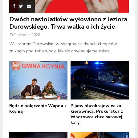
Dwóch nastolatków wyłowiono z Jeziora
Durowskiego. Trwa walka o ich życie
5 sierpnia 2026
W Jeziorem Durowskim w Wągrowcu dwóch chłopców
zniknęło pod taflą wody. Jak się dowiadujemy, dzisiaj,...
Będzie połączenie Wapna z
Pijany obcokrajowiec za
Kcynią
kierownicą. Prokurator z
Wągrowca chce surowej
kary