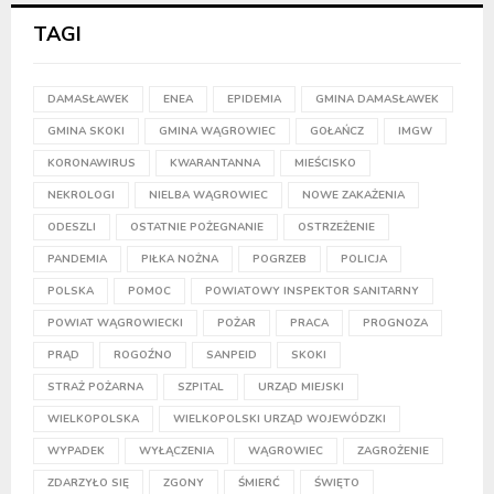
TAGI
DAMASŁAWEK
ENEA
EPIDEMIA
GMINA DAMASŁAWEK
GMINA SKOKI
GMINA WĄGROWIEC
GOŁAŃCZ
IMGW
KORONAWIRUS
KWARANTANNA
MIEŚCISKO
NEKROLOGI
NIELBA WĄGROWIEC
NOWE ZAKAŻENIA
ODESZLI
OSTATNIE POŻEGNANIE
OSTRZEŻENIE
PANDEMIA
PIŁKA NOŻNA
POGRZEB
POLICJA
POLSKA
POMOC
POWIATOWY INSPEKTOR SANITARNY
POWIAT WĄGROWIECKI
POŻAR
PRACA
PROGNOZA
PRĄD
ROGOŹNO
SANPEID
SKOKI
STRAŻ POŻARNA
SZPITAL
URZĄD MIEJSKI
WIELKOPOLSKA
WIELKOPOLSKI URZĄD WOJEWÓDZKI
WYPADEK
WYŁĄCZENIA
WĄGROWIEC
ZAGROŻENIE
ZDARZYŁO SIĘ
ZGONY
ŚMIERĆ
ŚWIĘTO