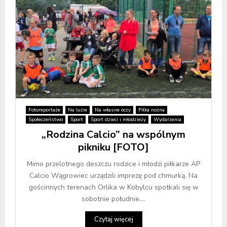
Fotoreportaże
Na luzie
Na własne oczy
Piłka nożna
Społeczeństwo
Sport
Sport dzieci i młodzieży
Wydarzenia
„Rodzina Calcio” na wspólnym
pikniku [FOTO]
Mimo przelotnego deszczu rodzice i młodzi piłkarze AP
Calcio Wągrowiec urządzili imprezę pod chmurką. Na
gościnnych terenach Orlika w Kobylcu spotkali się w
sobotnie południe....
Czytaj więcej