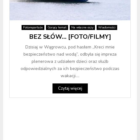
Fotoreportaże
Gorący temat
Na własne oczy
Wiadomości
BEZ SŁÓW… [FOTO/FILMY]
Dzisiaj w Wągrowcu, pod hasłem „Kreci mnie
bezpieczeństwo nad wodą”, odbyła się impreza
plenerowa z udziałem dzieci oraz służb
odpowiedzialnych za ich bezpieczeństwo podczas
wakacji....
Czytaj więcej