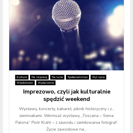
Kultura
Na imprezę
Na luzie
Społeczeństwo
Styl życia
Wiadomości
Wydarzenia
Imprezowo, czyli jak kulturalnie
spędzić weekend
Wystawy, koncerty, kabaret, piknik historyczny i z…
ziemniakami. Wernisaż wystawy „Toscana – Siena
Palona” Piotr Krahl – z zawodu i zamiłowania fotograf.
Życie zawodowe na...