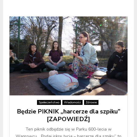
Społeczeństwo
Wiadomości
Zdrowie
Będzie PIKNIK „harcerze dla szpiku”
[ZAPOWIEDŹ]
Ten piknik odbędzie się w Parku 600-lecia w
Wągrowcu. „Podaj iskrę życia – harcerze dla szpiku” to