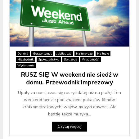
Do kina
Gorący temat
Jubileusze
Na imprezę
Na luzie
Niezbędnik
Społeczeństwo
Styl życia
Wiadomości
Wydarzenia
RUSZ SIĘ! W weekend nie siedź w
domu. Przewodnik imprezowy
Upały za nami, czas się ruszyć dalej niż na plażę! Ten
weekend będzie pod znakiem pokazów filmów
krótkometrażowych, wojów, muzyki dawnej. Ale
będzie także muzyka...
Czytaj więcej