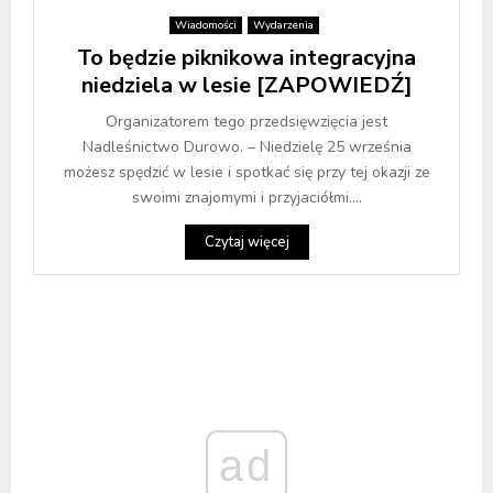
Wiadomości
Wydarzenia
To będzie piknikowa integracyjna
niedziela w lesie [ZAPOWIEDŹ]
Organizatorem tego przedsięwzięcia jest
Nadleśnictwo Durowo. – Niedzielę 25 września
możesz spędzić w lesie i spotkać się przy tej okazji ze
swoimi znajomymi i przyjaciółmi....
Czytaj więcej
ad