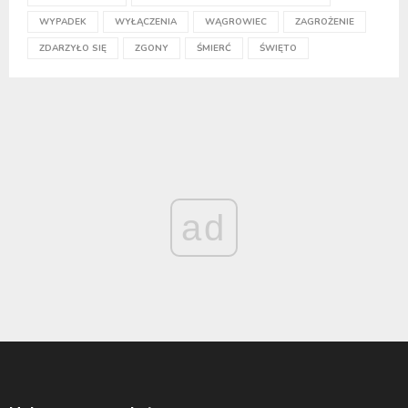
WYPADEK
WYŁĄCZENIA
WĄGROWIEC
ZAGROŻENIE
ZDARZYŁO SIĘ
ZGONY
ŚMIERĆ
ŚWIĘTO
ad