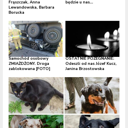
Frąszczak, Anna
będzie u nas...
Lewandowska, Barbara
Borucka
Samochód osobowy
OSTATNIE POŻEGNANIE:
ZMIAŻDŻONY. Droga
Odeszli od nas Józef Kucz,
zablokowana [FOTO]
Janina Brzostowska