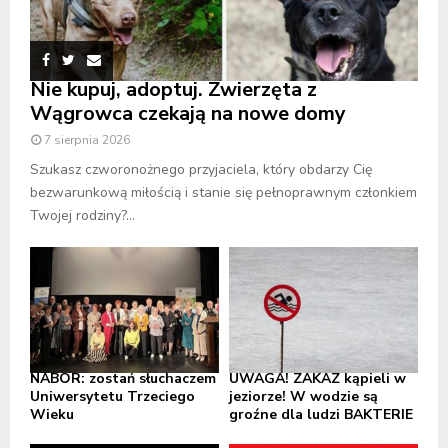
Nie kupuj, adoptuj. Zwierzęta z
Wągrowca czekają na nowe domy
7 sierpnia 2026
Szukasz czworonożnego przyjaciela, który obdarzy Cię
bezwarunkową miłością i stanie się pełnoprawnym członkiem
Twojej rodziny?...
NABÓR: zostań słuchaczem
UWAGA! ZAKAZ kąpieli w
Uniwersytetu Trzeciego
jeziorze! W wodzie są
Wieku
groźne dla ludzi BAKTERIE