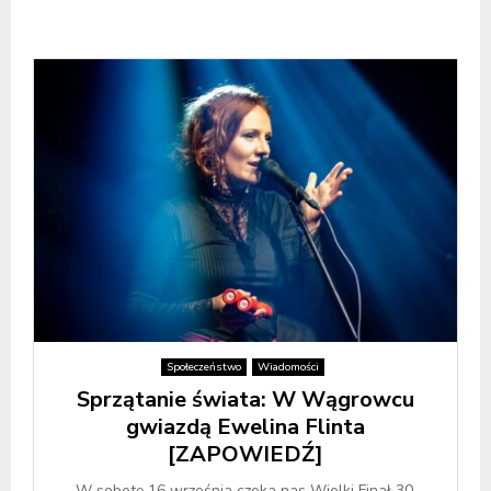
Społeczeństwo
Wiadomości
Sprzątanie świata: W Wągrowcu
gwiazdą Ewelina Flinta
[ZAPOWIEDŹ]
W sobotę 16 września czeka nas Wielki Finał 30.