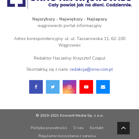
Najszybszy - Największy - Najlepszy
wągrowiecki portal informacyjny
Adres korespondencyjny: ul. ul. Taszarowska 11, 62-100
Wągrowiec
Redaktor Naczelny: Krzysztof Czapul
Skontaktuj się z nami:
redakcja@onw.com.pl
© 2019-2021 Koncent Media Sp. z o.o.
Polityka prywatności
O nas
Kontakt
Regulamin korzystania z serwisu