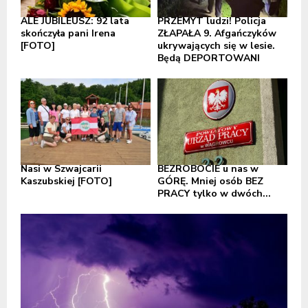
ALE JUBILEUSZ: 92 lata
PRZEMYT ludzi! Policja
skończyła pani Irena
ZŁAPAŁA 9. Afgańczyków
[FOTO]
ukrywających się w lesie.
Będą DEPORTOWANI
Nasi w Szwajcarii
BEZROBOCIE u nas w
Kaszubskiej [FOTO]
GÓRĘ. Mniej osób BEZ
PRACY tylko w dwóch...