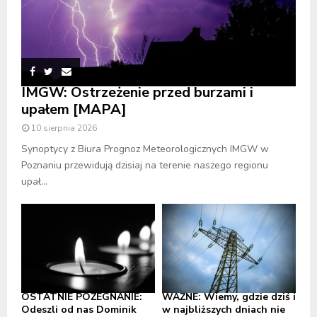
IMGW: Ostrzeżenie przed burzami i
upałem [MAPA]
10 sierpnia 2026
Synoptycy z Biura Prognoz Meteorologicznych IMGW w
Poznaniu przewidują dzisiaj na terenie naszego regionu
upał...
OSTATNIE POŻEGNANIE:
WAŻNE: Wiemy, gdzie dziś i
Odeszli od nas Dominik
w najbliższych dniach nie