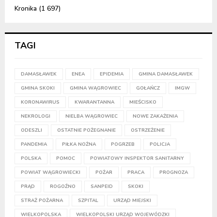
Kronika
(1 697)
TAGI
DAMASŁAWEK
ENEA
EPIDEMIA
GMINA DAMASŁAWEK
GMINA SKOKI
GMINA WĄGROWIEC
GOŁAŃCZ
IMGW
KORONAWIRUS
KWARANTANNA
MIEŚCISKO
NEKROLOGI
NIELBA WĄGROWIEC
NOWE ZAKAŻENIA
ODESZLI
OSTATNIE POŻEGNANIE
OSTRZEŻENIE
PANDEMIA
PIŁKA NOŻNA
POGRZEB
POLICJA
POLSKA
POMOC
POWIATOWY INSPEKTOR SANITARNY
POWIAT WĄGROWIECKI
POŻAR
PRACA
PROGNOZA
PRĄD
ROGOŹNO
SANPEID
SKOKI
STRAŻ POŻARNA
SZPITAL
URZĄD MIEJSKI
WIELKOPOLSKA
WIELKOPOLSKI URZĄD WOJEWÓDZKI