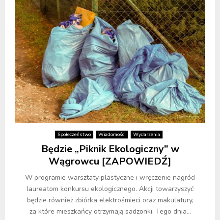
Społeczeństwo
Wiadomości
Wydarzenia
Będzie „Piknik Ekologiczny” w
Wągrowcu [ZAPOWIEDŹ]
W programie warsztaty plastyczne i wręczenie nagród
laureatom konkursu ekologicznego. Akcji towarzyszyć
będzie również zbiórka elektrośmieci oraz makulatury,
za które mieszkańcy otrzymają sadzonki. Tego dnia...