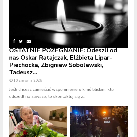
OSTATNIE POŻEGNANIE: Odeszli od
nas Oskar Ratajczak, Elżbieta Lipar-
Piechocka, Zbigniew Sobolewski,
Tadeusz...
10 sierpnia 2026
Jeśli chcesz zamieścić wspomnienie o kimś bliskim, kto
odszedł na zawsze, to skontaktuj się z...