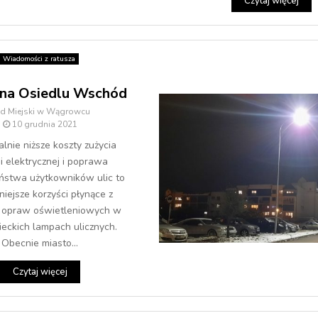
Czytaj więcej
Wiadomości z ratusza
j na Osiedlu Wschód
ąd Miejski w Wągrowcu
10 grudnia 2021
lnie niższe koszty zużycia
i elektrycznej i poprawa
ństwa użytkowników ulic to
iejsze korzyści płynące z
 opraw oświetleniowych w
eckich lampach ulicznych.
Obecnie miasto...
Czytaj więcej