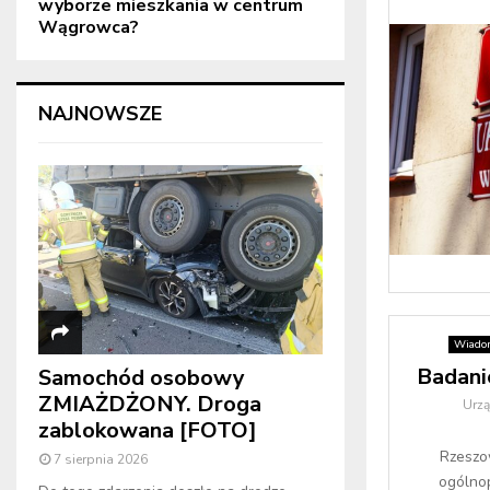
wyborze mieszkania w centrum
Wągrowca?
NAJNOWSZE
Wiado
Badani
Samochód osobowy
ZMIAŻDŻONY. Droga
Urz
zablokowana [FOTO]
Rzeszo
7 sierpnia 2026
ogólnop