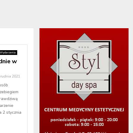
Wydarzenia
dnie w
grudnia 2021
 osób
zebiegiem
prawdziwą
arzenie
 2 stycznia