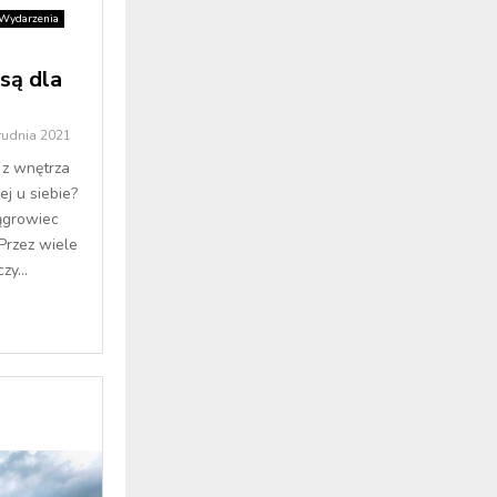
Wydarzenia
są dla
rudnia 2021
 z wnętrza
j u siebie?
ągrowiec
Przez wiele
zy...