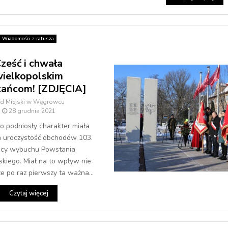
Wiadomości z ratusza
ześć i chwała
ielkopolskim
ańcom! [ZDJĘCIA]
ąd Miejski w Wągrowcu
28 grudnia 2021
 podniosły charakter miała
a uroczystość obchodów 103.
icy wybuchu Powstania
kiego. Miał na to wpływ nie
 że po raz pierwszy ta ważna...
Czytaj więcej