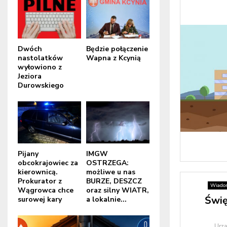
Dwóch
Będzie połączenie
nastolatków
Wapna z Kcynią
wyłowiono z
Jeziora
Durowskiego
Pijany
IMGW
obcokrajowiec za
OSTRZEGA:
kierownicą.
możliwe u nas
Prokurator z
BURZE, DESZCZ
Wiado
Wągrowca chce
oraz silny WIATR,
Świę
surowej kary
a lokalnie...
Urz