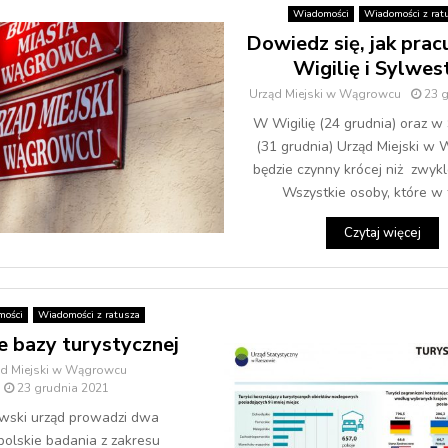
Wiadomości
Wiadomości z rat
Dowiedz się, jak pra
Wigilię i Sylwes
Urząd Miejski w Wągrowcu
23 
W Wigilię (24 grudnia) oraz w
(31 grudnia) Urząd Miejski w
będzie czynny krócej niż zwykl
Wszystkie osoby, które w t
Czytaj więcej
mości
Wiadomości z ratusza
e bazy turystycznej
ąd Miejski w Wągrowcu
23 grudnia 2021
wski urząd prowadzi dwa
olskie badania z zakresu