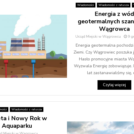
Wiadomości
Wiadomości z ratusza
Energia z wód
geotermalnych szan
Wągrowca
Urząd Miejski w Wągrowcu
9 g
Energia geotermalna pochodzi
Ziemi. Czy Wągrowiec poszuka je
Hasło promocyjne miasta W
Wyzwala Energię zobowiązuje. 
lat zastanawialiśmy się, c
Czytaj więcej
mości
Wiadomości z ratusza
ta i Nowy Rok w
Aquaparku
ąd Miejski w Wągrowcu