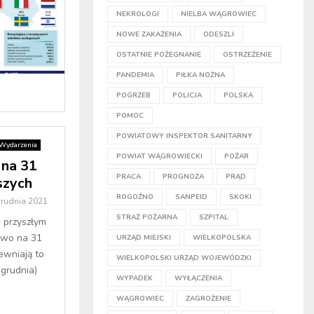
NEKROLOGI
NIELBA WĄGROWIEC
NOWE ZAKAŻENIA
ODESZLI
OSTATNIE POŻEGNANIE
OSTRZEŻENIE
PANDEMIA
PIŁKA NOŻNA
POGRZEB
POLICJA
POLSKA
POMOC
POWIATOWY INSPEKTOR SANITARNY
Wydarzenia
POWIAT WĄGROWIECKI
POŻAR
 na 31
PRACA
PROGNOZA
PRĄD
szych
ROGOŹNO
SANPEID
SKOKI
grudnia 2021
STRAŻ POŻARNA
SZPITAL
 przyszłym
two na 31
URZĄD MIEJSKI
WIELKOPOLSKA
ewniają to
WIELKOPOLSKI URZĄD WOJEWÓDZKI
grudnia)
WYPADEK
WYŁĄCZENIA
WĄGROWIEC
ZAGROŻENIE