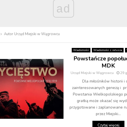
ad
Autor
Urząd Miejski w Wągrowcu
Wiadomości
Wiadomości z ratusza
Powstańcze popołu
MDK
Urząd Miejski w Wągrowcu
29 
Dla miłośników historii i
zainteresowanych genezą i pr
Powstania Wielkopolskiego 
gratką może okazać się wyd
przygotowane i zaplanowane na
przez Miejski...
Czytaj więcej