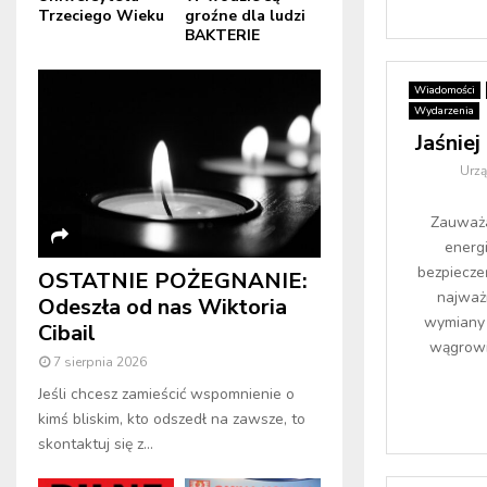
Trzeciego Wieku
groźne dla ludzi
BAKTERIE
Wiadomości
Wydarzenia
Jaśnie
Urz
Zauważa
energi
bezpiecze
OSTATNIE POŻEGNANIE:
najważn
Odeszła od nas Wiktoria
wymiany
Cibail
wągrowi
7 sierpnia 2026
Jeśli chcesz zamieścić wspomnienie o
kimś bliskim, kto odszedł na zawsze, to
skontaktuj się z...