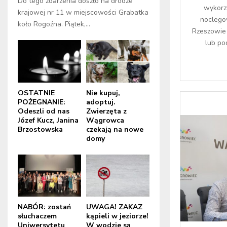
Do tego zdarzenia doszło na drodze
wykorz
krajowej nr 11 w miejscowości Grabatka
noclego
koło Rogoźna. Piątek,...
Rzeszowie 
lub po
OSTATNIE
Nie kupuj,
POŻEGNANIE:
adoptuj.
Odeszli od nas
Zwierzęta z
Józef Kucz, Janina
Wągrowca
Brzostowska
czekają na nowe
domy
NABÓR: zostań
UWAGA! ZAKAZ
słuchaczem
kąpieli w jeziorze!
Uniwersytetu
W wodzie są