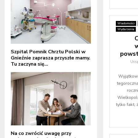
Wiadomości
Wydarzenia
C
w
Szpital Pomnik Chrztu Polski w
powst
Gnieźnie zaprasza przyszłe mamy.
Urz
Tu zaczyna się...
Wyjątkowo
tegoroczn
roczn
Wielkopols
tylko fakt,
Na co zwrócić uwagę przy