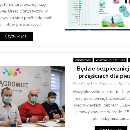
ystania turystycznej bazy
wej. Urząd Statystyczny w
zwraca się z prośbą do osób
dmiotów prowadzących...
Czytaj więcej
Wiadomości
Wiadomości z ratusza
Będzie bezpieczniej
przejściach dla pie
Urząd Miejski w Wągrowcu
17 
Wszystko wskazuje na to, że w
roku poprawi się bezpieczeńs
wągrowieckich „zebrach”. Zap
umowy zawarte w środę (15 
pomiędzy miastem...