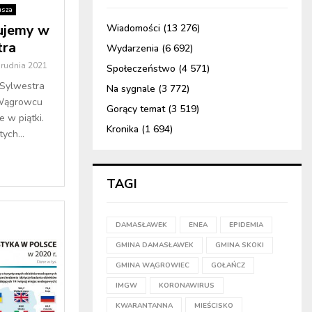
usza
cujemy w
Wiadomości
(13 276)
tra
Wydarzenia
(6 692)
grudnia 2021
Społeczeństwo
(4 571)
 Sylwestra
Na sygnale
(3 772)
 Wągrowcu
Gorący temat
(3 519)
e w piątki.
Kronika
(1 694)
ych...
TAGI
DAMASŁAWEK
ENEA
EPIDEMIA
GMINA DAMASŁAWEK
GMINA SKOKI
GMINA WĄGROWIEC
GOŁAŃCZ
IMGW
KORONAWIRUS
KWARANTANNA
MIEŚCISKO