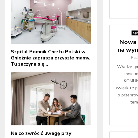
Spo
Nowa 
na wym
Szpital Pomnik Chrztu Polski w
Gnieźnie zaprasza przyszłe mamy.
Red
Tu zaczyna się...
Władze gmi
mnie m
KOMUN
związku z p
o przepro
ter
Na co zwrócić uwagę przy