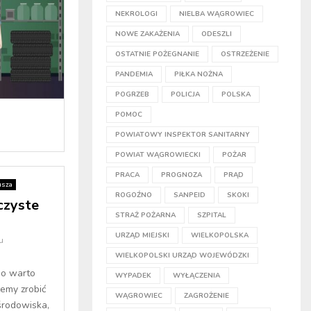
NEKROLOGI
NIELBA WĄGROWIEC
NOWE ZAKAŻENIA
ODESZLI
OSTATNIE POŻEGNANIE
OSTRZEŻENIE
PANDEMIA
PIŁKA NOŻNA
POGRZEB
POLICJA
POLSKA
POMOC
POWIATOWY INSPEKTOR SANITARNY
POWIAT WĄGROWIECKI
POŻAR
PRACA
PROGNOZA
PRĄD
usza
ROGOŹNO
SANPEID
SKOKI
czyste
STRAŻ POŻARNA
SZPITAL
URZĄD MIEJSKI
WIELKOPOLSKA
u
WIELKOPOLSKI URZĄD WOJEWÓDZKI
go warto
WYPADEK
WYŁĄCZENIA
emy zrobić
WĄGROWIEC
ZAGROŻENIE
środowiska,