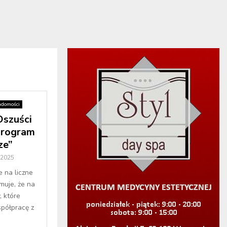
domości
szuści
program
ze”
 2025
 na liczne
muje, że na
, które
półpracę z