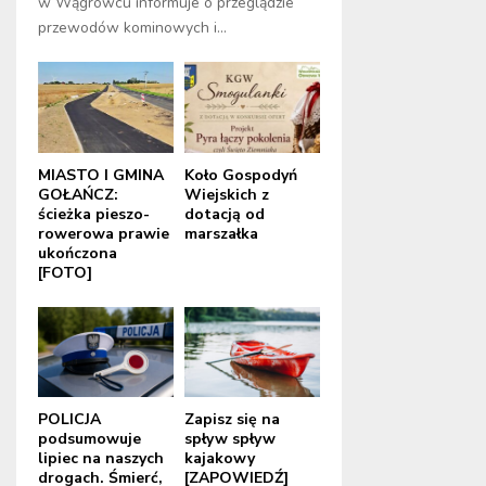
w Wągrowcu informuje o przeglądzie
przewodów kominowych i...
MIASTO I GMINA
Koło Gospodyń
GOŁAŃCZ:
Wiejskich z
ścieżka pieszo-
dotacją od
rowerowa prawie
marszałka
ukończona
[FOTO]
POLICJA
Zapisz się na
podsumowuje
spływ spływ
lipiec na naszych
kajakowy
drogach. Śmierć,
[ZAPOWIEDŹ]