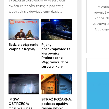
W Jeziorze Durowskim w Wągrowcu
dwóch chłopców zniknęło pod taflą
Mieszk
wody. Jak się dowiadujemy, dzisiaj,...
również w
końca 20
zatruwają
Obowiąze
Będzie połączenie
Pijany
Wapna z Kcynią
obcokrajowiec za
kierownicą.
Prokurator z
Wągrowca chce
surowej kary
IMGW
STRAŻ POŻARNA:
OSTRZEGA:
podczas upałów
możliwe u nas
rośnie ryzyko