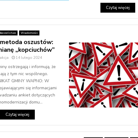
Czytaj więcej
łeczeństwo
Wiadomości
metoda oszustów:
ianę „kopciuchów”
akcja
14 lutego 2024
ny ostrzegają i informują, że
ają z tym nic wspólnego.
IKAT GMINY WAPNO: W
ojawiającymi się informacjami
wadzaniu ankiet dotyczących
momodernizacji domu...
Czytaj więcej