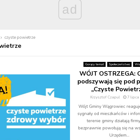
ad
czyste powietrze
wietrze
Gorący temat
Społeczeństwo
Wia
WÓJT OSTRZEGA: O
podszywają się pod 
„Czyste Powietr
Krzysztof Czapul
7 lipca
Wójt Gminy Wągrowiec reaguje
sygnały od mieszkańców i infor
terenie gminy działają firmy
bezprawnie powołują się na ws
Urzędem...