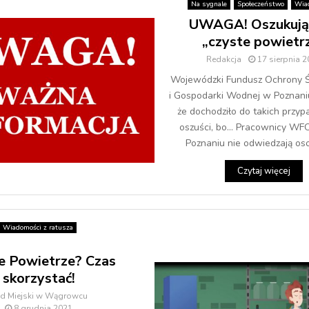
Na sygnale
Społeczeństwo
Wia
UWAGA! Oszukują
„czyste powietr
Redakcja
17 sierpnia 
Wojewódzki Fundusz Ochrony 
i Gospodarki Wodnej w Poznaniu
że dochodziło do takich przy
oszuści, bo… Pracownicy W
Poznaniu nie odwiedzają osob
Czytaj więcej
Wiadomości z ratusza
e Powietrze? Czas
skorzystać!
ąd Miejski w Wągrowcu
8 grudnia 2021