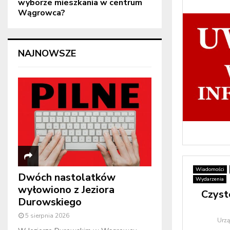
wyborze mieszkania w centrum
Wągrowca?
NAJNOWSZE
Wiadomości
Dwóch nastolatków
Wydarzenia
wyłowiono z Jeziora
Czyst
Durowskiego
5 sierpnia 2026
Urz