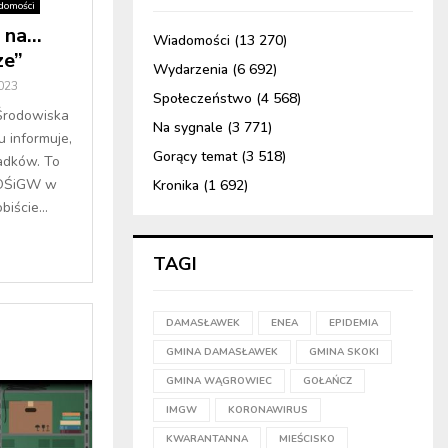
domości
 na…
Wiadomości
(13 270)
ze”
Wydarzenia
(6 692)
2023
Społeczeństwo
(4 568)
Środowiska
Na sygnale
(3 771)
 informuje,
Gorący temat
(3 518)
padków. To
FOŚiGW w
Kronika
(1 692)
iście...
TAGI
DAMASŁAWEK
ENEA
EPIDEMIA
GMINA DAMASŁAWEK
GMINA SKOKI
GMINA WĄGROWIEC
GOŁAŃCZ
IMGW
KORONAWIRUS
KWARANTANNA
MIEŚCISKO