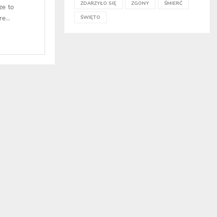
ZDARZYŁO SIĘ
ZGONY
ŚMIERĆ
ze to
e...
ŚWIĘTO