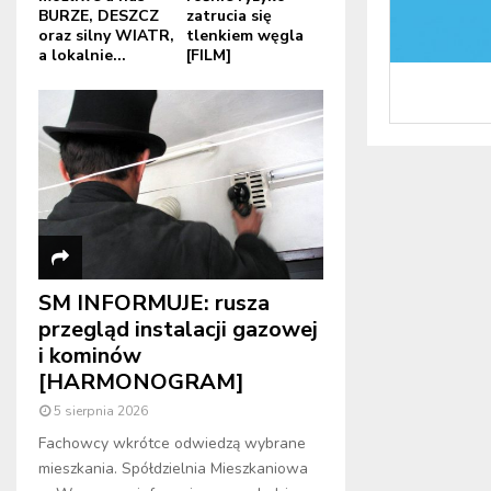
BURZE, DESZCZ
zatrucia się
oraz silny WIATR,
tlenkiem węgla
a lokalnie...
[FILM]
SM INFORMUJE: rusza
przegląd instalacji gazowej
i kominów
[HARMONOGRAM]
5 sierpnia 2026
Fachowcy wkrótce odwiedzą wybrane
mieszkania. Spółdzielnia Mieszkaniowa