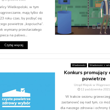
ańcy Wielkopolski, w tym
ągrowczanie, mają tylko do
23 roku czas, by pozbyć się
cego powietrze „kopciucha”.
k wymiany przestarzałego
pieca na paliwo...
Czytaj więcej
Wiadomości
Wiadomości z rat
Konkurs promujący 
powietrze
Urząd Miejski w Wągrowc
12 października 2021
W trakcie sezonu grzewcze
zastanowić się nad tym, co moż
dla naszego zdrowia i ochrony 