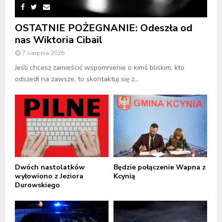
OSTATNIE POŻEGNANIE: Odeszła od
nas Wiktoria Cibail
7 sierpnia 2026
Jeśli chcesz zamieścić wspomnienie o kimś bliskim, kto
odszedł na zawsze, to skontaktuj się z...
Dwóch nastolatków
Będzie połączenie Wapna z
wyłowiono z Jeziora
Kcynią
Durowskiego