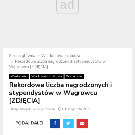
ad
Strona główna
Wiadomości z ratusza
Rekordowa liczba nagrodzonych i stypendystów w
Wągrowcu [ZDJĘCIA]
Wiadomości
Wiadomości z ratusza
Wydarzenia
Rekordowa liczba nagrodzonych i
stypendystów w Wągrowcu
[ZDJĘCIA]
Urząd Miejski w Wągrowcu
8 listopada 2021
PODAJ DALEJ!