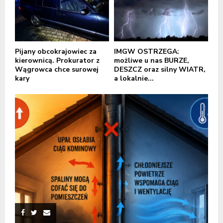
Pijany obcokrajowiec za
IMGW OSTRZEGA:
kierownicą. Prokurator z
możliwe u nas BURZE,
Wągrowca chce surowej
DESZCZ oraz silny WIATR,
kary
a lokalnie...