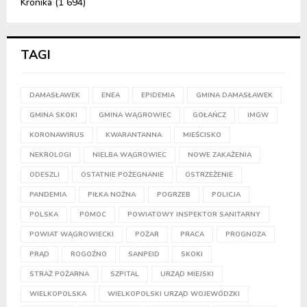
Kronika
(1 694)
TAGI
DAMASŁAWEK
ENEA
EPIDEMIA
GMINA DAMASŁAWEK
GMINA SKOKI
GMINA WĄGROWIEC
GOŁAŃCZ
IMGW
KORONAWIRUS
KWARANTANNA
MIEŚCISKO
NEKROLOGI
NIELBA WĄGROWIEC
NOWE ZAKAŻENIA
ODESZLI
OSTATNIE POŻEGNANIE
OSTRZEŻENIE
PANDEMIA
PIŁKA NOŻNA
POGRZEB
POLICJA
POLSKA
POMOC
POWIATOWY INSPEKTOR SANITARNY
POWIAT WĄGROWIECKI
POŻAR
PRACA
PROGNOZA
PRĄD
ROGOŹNO
SANPEID
SKOKI
STRAŻ POŻARNA
SZPITAL
URZĄD MIEJSKI
WIELKOPOLSKA
WIELKOPOLSKI URZĄD WOJEWÓDZKI