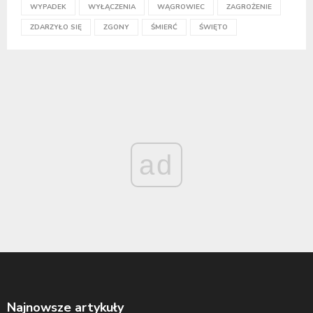
WYPADEK
WYŁĄCZENIA
WĄGROWIEC
ZAGROŻENIE
ZDARZYŁO SIĘ
ZGONY
ŚMIERĆ
ŚWIĘTO
ad
Najnowsze artykuły