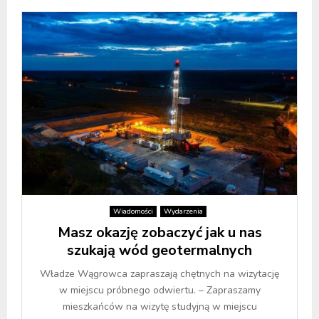
Wiadomości
Wydarzenia
Masz okazję zobaczyć jak u nas
szukają wód geotermalnych
Władze Wągrowca zapraszają chętnych na wizytację
w miejscu próbnego odwiertu. – Zapraszamy
mieszkańców na wizytę studyjną w miejscu