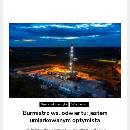
Samorząd i polityka
Wiadomości
Burmistrz ws. odwiertu: jestem
umiarkowanym optymistą
Jak informuje wykonawca odwiertu, właśnie