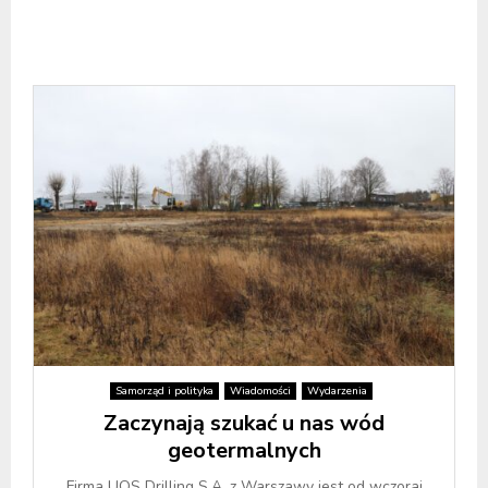
Samorząd i polityka
Wiadomości
Wydarzenia
Zaczynają szukać u nas wód
geotermalnych
Firma UOS Drilling S.A. z Warszawy jest od wczoraj