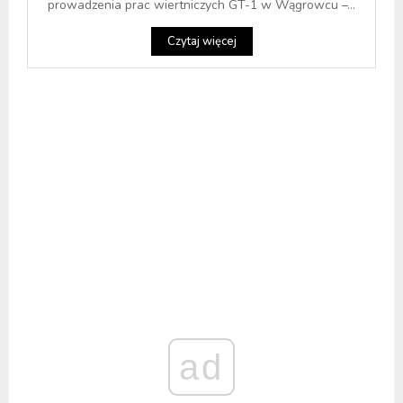
prowadzenia prac wiertniczych GT-1 w Wągrowcu –...
Czytaj więcej
ad