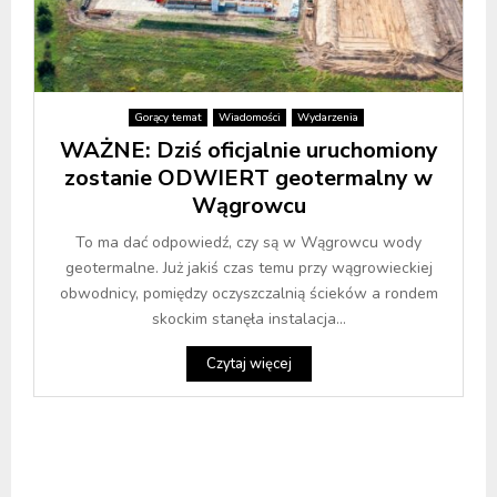
Gorący temat
Wiadomości
Wydarzenia
WAŻNE: Dziś oficjalnie uruchomiony
zostanie ODWIERT geotermalny w
Wągrowcu
To ma dać odpowiedź, czy są w Wągrowcu wody
geotermalne. Już jakiś czas temu przy wągrowieckiej
obwodnicy, pomiędzy oczyszczalnią ścieków a rondem
skockim stanęła instalacja...
Czytaj więcej