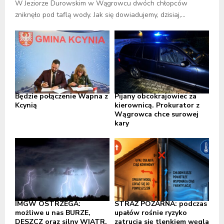
W Jeziorze Durowskim w Wągrowcu dwóch chłopców
zniknęło pod taflą wody. Jak się dowiadujemy, dzisiaj,...
Będzie połączenie Wapna z
Pijany obcokrajowiec za
Kcynią
kierownicą. Prokurator z
Wągrowca chce surowej
kary
IMGW OSTRZEGA:
STRAŻ POŻARNA: podczas
możliwe u nas BURZE,
upałów rośnie ryzyko
DESZCZ oraz silny WIATR,
zatrucia się tlenkiem węgla