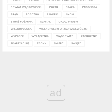
POWIAT WĄGROWIECKI
POŻAR
PRACA
PROGNOZA
PRĄD
ROGOŹNO
SANPEID
SKOKI
STRAŻ POŻARNA
SZPITAL
URZĄD MIEJSKI
WIELKOPOLSKA
WIELKOPOLSKI URZĄD WOJEWÓDZKI
WYPADEK
WYŁĄCZENIA
WĄGROWIEC
ZAGROŻENIE
ZDARZYŁO SIĘ
ZGONY
ŚMIERĆ
ŚWIĘTO
ad