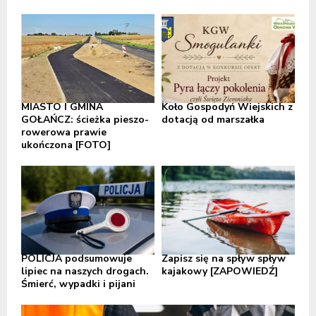
MIASTO I GMINA
Koło Gospodyń Wiejskich z
GOŁAŃCZ: ścieżka pieszo-
dotacją od marszałka
rowerowa prawie
ukończona [FOTO]
POLICJA podsumowuje
Zapisz się na spływ spływ
lipiec na naszych drogach.
kajakowy [ZAPOWIEDŹ]
Śmierć, wypadki i pijani