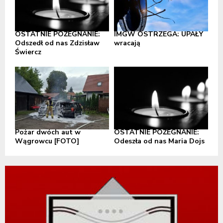
OSTATNIE POŻEGNANIE:
IMGW OSTRZEGA: UPAŁY
Odszedł od nas Zdzisław
wracają
Świercz
Pożar dwóch aut w
OSTATNIE POŻEGNANIE:
Wągrowcu [FOTO]
Odeszła od nas Maria Dojs