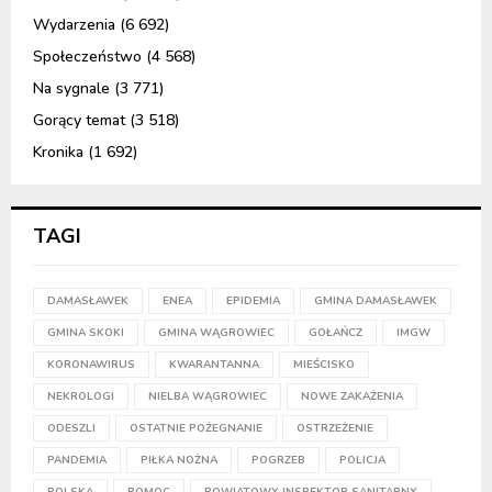
Wydarzenia
(6 692)
Społeczeństwo
(4 568)
Na sygnale
(3 771)
Gorący temat
(3 518)
Kronika
(1 692)
TAGI
DAMASŁAWEK
ENEA
EPIDEMIA
GMINA DAMASŁAWEK
GMINA SKOKI
GMINA WĄGROWIEC
GOŁAŃCZ
IMGW
KORONAWIRUS
KWARANTANNA
MIEŚCISKO
NEKROLOGI
NIELBA WĄGROWIEC
NOWE ZAKAŻENIA
ODESZLI
OSTATNIE POŻEGNANIE
OSTRZEŻENIE
PANDEMIA
PIŁKA NOŻNA
POGRZEB
POLICJA
POLSKA
POMOC
POWIATOWY INSPEKTOR SANITARNY