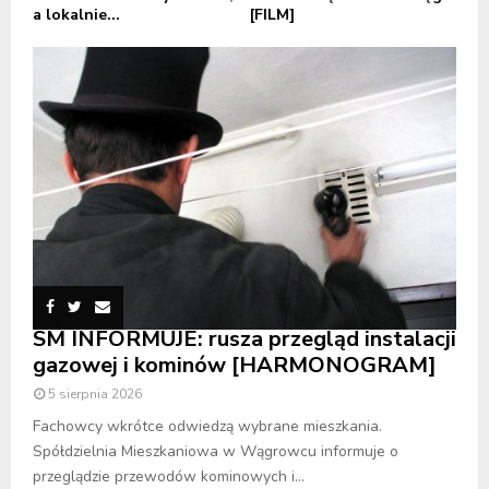
a lokalnie...
[FILM]
SM INFORMUJE: rusza przegląd instalacji
gazowej i kominów [HARMONOGRAM]
5 sierpnia 2026
Fachowcy wkrótce odwiedzą wybrane mieszkania.
Spółdzielnia Mieszkaniowa w Wągrowcu informuje o
przeglądzie przewodów kominowych i...