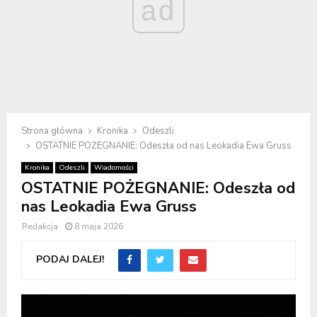
ad
Strona główna
Kronika
Odeszli
OSTATNIE POŻEGNANIE: Odeszła od nas Leokadia Ewa Gruss
Kronika
Odeszli
Wiadomości
OSTATNIE POŻEGNANIE: Odeszła od
nas Leokadia Ewa Gruss
Redakcja
8 maja 2026
PODAJ DALEJ!