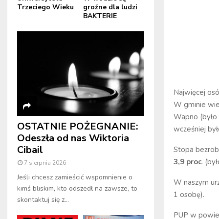
Trzeciego Wieku
groźne dla ludzi
BAKTERIE
Najwięcej o
W gminie wie
Wapno (było 
OSTATNIE POŻEGNANIE:
wcześniej był
Odeszła od nas Wiktoria
Cibail
Stopa bezrob
3,9 proc
. (by
7 sierpnia 2026
Jeśli chcesz zamieścić wspomnienie o
W naszym urz
kimś bliskim, kto odszedł na zawsze, to
1 osobę).
skontaktuj się z...
PUP w powie