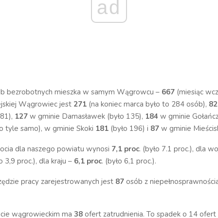
ad
sób bezrobotnych mieszka w samym Wągrowcu –
667
(miesiąc wcz
jskiej Wągrowiec jest
271
(na koniec marca było to 284 osób),
8
81),
127
w gminie Damasławek (było 135),
184
w gminie Gołańcz
o tyle samo), w gminie Skoki
181
(było 196) i
87
w gminie Mieścis
ocia dla naszego powiatu wynosi
7,1 proc
. (było 7.1 proc.), dla
ło 3,9 proc.), dla kraju –
6,1 proc
. (było 6,1 proc.).
ędzie pracy zarejestrowanych jest
87
osób z niepełnosprawności
cie wągrowieckim ma
38
ofert zatrudnienia. To spadek o 14 ofert