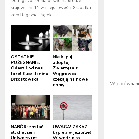
Do tego zdarzenia doszło na drodze
krajowej nr 11 w miejscowości Grabatka
koło Rogoźna. Piątek,...
OSTATNIE
Nie kupuj,
POŻEGNANIE:
adoptuj.
Odeszli od nas
Zwierzęta z
Józef Kucz, Janina
Wągrowca
Brzostowska
czekają na nowe
W porównaniu
domy
NABÓR: zostań
UWAGA! ZAKAZ
słuchaczem
kąpieli w jeziorze!
Uniwersytetu
W wodzie są