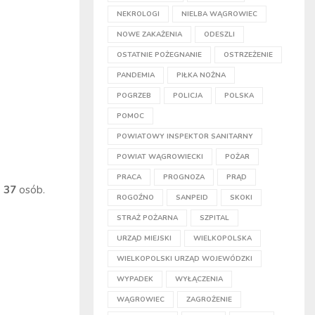
NEKROLOGI
NIELBA WĄGROWIEC
NOWE ZAKAŻENIA
ODESZLI
OSTATNIE POŻEGNANIE
OSTRZEŻENIE
PANDEMIA
PIŁKA NOŻNA
POGRZEB
POLICJA
POLSKA
POMOC
POWIATOWY INSPEKTOR SANITARNY
POWIAT WĄGROWIECKI
POŻAR
PRACA
PROGNOZA
PRĄD
o
37
osób.
ROGOŹNO
SANPEID
SKOKI
STRAŻ POŻARNA
SZPITAL
URZĄD MIEJSKI
WIELKOPOLSKA
WIELKOPOLSKI URZĄD WOJEWÓDZKI
WYPADEK
WYŁĄCZENIA
WĄGROWIEC
ZAGROŻENIE