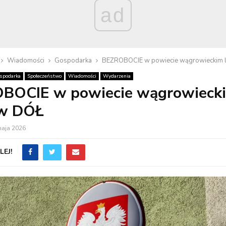
ad
Wiadomości
Gospodarka
BEZROBOCIE w powiecie wągrowieckim 
spodarka
Społeczeństwo
Wiadomości
Wydarzenia
BOCIE w powiecie wągrowieck
 w DÓŁ
maja 2026
EJ!