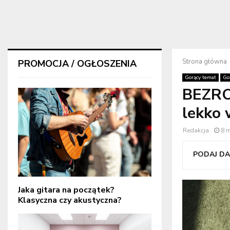
Strona główna
PROMOCJA / OGŁOSZENIA
Gorący temat
Go
BEZRO
lekko
Redakcja
8 
PODAJ DAL
Jaka gitara na początek?
Klasyczna czy akustyczna?