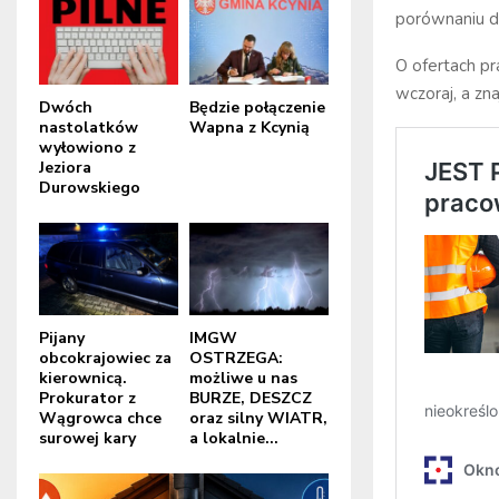
porównaniu d
O ofertach p
wczoraj, a zna
Dwóch
Będzie połączenie
nastolatków
Wapna z Kcynią
wyłowiono z
Jeziora
Durowskiego
Pijany
IMGW
obcokrajowiec za
OSTRZEGA:
kierownicą.
możliwe u nas
Prokurator z
BURZE, DESZCZ
Wągrowca chce
oraz silny WIATR,
surowej kary
a lokalnie...