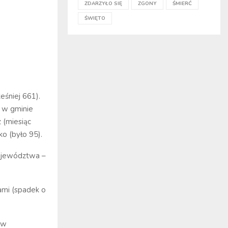
ZDARZYŁO SIĘ
ZGONY
ŚMIERĆ
ŚWIĘTO
eśniej 661).
2
w gminie
 (miesiąc
ko (było 95).
 województwa –
ami (spadek o
 w