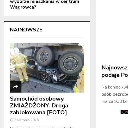
wyborze mieszkania w centrum
Wągrowca?
NAJNOWSZE
Najnowsze
podaje P
Na koniec kw
osób bezrob
Samochód osobowy
marca 938 kob
ZMIAŻDŻONY. Droga
zablokowana [FOTO]
7 sierpnia 2026