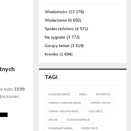
Wiadomości
(13 276)
Wydarzenia
(6 692)
Społeczeństwo
(4 571)
Na sygnale
(3 772)
Gorący temat
(3 519)
Kronika
(1 694)
tnych
TAGI
ne było
1599
DAMASŁAWEK
ENEA
EPIDEMIA
(na koniec
GMINA DAMASŁAWEK
GMINA SKOKI
GMINA WĄGROWIEC
GOŁAŃCZ
IMGW
KORONAWIRUS
KWARANTANNA
MIEŚCISKO