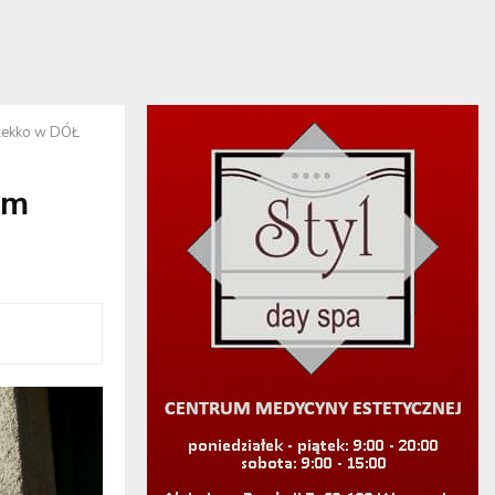
lekko w DÓŁ
im