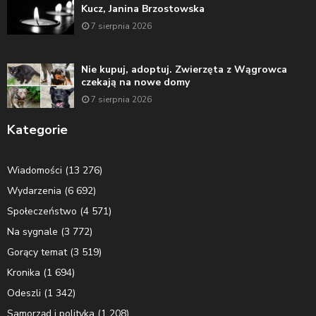
Kucz, Janina Brzostowska
7 sierpnia 2026
Nie kupuj, adoptuj. Zwierzęta z Wągrowca
czekają na nowe domy
7 sierpnia 2026
Kategorie
Wiadomości
(13 276)
Wydarzenia
(6 692)
Społeczeństwo
(4 571)
Na sygnale
(3 772)
Gorący temat
(3 519)
Kronika
(1 694)
Odeszli
(1 342)
Samorząd i polityka
(1 208)