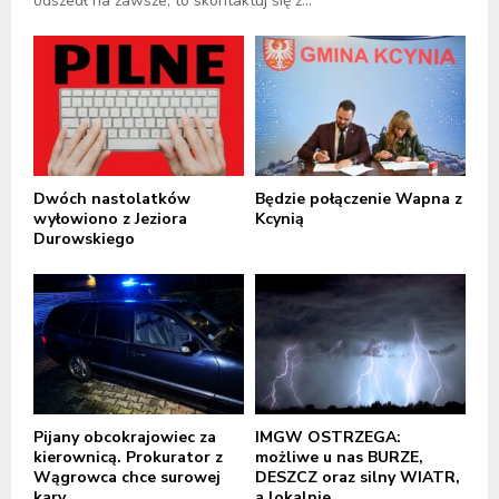
odszedł na zawsze, to skontaktuj się z...
Dwóch nastolatków
Będzie połączenie Wapna z
wyłowiono z Jeziora
Kcynią
Durowskiego
Pijany obcokrajowiec za
IMGW OSTRZEGA:
kierownicą. Prokurator z
możliwe u nas BURZE,
Wągrowca chce surowej
DESZCZ oraz silny WIATR,
kary
a lokalnie...