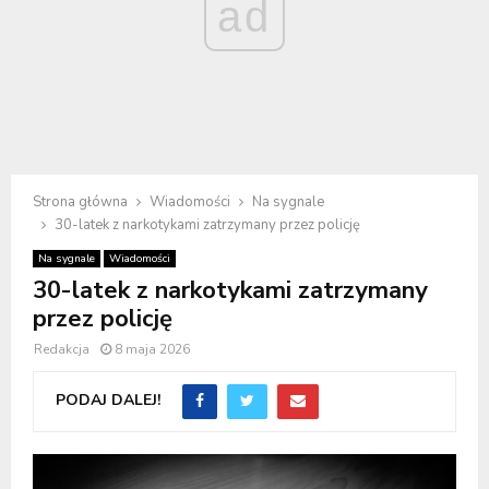
ad
Strona główna
Wiadomości
Na sygnale
30-latek z narkotykami zatrzymany przez policję
Na sygnale
Wiadomości
30-latek z narkotykami zatrzymany
przez policję
Redakcja
8 maja 2026
PODAJ DALEJ!