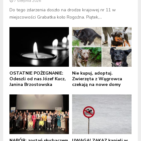
7 sierpnia 2026
Do tego zdarzenia doszło na drodze krajowej nr 11 w
miejscowości Grabatka koło Rogoźna. Piątek,...
OSTATNIE POŻEGNANIE:
Nie kupuj, adoptuj.
Odeszli od nas Józef Kucz,
Zwierzęta z Wągrowca
Janina Brzostowska
czekają na nowe domy
NABÓR: zostań słuchaczem
UWAGA! ZAKAZ kąpieli w