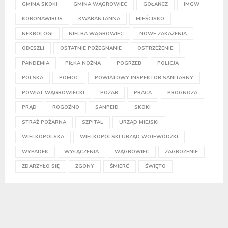
GMINA SKOKI
GMINA WĄGROWIEC
GOŁAŃCZ
IMGW
KORONAWIRUS
KWARANTANNA
MIEŚCISKO
NEKROLOGI
NIELBA WĄGROWIEC
NOWE ZAKAŻENIA
ODESZLI
OSTATNIE POŻEGNANIE
OSTRZEŻENIE
PANDEMIA
PIŁKA NOŻNA
POGRZEB
POLICJA
POLSKA
POMOC
POWIATOWY INSPEKTOR SANITARNY
POWIAT WĄGROWIECKI
POŻAR
PRACA
PROGNOZA
PRĄD
ROGOŹNO
SANPEID
SKOKI
STRAŻ POŻARNA
SZPITAL
URZĄD MIEJSKI
WIELKOPOLSKA
WIELKOPOLSKI URZĄD WOJEWÓDZKI
WYPADEK
WYŁĄCZENIA
WĄGROWIEC
ZAGROŻENIE
ZDARZYŁO SIĘ
ZGONY
ŚMIERĆ
ŚWIĘTO