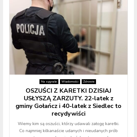
Na sygnale
Wiadomości
Zdrowie
OSZUŚCI Z KARETKI DZISIAJ
USŁYSZĄ ZARZUTY. 22-latek z
gminy Gołańcz i 40-latek z Siedlec to
recydywiści
Wiemy kim są oszuści, którzy udawali załogę karetki.
Co najmniej kilkanaście udanych i nieudanych prób