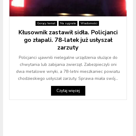
Gorący temat
Na sygnale
Wiadomości
Kłusownik zastawił sidła. Policjanci
go złapali. 78-latek już usłyszał
zarzuty
Policjanci ujawnili nielegalne urządzenia służące do
chwytania lub zabijania zwierząt. Zabezpieczyli oni
dwa metalowe wnyki, a 78-letni mieszkaniec powiatu
chodzieskiego usłyszał zarzuty. Sprawa miała swój...
Czytaj więcej