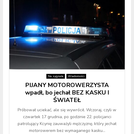
Na sygnale
Wiadomości
PIJANY MOTOROWERZYSTA
wpadł, bo jechał BEZ KASKU I
ŚWIATEŁ
Próbował uciekać, ale się wywrócił. Wczoraj, czyli w
czwartek 17 grudnia, po godzinie 22. policjanci
patrolujący Kcynię zauważyli mężczyznę, który jechał
motorowerem bez wymaganego kasku...