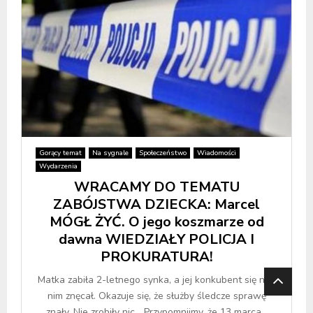
Gorący temat
Na sygnale
Społeczeństwo
Wiadomości
Wydarzenia
WRACAMY DO TEMATU
ZABÓJSTWA DZIECKA: Marcel
MÓGŁ ŻYĆ. O jego koszmarze od
dawna WIEDZIAŁY POLICJA I
PROKURATURA!
Matka zabiła 2-letnego synka, a jej konkubent się nad
nim znęcał. Okazuje się, że służby śledcze sprawę
znały. Nie zrobiły nic… Przypomnijmy, że 13 marca...