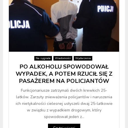
Na sygnale
Wiadomości
Wydarzenia
PO ALKOHOLU SPOWODOWAŁ
WYPADEK, A POTEM RZUCIŁ SIĘ Z
PASAŻEREM NA POLICJANTÓW
Funkcjonariusze zatrzymali dwóch krewkich 25-
latków. Zarzuty znieważenia policjantów i naruszenia
ich nietykalności cielesnej usłyszeli dwaj 25-latkowie
w związku z wypadkiem drogowym, który
spowodował jeden z...