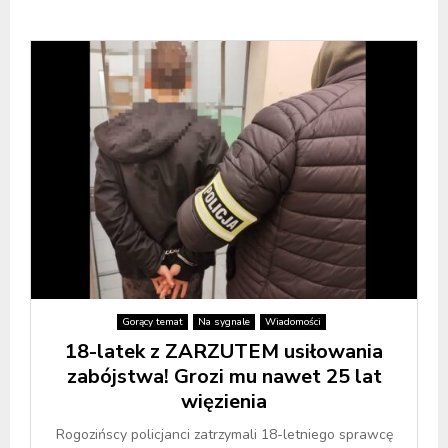
Gorący temat
Na sygnale
Wiadomości
18-latek z ZARZUTEM usiłowania
zabójstwa! Grozi mu nawet 25 lat
więzienia
Rogozińscy policjanci zatrzymali 18-letniego sprawcę