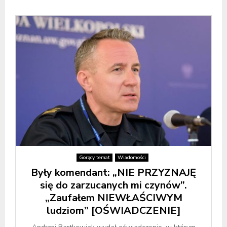
Gorący temat
Wiadomości
Były komendant: „NIE PRZYZNAJĘ
się do zarzucanych mi czynów”.
„Zaufałem NIEWŁAŚCIWYM
ludziom” [OŚWIADCZENIE]