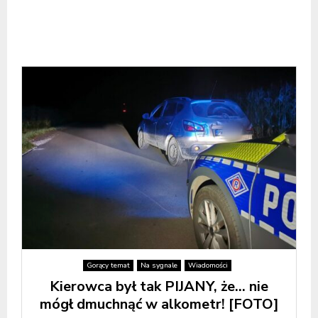
Gorący temat
Na sygnale
Wiadomości
Kierowca był tak PIJANY, że… nie
mógł dmuchnąć w alkometr! [FOTO]