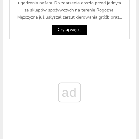
ugodzenia nożem. Do zdarzenia doszło przed jednym
ze sklepów spożywczych na terenie Rogoźna.
Mężczyzna już usłyszał zarzut kierowania gróźb oraz...
Czytaj więcej
ad