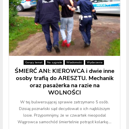
Gorący temat
Na sygnale
Wiadomości
Wydarzenia
ŚMIERĆ ANI: KIEROWCA i dwie inne
osoby trafią do ARESZTU. Mechanik
oraz pasażerka na razie na
WOLNOŚCI
W tej bulwersującej sprawie zatrzymano 5 osób.
Dzisiaj poznański sąd decydował o ich najbliższym
losie. Przypomnijmy, że w czwartek nieopodal
Wągrowca samochód śmiertelnie potrącił kolarkę....