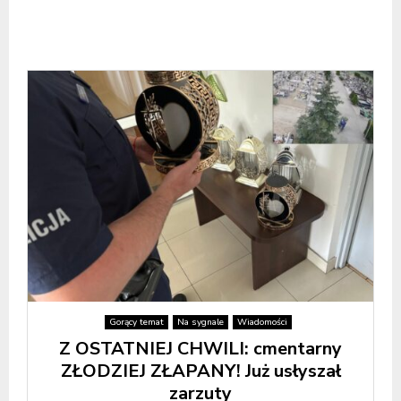
Gorący temat
Na sygnale
Wiadomości
Z OSTATNIEJ CHWILI: cmentarny
ZŁODZIEJ ZŁAPANY! Już usłyszał
zarzuty